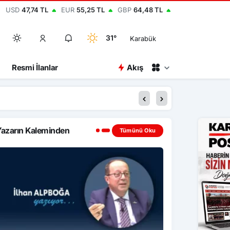
USD
47,74 TL
EUR
55,25 TL
GBP
64,48 TL
31°
Karabük
Resmi İlanlar
Akış
20:52
Kastamonu Üniversit
azarın Kaleminden
Tümünü Oku