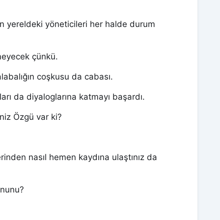
n yereldeki yöneticileri her halde durum
meyecek çünkü.
alabalığın coşkusu da cabası.
rı da diyaloglarına katmayı başardı.
niz Özgü var ki?
erinden nasıl hemen kaydına ulaştınız da
Kanunu?