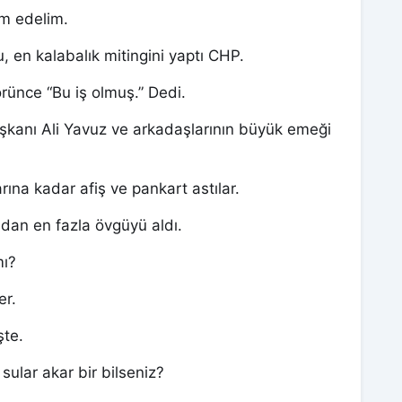
am edelim.
u, en kalabalık mitingini yaptı CHP.
rünce “Bu iş olmuş.” Dedi.
şkanı Ali Yavuz ve arkadaşlarının büyük emeği
rına kadar afiş ve pankart astılar.
dan en fazla övgüyü aldı.
mı?
er.
şte.
ular akar bir bilseniz?