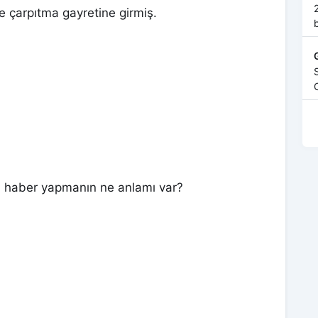
2
le çarpıtma gayretine girmiş.
G
n haber yapmanın ne anlamı var?