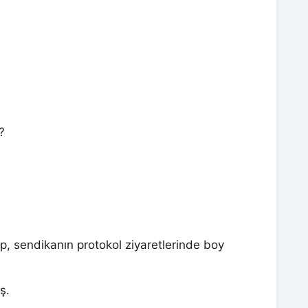
?
nıp, sendikanın protokol ziyaretlerinde boy
ş.