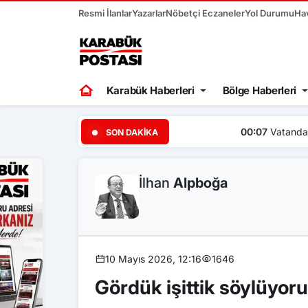
Resmi İlanlar
Yazarlar
Nöbetçi Eczaneler
Yol Durumu
Ha
Karabük Haberleri
Bölge Haberleri
00:07
Vatandaşlar, yangınl
SON DAKIKA
İlhan
Alpboğa
10 Mayıs 2026, 12:16
1646
Gördük işittik söylüyor