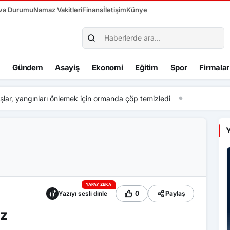
va Durumu
Namaz Vakitleri
Finans
İletişim
Künye
Gündem
Asayiş
Ekonomi
Eğitim
Spor
Firmalar
arı önlemek için ormanda çöp temizledi
Y
YAPAY ZEKA
Yazıyı sesli dinle
0
Paylaş
uz