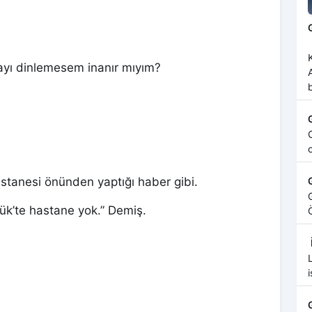
İn Divanı Mağarası Bu aralar gü
yı dinlemesem inanır mıyım?
bi
Ca
tanesi önünden yaptığı haber gibi.
G
k’te hastane yok.” Demiş.
L