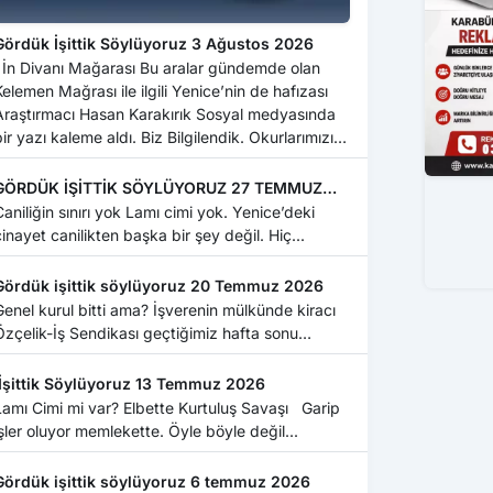
Gördük İşittik Söylüyoruz 3 Ağustos 2026
ndemde olan
Kelemen Mağrası ile ilgili Yenice’nin de hafızası
Araştırmacı Hasan Karakırık Sosyal medyasında
r yazı kaleme aldı. Biz Bilgilendik. Okurlarımızın
da konuya vakıf olmaları için...
GÖRDÜK İŞİTTİK SÖYLÜYORUZ 27 TEMMUZ
2026
niliğin sınırı yok Lamı cimi yok. Yenice’deki
cinayet canilikten başka bir şey değil. Hiç...
Gördük işittik söylüyoruz 20 Temmuz 2026
enel kurul bitti ama? İşverenin mülkünde kiracı
Özçelik-İş Sendikası geçtiğimiz hafta sonu
Ankar...
İşittik Söylüyoruz 13 Temmuz 2026
amı Cimi mi var? Elbette Kurtuluş Savaşı Garip
işler oluyor memlekette. Öyle böyle değil...
Gördük işittik söylüyoruz 6 temmuz 2026