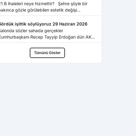
1 B ihaleleri neye hizmettir? Şehre şöyle bir
bakınca gözle görülebilen estetik değişi...
Gördük işittik söylüyoruz 29 Haziran 2026
Salonda sözler sahada gerçekler
Cumhurbaşkanı Recep Tayyip Erdoğan dün AKP
enişletilmi...
Tümünü Göster