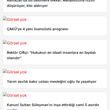
Ramazan’da bu besinlere dikkat: Metabolizma hızını
düşürüyor, kilo aldırıyor
ÇAKÜ’ye 4 yeni lisansüstü programı
Rektör Çiftçi: “Hukukun en ideali insanlara en faydalı
olanıdır”
Yarım asırlık bakır ustası mesleğini oğlu ile yaşatıyor
Kanuni Sultan Süleyman’ın inşa ettirdiği cami 5 asırdır