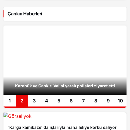
Çankırı Haberleri
Karabük ve Çankırı Valisi yaralı polisleri ziyaret etti
1
2
3
4
5
6
7
8
9
10
‘Karga kamikaze’ dalışlarıyla mahalleliye korku salıyor