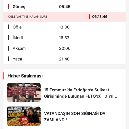
Güneş
05:45
06:13:46
ÖĞLE VAKTINE KALAN SÜRE
Öğle
13:00
İkindi
16:53
Akşam
20:06
Yatsı
21:40
Haber Sıralaması
15 Temmuz’da Erdoğan’a Suikast
Girişiminde Bulunan FETÖ’cü 10 Yıl
Sonra Yakalandı!
VATANDAŞIN SON SIĞINAĞI DA
ZAMLANDI!