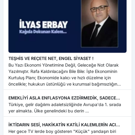
TEŞHİS VE REÇETE NET, ENGEL SİYASET !
Bu Yazı Ekonomi Yönetimine Değil, Geleceğe Not Olarak
Yazılmıştır. Rafa Kaldırılacağını Bile Bile: İşte Ekonominin
Kurtuluş Planı; Ekonomide kalıcı ve hızlı düzelme için
öncelikle; hukukun üstünlüğü ve kurumsal bağımsızlığın
güvence altın...
EMEKLİYİ ASLA ENFLASYONA EZDİRMEDİK, SADECE
ÜZERİNDEN SİLİNDİRLE GEÇTİK !
Türkiye, gelir dağılımı adaletsizliğinde Avrupa'da 1. sırada
yer almakta. Ülke genelindeki bu derin ...
İKTİDARIN SESİ, HAKİKATİN KATİLİ KALEMLERİN ACI
SONU !
Her gece TV lerde boy gösteren "Küçük" yandaşın biri