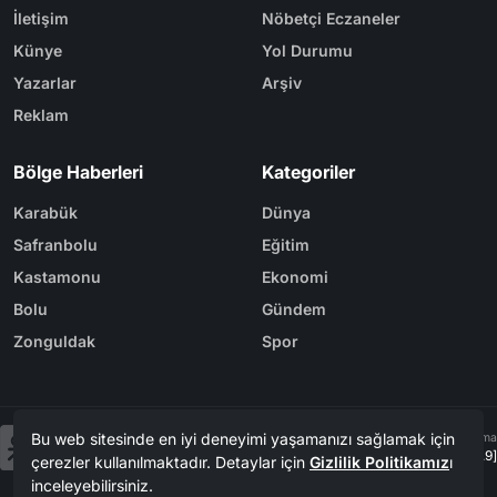
İletişim
Nöbetçi Eczaneler
Künye
Yol Durumu
Yazarlar
Arşiv
Reklam
Bölge Haberleri
Kategoriler
Karabük
Dünya
Safranbolu
Eğitim
Kastamonu
Ekonomi
Bolu
Gündem
Zonguldak
Spor
Bu web sitesinde en iyi deneyimi yaşamanızı sağlamak için
Tasarım & Yazılım
Tema
Kerem
ER
Mevzu² [v1.3.9]
çerezler kullanılmaktadır. Detaylar için
Gizlilik Politikamız
ı
inceleyebilirsiniz.