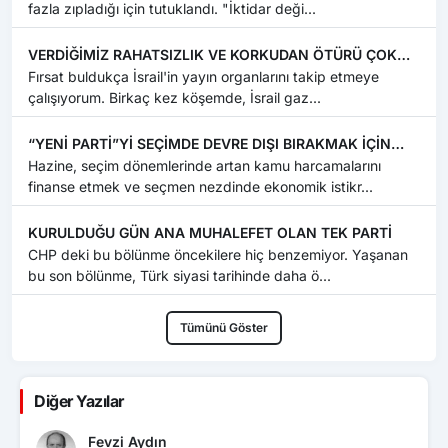
fazla zıpladığı için tutuklandı. "İktidar deği...
VERDİĞİMİZ RAHATSIZLIK VE KORKUDAN ÖTÜRÜ ÇOK
KEYİFLİYİZ !
Fırsat buldukça İsrail'in yayın organlarını takip etmeye
çalışıyorum. Birkaç kez köşemde, İsrail gaz...
“YENİ PARTİ”Yİ SEÇİMDE DEVRE DIŞI BIRAKMAK İÇİN
DÜĞMEYE Mİ BASILDI ?
Hazine, seçim dönemlerinde artan kamu harcamalarını
finanse etmek ve seçmen nezdinde ekonomik istikr...
KURULDUĞU GÜN ANA MUHALEFET OLAN TEK PARTİ
CHP deki bu bölünme öncekilere hiç benzemiyor. Yaşanan
bu son bölünme, Türk siyasi tarihinde daha ö...
Tümünü Göster
Diğer Yazılar
Fevzi Aydın