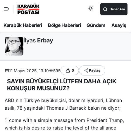
Haber Ara
Karabük Haberleri
Bölge Haberleri
Gündem
Asayiş
İlyas
Erbay
11 Mayıs 2025, 13:19
595
0
Paylaş
SAYIN BÜYÜKELÇİ LÜTFEN DAHA AÇIK
KONUŞUR MUSUNUZ?
ABD nin Türkiye büyükelçisi, dolar milyarderi, Lübnan
asıllı, 78 yaşındaki Thomas J Barrack bakın ne diyor;
“I come with a simple message from President Trump,
which is his desire to raise the level of the alliance