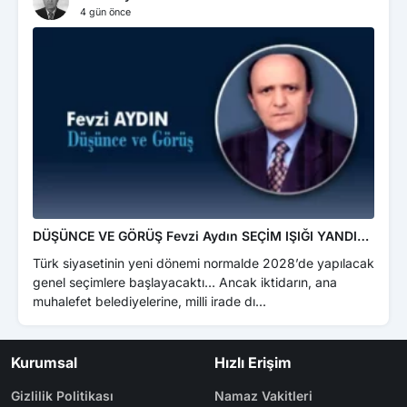
4 gün önce
DÜŞÜNCE VE GÖRÜŞ Fevzi Aydın SEÇİM IŞIĞI YANDI…
EME
ÜZE
Türk siyasetinin yeni dönemi normalde 2028’de yapılacak
Türk
genel seçimlere başlayacaktı… Ancak iktidarın, ana
yer 
muhalefet belediyelerine, milli irade dı...
sevi
Kurumsal
Hızlı Erişim
Gizlilik Politikası
Namaz Vakitleri