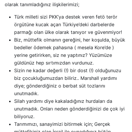
olarak tanımladığınız ilişkilerimizi;
Türk milleti sizi PKK’ya destek veren fetö terör
örgütüne kucak açan Türkiye’deki darbelerde
parmağı olan ülke olarak tanıyor ve güvenmiyor!
Biz, müttefik olmanın gereğini, her koşulda, büyük
bedeller ödemek pahasına ( mesela Kore’de )
yerine getirirken, siz ne yaptınız? Yüzümüze
güldünüz hep sırtımızdan vurdunuz.
Sizin ne kadar değerli (!) bir dost (!) olduğunuzu
biz çocukluğumuzdan biliriz.. Marshall yardımı
diye; gönderdiğiniz o berbat süt tozlarını
unutmadık.
Silah yardımı diye kakaladığınız hurdaları da
unutmadık. Onları neden gönderdiğinizi de çok iyi
biliyoruz.
Tarımımızı, sanayimizi bitirmek için; Gerçek
müttefikiniz olan İsrail ile oynadığınız bütün