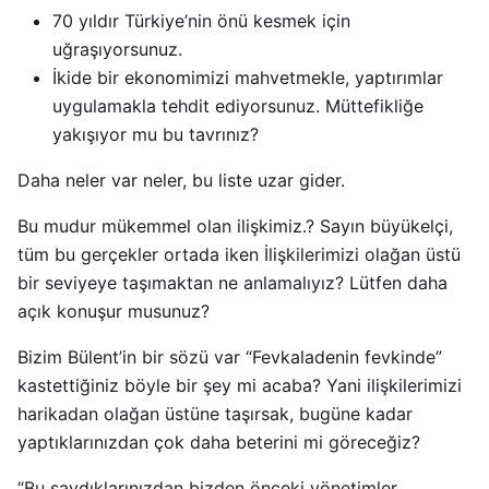
70 yıldır Türkiye’nin önü kesmek için
uğraşıyorsunuz.
İkide bir ekonomimizi mahvetmekle, yaptırımlar
uygulamakla tehdit ediyorsunuz. Müttefikliğe
yakışıyor mu bu tavrınız?
Daha neler var neler, bu liste uzar gider.
Bu mudur mükemmel olan ilişkimiz.? Sayın büyükelçi,
tüm bu gerçekler ortada iken İlişkilerimizi olağan üstü
bir seviyeye taşımaktan ne anlamalıyız? Lütfen daha
açık konuşur musunuz?
Bizim Bülent’in bir sözü var “Fevkaladenin fevkinde”
kastettiğiniz böyle bir şey mi acaba? Yani ilişkilerimizi
harikadan olağan üstüne taşırsak, bugüne kadar
yaptıklarınızdan çok daha beterini mi göreceğiz?
“Bu saydıklarınızdan bizden önceki yönetimler