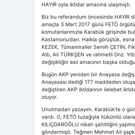
HAYIR oyla iktidar amacına ulaşmıştı.
Biz bu referandum öncesinde HAYIR d
amaçla 3 Mart 2017 günü FETÖ örgütü
komutanlarımızla Karabük girişinde bu
Kastamonu’dan. Halkla görüştük, esnaflar
KEZEK, Tümamiraller Semih ÇETİN, Fi
Alb, Ali TÜRKŞEN ve rahmetli Dnz. Yrb
değişikliğin asıl amacının başka olduğ
Bugün AKP yeniden bir Anayasa değişikliğ
Anayasası dediği 177 maddeden oluşa
değiştiren AKP iktidarının ilelebet ikti
oluyor.
Unutmadan yazayım. Karabük’te o gü
vardı. O, FETÖ tuzağıyla hükümlü ola
KILIÇDAROĞLU nikah şahitliğini yapmış 
göndermişti. Teğmen Mehmet Ali şapkas