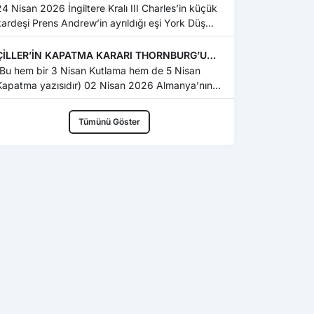
ÇETELEŞEN TÜRK ÇOCUKLARINA.,
 Nisan 2026 İngiltere Kralı III Charles’in küçük
kardeşi Prens Andrew’in ayrıldığı eşi York Düş...
ÇİLLER’İN KAPATMA KARARI THORNBURG’UN
RAPORUNUN TIPKISININ AYNISIYDI (!)
(Bu hem bir 3 Nisan Kutlama hem de 5 Nisan
apatma yazısıdır) 02 Nisan 2026 Almanya’nın
çılgın” ...
Tümünü Göster