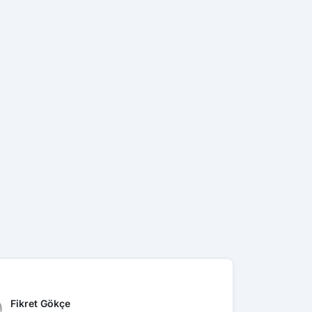
Fikret Gökçe
İlyas Erb