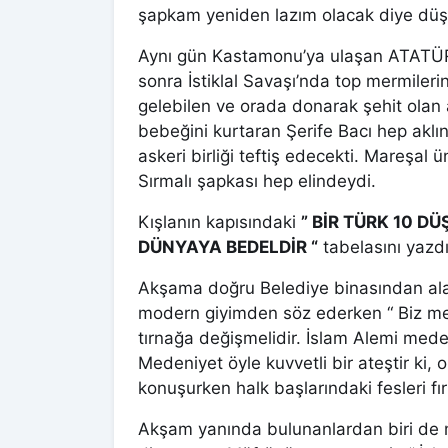
şapkam yeniden lazım olacak diye dü
Aynı gün Kastamonu’ya ulaşan ATATÜR
sonra İstiklal Savaşı’nda top mermileri
gelebilen ve orada donarak şehit ola
bebeğini kurtaran Şerife Bacı hep aklı
askeri birliği teftiş edecekti. Mareşal
Sırmalı şapkası hep elindeydi.
Kışlanın kapısındaki
” BİR TÜRK 10 D
DÜNYAYA BEDELDİR “
tabelasını yazdı
Akşama doğru Belediye binasından al
modern giyimden söz ederken “ Biz med
tırnağa değişmelidir. İslam Alemi mede
Medeniyet öyle kuvvetli bir ateştir ki, o
konuşurken halk başlarındaki fesleri fırl
Akşam yanında bulunanlardan biri de mü