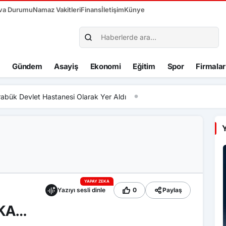
va Durumu
Namaz Vakitleri
Finans
İletişim
Künye
Gündem
Asayiş
Ekonomi
Eğitim
Spor
Firmalar
bük Devlet Hastanesi Olarak Yer Aldı
Y
YAPAY ZEKA
Yazıyı sesli dinle
0
Paylaş
PKA…