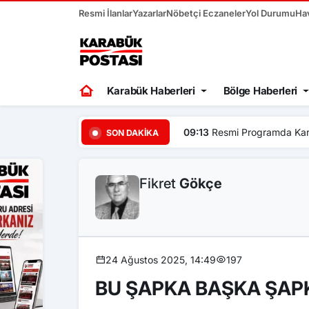
Resmi İlanlar
Yazarlar
Nöbetçi Eczaneler
Yol Durumu
Ha
Karabük Haberleri
Bölge Haberleri
09:13
Resmi Programda Kara
SON DAKIKA
Fikret
Gökçe
24 Ağustos 2025, 14:49
197
BU ŞAPKA BAŞKA ŞA