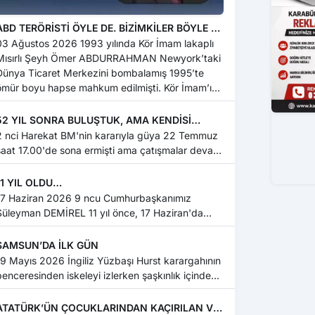
ABD TERÖRİSTİ ÖYLE DE. BİZİMKİLER BÖYLE Mİ
?
 Ağustos 2026 1993 yılında Kör İmam lakaplı
Mısırlı Şeyh Ömer ABDURRAHMAN Newyork’taki
Dünya Ticaret Merkezini bombalamış 1995’te
ömür boyu hapse mahkum edilmişti. Kör İmam’ın
ısır’daki terörist müritleriyle irtibatını ABD’nin
nlü av...
52 YIL SONRA BULUŞTUK, AMA KENDİSİ
YOKTU…
2 nci Harekat BM'nin kararıyla güya 22 Temmuz
saat 17.00'de sona ermişti ama çatışmalar devam
diyor...
11 YIL OLDU…
17 Haziran 2026 9 ncu Cumhurbaşkanımız
Süleyman DEMİREL 11 yıl önce, 17 Haziran'da
efat etmişti. B...
SAMSUN’DA İLK GÜN
 Mayıs 2026 İngiliz Yüzbaşı Hurst karargahının
penceresinden iskeleyi izlerken şaşkınlık içinde...
ATATÜRK’ÜN ÇOCUKLARINDAN KAÇIRILAN VE