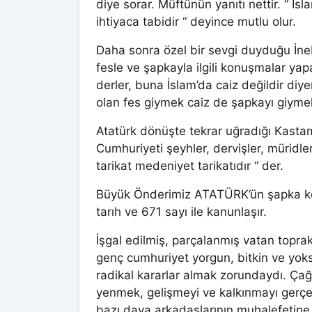
diye sorar. Müftünün yanıtı nettir. “ İs
ihtiyaca tabidir “ deyince mutlu olur.
Daha sonra özel bir sevgi duyduğu İn
fesle ve şapkayla ilgili konuşmalar yap
derler, buna İslam’da caiz değildir diy
olan fes giymek caiz de şapkayı giyme
Atatürk dönüşte tekrar uğradığı Kastamon
Cumhuriyeti şeyhler, dervişler, müridl
tarikat medeniyet tarikatıdır “ der.
Büyük Önderimiz ATATÜRK’ün şapka konu
tarıh ve 671 sayı ile kanunlaşır.
İşgal edilmiş, parçalanmış vatan topra
genç cumhuriyet yorgun, bitkin ve yok
radikal kararlar almak zorundaydı. Çağ
yenmek, gelişmeyi ve kalkınmayı gerç
bazı dava arkadaşlarının muhalefetine k