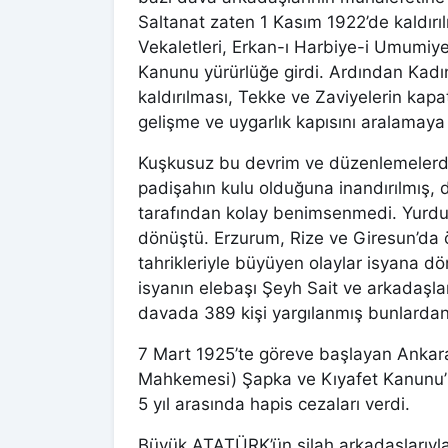
Saltanat zaten 1 Kasım 1922’de kaldırıl
Vekaletleri, Erkan-ı Harbiye-i Umumiye V
Kanunu yürürlüğe girdi. Ardından Kadın 
kaldırılması, Tekke ve Zaviyelerin kapa
gelişme ve uygarlık kapısını aralamaya
Kuşkusuz bu devrim ve düzenlemelerde
padişahın kulu olduğuna inandırılmış
tarafından kolay benimsenmedi. Yurdun 
dönüştü. Erzurum, Rize ve Giresun’da öz
tahrikleriyle büyüyen olaylar isyana 
isyanın elebaşı Şeyh Sait ve arkadaş
davada 389 kişi yargılanmış bunlardan 
7 Mart 1925’te göreve başlayan Ankara 
Mahkemesi) Şapka ve Kıyafet Kanunu’na 
5 yıl arasında hapis cezaları verdi.
Büyük ATATÜRK’ün silah arkadaşlarıyla 