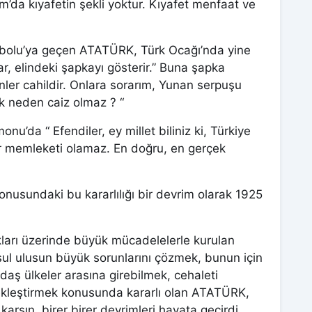
lam’da kıyafetin şekli yoktur. Kıyafet menfaat ve
ebolu’ya geçen ATATÜRK, Türk Ocağı’nda yine
ar, elindeki şapkayı gösterir.” Buna şapka
enler cahildir. Onlara sorarım, Yunan serpuşu
k neden caiz olmaz ? “
u’da “ Efendiler, ey millet biliniz ki, Türkiye
er memleketi olamaz. En doğru, en gerçek
sundaki bu kararlılığı bir devrim olarak 1925
kları üzerinde büyük mücadelelerle kurulan
sul ulusun büyük sorunlarını çözmek, bunun için
daş ülkeler arasına girebilmek, cehaleti
ekleştirmek konusunda kararlı olan ATATÜRK,
arşın, birer birer devrimleri hayata geçirdi.