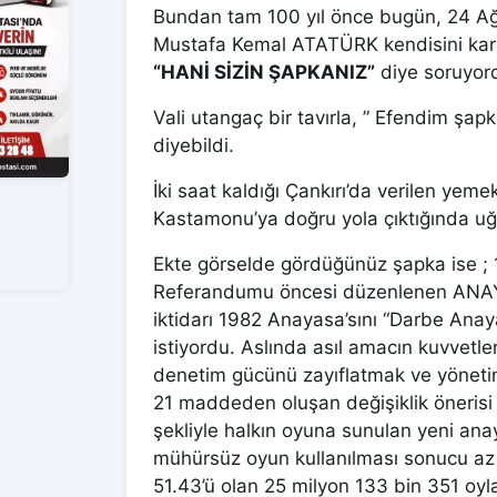
Bundan tam 100 yıl önce bugün, 24 Ağ
Mustafa Kemal ATATÜRK kendisini karşı
“HANİ SİZİN ŞAPKANIZ”
diye soruyor
Vali utangaç bir tavırla, ” Efendim şapk
diyebildi.
İki saat kaldığı Çankırı’da verilen yeme
Kastamonu’ya doğru yola çıktığında uğr
Ekte görselde gördüğünüz şapka ise ; 
Referandumu öncesi düzenlenen ANAY
iktidarı 1982 Anayasa’sını “Darbe Anay
istiyordu. Aslında asıl amacın kuvvetler 
denetim gücünü zayıflatmak ve yönetim
21 maddeden oluşan değişiklik önerisi 
şekliyle halkın oyuna sunulan yeni ana
mühürsüz oyun kullanılması sonucu az bi
51.43’ü olan 25 milyon 133 bin 351 oyl