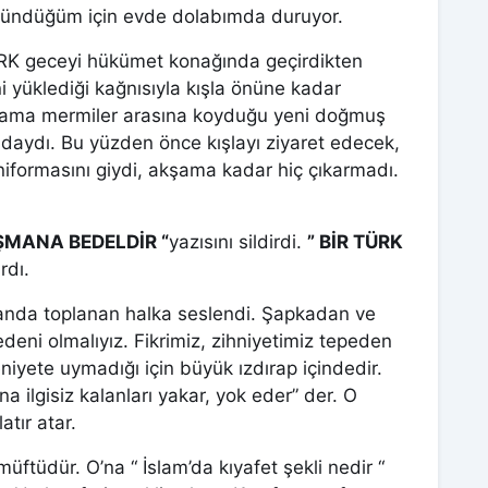
şündüğüm için evde dolabımda duruyor.
K geceyi hükümet konağında geçirdikten
ni yüklediği kağnısıyla kışla önüne kadar
n ama mermiler arasına koyduğu yeni doğmuş
ndaydı. Bu yüzden önce kışlayı ziyaret edecek,
 üniformasını giydi, akşama kadar hiç çıkarmadı.
ÜŞMANA BEDELDİR “
yazısını sildirdi.
” BİR TÜRK
rdı.
anda toplanan halka seslendi. Şapkadan ve
eni olmalıyız. Fikrimiz, zihniyetimiz tepeden
niyete uymadığı için büyük ızdırap içindedir.
na ilgisiz kalanları yakar, yok eder” der. O
atır atar.
ftüdür. O’na “ İslam’da kıyafet şekli nedir “