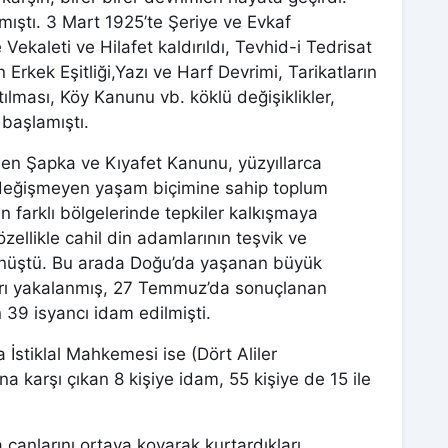
mıştı. 3 Mart 1925’te Şeriye ve Evkaf
ekaleti ve Hilafet kaldırıldı, Tevhid-i Tedrisat
Erkek Eşitliği,Yazı ve Harf Devrimi, Tarikatların
tılması, Köy Kanunu vb. köklü değişiklikler,
 başlamıştı.
n Şapka ve Kıyafet Kanunu, yüzyıllarca
, değişmeyen yaşam biçimine sahip toplum
farklı bölgelerinde tepkiler kalkışmaya
ellikle cahil din adamlarının teşvik ve
dönüştü. Bu arada Doğu’da yaşanan büyük
ları yakalanmış, 27 Temmuz’da sonuçlanan
39 isyancı idam edilmişti.
İstiklal Mahkemesi ise (Dört Aliler
karşı çıkan 8 kişiye idam, 55 kişiye de 15 ile
canlarını ortaya koyarak kurtardıkları