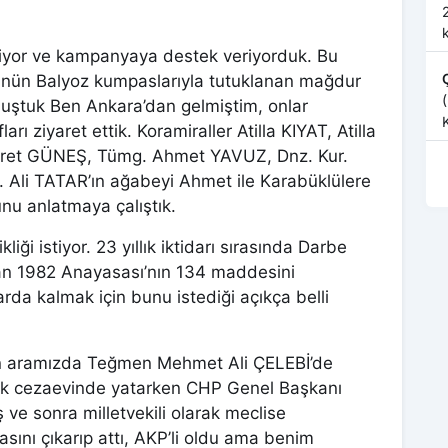
24
iyor ve kampanyaya destek veriyorduk. Bu
nün Balyoz kumpaslarıyla tutuklanan mağdur
luştuk Ben Ankara’dan gelmiştim, onlar
K
ı ziyaret ettik. Koramiraller Atilla KIYAT, Atilla
“
kret GÜNEŞ, Tümg. Ahmet YAVUZ, Dnz. Kur.
. Ali TATAR’ın ağabeyi Ahmet ile Karabüklülere
unu anlatmaya çalıştık.
i istiyor. 23 yıllık iktidarı sırasında Darbe
n 1982 Anayasası’nın 134 maddesini
darda kalmak için bunu istediği açıkça belli
n aramızda Teğmen Mehmet Ali ÇELEBİ’de
rak cezaevinde yatarken CHP Genel Başkanı
ve sonra milletvekili olarak meclise
ını çıkarıp attı, AKP’li oldu ama benim