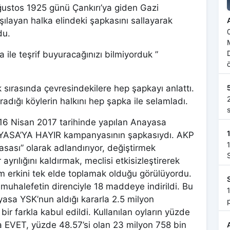
ustos 1925 günü Çankırı’ya giden Gazi
layan halka elindeki şapkasını sallayarak
03
du.
a ile teşrif buyuracağınızı bilmiyorduk ”
M
ü
k sırasında çevresindekilere hep şapkayı anlattı.
adığı köylerin halkını hep şapka ile selamladı.
e
16 Nisan 2017 tarihinde yapılan Anayasa
ASA’YA HAYIR kampanyasının şapkasıydı. AKP
asası” olarak adlandırıyor, değiştirmek
ayrılığını kaldırmak, meclisi etkisizleştirerek
v
 erkini tek elde toplamak olduğu görülüyordu.
muhalefetin direnciyle 18 maddeye indirildi. Bu
19
yasa YSK’nun aldığı kararla 2.5 milyon
r farkla kabul edildi. Kullanılan oyların yüzde
a EVET, yüzde 48.57’si olan 23 milyon 758 bin