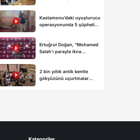
düzenlendi
Kastamonu’daki uyuşturucu
operasyonunda 5 şüpheli
tutuklandı
Ertuğrul Doğan, “Mohamed
Salah’ı parayla ikna
edemezsiniz”
2 bin yıllık antik kentte
gökyüzünü uçurtmalar
süsledi
Kategoriler