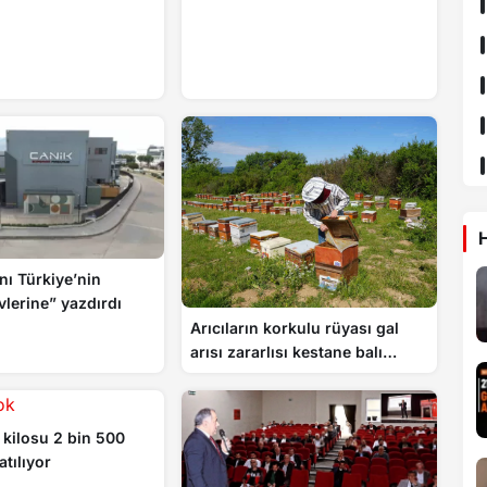
H
nı Türkiye’nin
vlerine” yazdırdı
Arıcıların korkulu rüyası gal
arısı zararlısı kestane balı
üretimini yüzde 75 düşürdü
 kilosu 2 bin 500
tılıyor