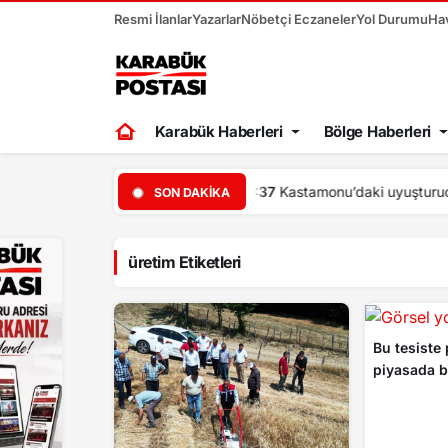
Resmi İlanlar
Yazarlar
Nöbetçi Eczaneler
Yol Durumu
Ha
Karabük Haberleri
Bölge Haberleri
00:30
Ertuğ
SON DAKIKA
üretim Etiketleri
Bu tesiste 
piyasada b
yedek parça