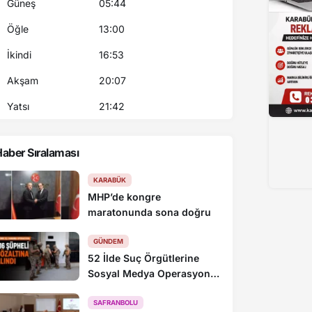
Güneş
05:44
Öğle
13:00
İkindi
16:53
Akşam
20:07
Yatsı
21:42
aber Sıralaması
KARABÜK
MHP’de kongre
maratonunda sona doğru
GÜNDEM
52 İlde Suç Örgütlerine
Sosyal Medya Operasyonu:
216 Gözaltı
SAFRANBOLU