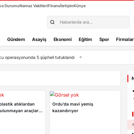
va Durumu
Namaz Vakitleri
Finans
İletişim
Künye
Gündem
Asayiş
Ekonomi
Eğitim
Spor
Firmalar
rul Doğan, “Mohamed Salah’ı parayla ikna edemezsiniz”
N
plastik atıklardan
Ordu’da mavi yemiş
ulunmayan araçların
kazandırıyor
ları üretiliyor
G