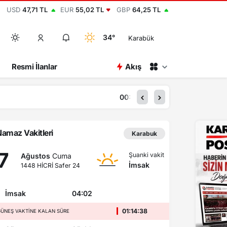
USD
47,71 TL
EUR
55,02 TL
GBP
64,25 TL
34°
Karabük
Resmi İlanlar
Akış
00:15
2 bin
amaz Vakitleri
Karabuk
7
Şuanki vakit
Ağustos
Cuma
İmsak
1448 HİCRİ Safer 24
İmsak
04:02
01:14:37
ÜNEŞ VAKTINE KALAN SÜRE