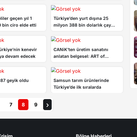
başardı
liler geçen yıl 1
Türkiye’den yurt dışına 25
bin ciro elde etti
milyon 388 bin dolarlık çay
ihracatı
rkiye’nin kenevir
CANiK’ten üretim sanatını
ya devam edecek
anlatan belgesel: ART of
Defence
k 87 geyik oldu
Samsun tarım ürünlerinde
Türkiye’de ilk sıralarda
7
8
9
Erişim
Bölge Haberleri