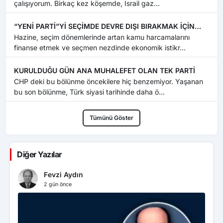
çalışıyorum. Birkaç kez köşemde, İsrail gaz...
“YENİ PARTİ”Yİ SEÇİMDE DEVRE DIŞI BIRAKMAK İÇİN
DÜĞMEYE Mİ BASILDI ?
Hazine, seçim dönemlerinde artan kamu harcamalarını
finanse etmek ve seçmen nezdinde ekonomik istikr...
KURULDUĞU GÜN ANA MUHALEFET OLAN TEK PARTİ
CHP deki bu bölünme öncekilere hiç benzemiyor. Yaşanan
bu son bölünme, Türk siyasi tarihinde daha ö...
Tümünü Göster
Diğer Yazılar
Fevzi Aydın
2 gün önce