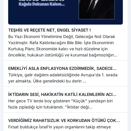
TEŞHİS VE REÇETE NET, ENGEL SİYASET !
Bu Yazı Ekonomi Yönetimine Değil, Geleceğe Not Olarak
Yazılmıştır. Rafa Kaldırılacağını Bile Bile: İşte Ekonominin
Kurtuluş Planı; Ekonomide kalıcı ve hızlı düzelme için
öncelikle; hukukun üstünlüğü ve kurumsal bağımsızlığın
güvence altın...
EMEKLİYİ ASLA ENFLASYONA EZDİRMEDİK, SADECE
ÜZERİNDEN SİLİNDİRLE GEÇTİK !
Türkiye, gelir dağılımı adaletsizliğinde Avrupa'da 1. sırada
yer almakta. Ülke genelindeki bu derin ...
İKTİDARIN SESİ, HAKİKATİN KATİLİ KALEMLERİN ACI
SONU !
Her gece TV lerde boy gösteren "Küçük" yandaşın biri
fazla zıpladığı için tutuklandı. "İktidar deği...
VERDİĞİMİZ RAHATSIZLIK VE KORKUDAN ÖTÜRÜ ÇOK
KEYİFLİYİZ !
Fırsat buldukça İsrail'in yayın organlarını takip etmeye