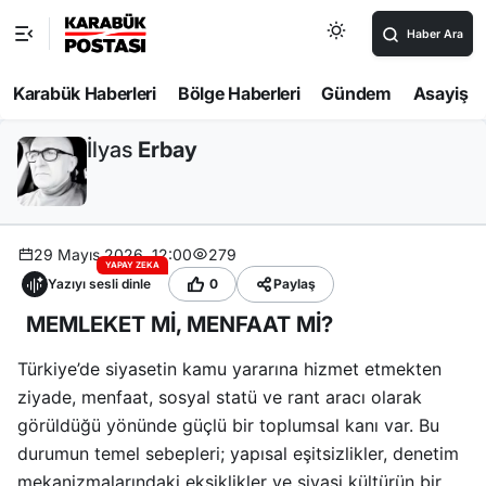
Haber Ara
Karabük Haberleri
Bölge Haberleri
Gündem
Asayiş
İlyas
Erbay
29 Mayıs 2026, 12:00
279
YAPAY ZEKA
Yazıyı sesli dinle
0
Paylaş
MEMLEKET Mİ, MENFAAT Mİ?
Türkiye’de siyasetin kamu yararına hizmet etmekten
ziyade, menfaat, sosyal statü ve rant aracı olarak
görüldüğü yönünde güçlü bir toplumsal kanı var. Bu
durumun temel sebepleri; yapısal eşitsizlikler, denetim
mekanizmalarındaki eksiklikler ve siyasi kültürün bir