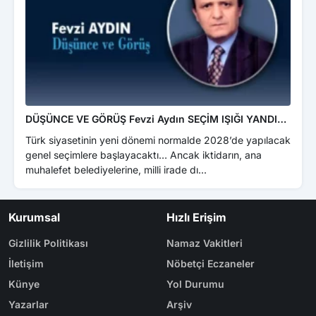
DÜŞÜNCE VE GÖRÜŞ Fevzi Aydın SEÇİM IŞIĞI YANDI…
EME
ÜZE
Türk siyasetinin yeni dönemi normalde 2028’de yapılacak
Türk
genel seçimlere başlayacaktı… Ancak iktidarın, ana
yer 
muhalefet belediyelerine, milli irade dı...
sevi
Kurumsal
Hızlı Erişim
Gizlilik Politikası
Namaz Vakitleri
İletişim
Nöbetçi Eczaneler
Künye
Yol Durumu
Yazarlar
Arşiv