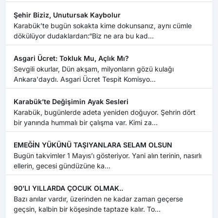
Her hafta s...
Şehir Biziz, Unutursak Kaybolur
Karabük’te bugün sokakta kime dokunsanız, aynı cümle
dökülüyor dudaklardan:“Biz ne ara bu kad...
‎Asgari Ücret: Tokluk Mu, Açlık Mı?
‎Sevgili okurlar, Dün akşam, milyonların gözü kulağı
Ankara'daydı. Asgari Ücret Tespit Komisyo...
Karabük’te Değişimin Ayak Sesleri
Karabük, bugünlerde adeta yeniden doğuyor. Şehrin dört
bir yanında hummalı bir çalışma var. Kimi za...
EMEĞİN YÜKÜNÜ TAŞIYANLARA SELAM OLSUN
Bugün takvimler 1 Mayıs’ı gösteriyor. Yani alın terinin, nasırlı
ellerin, gecesi gündüzüne ka...
90’LI YILLARDA ÇOCUK OLMAK..
Bazı anılar vardır, üzerinden ne kadar zaman geçerse
geçsin, kalbin bir köşesinde taptaze kalır. To...