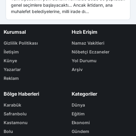
genel seçimlere başlayacaktı… Ancak iktidarın, ana
yer 
muhalefet belediyelerine, milli irade dı...
sevi
Kurumsal
Hızlı Erişim
Gizlilik Politikası
Namaz Vakitleri
İletişim
Nöbetçi Eczaneler
Künye
Yol Durumu
Yazarlar
Arşiv
Reklam
Bölge Haberleri
Kategoriler
Karabük
Dünya
Safranbolu
Eğitim
Kastamonu
Ekonomi
Bolu
Gündem