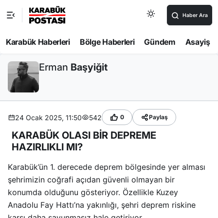
Haber Ara
Karabük Haberleri
Bölge Haberleri
Gündem
Asayiş
Erman
Başyiğit
24 Ocak 2025, 11:50
542
0
Paylaş
KARABÜK OLASI BİR DEPREME
HAZIRLIKLI MI?
Karabük’ün 1. derecede deprem bölgesinde yer alması
şehrimizin coğrafi açıdan güvenli olmayan bir
konumda olduğunu gösteriyor. Özellikle Kuzey
Anadolu Fay Hattı’na yakınlığı, şehri deprem riskine
karşı daha savunmasız hale getiriyor.