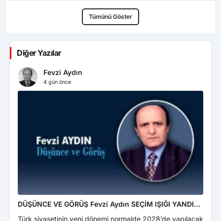
Tümünü Göster
Diğer Yazılar
Fevzi Aydın
4 gün önce
DÜŞÜNCE VE GÖRÜŞ Fevzi Aydın SEÇİM IŞIĞI YANDI…
EME
ÜZE
Türk siyasetinin yeni dönemi normalde 2028’de yapılacak
Türk