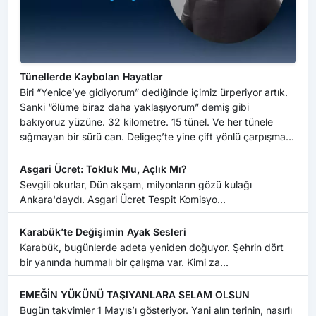
Tünellerde Kaybolan Hayatlar
Biri “Yenice’ye gidiyorum” dediğinde içimiz ürperiyor artık.
Sanki “ölüme biraz daha yaklaşıyorum” demiş gibi
bakıyoruz yüzüne. 32 kilometre. 15 tünel. Ve her tünele
sığmayan bir sürü can. Deligeç’te yine çift yönlü çarpışma.
Her hafta s...
‎Asgari Ücret: Tokluk Mu, Açlık Mı?
‎Sevgili okurlar, Dün akşam, milyonların gözü kulağı
Ankara'daydı. Asgari Ücret Tespit Komisyo...
Karabük’te Değişimin Ayak Sesleri
Karabük, bugünlerde adeta yeniden doğuyor. Şehrin dört
bir yanında hummalı bir çalışma var. Kimi za...
EMEĞİN YÜKÜNÜ TAŞIYANLARA SELAM OLSUN
Bugün takvimler 1 Mayıs’ı gösteriyor. Yani alın terinin, nasırlı