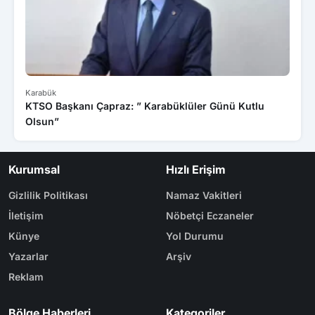
Karabük
Kara
KTSO Başkanı Çapraz: ” Karabüklüler Günü Kutlu
Oğl
Olsun”
Kurumsal
Hızlı Erişim
Gizlilik Politikası
Namaz Vakitleri
İletişim
Nöbetçi Eczaneler
Künye
Yol Durumu
Yazarlar
Arşiv
Reklam
Bölge Haberleri
Kategoriler