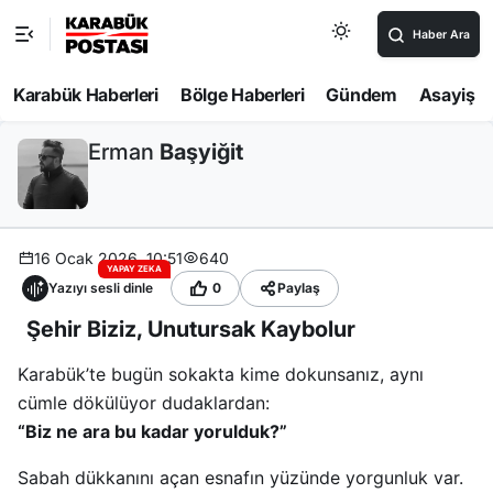
Haber Ara
Karabük Haberleri
Bölge Haberleri
Gündem
Asayiş
Erman
Başyiğit
16 Ocak 2026, 10:51
640
YAPAY ZEKA
Yazıyı sesli dinle
0
Paylaş
Şehir Biziz, Unutursak Kaybolur
Karabük’te bugün sokakta kime dokunsanız, aynı
cümle dökülüyor dudaklardan:
“Biz ne ara bu kadar yorulduk?”
Sabah dükkanını açan esnafın yüzünde yorgunluk var.