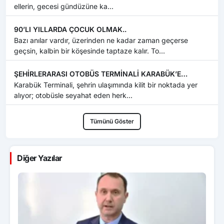
ellerin, gecesi gündüzüne ka...
90’LI YILLARDA ÇOCUK OLMAK..
Bazı anılar vardır, üzerinden ne kadar zaman geçerse
geçsin, kalbin bir köşesinde taptaze kalır. To...
ŞEHİRLERARASI OTOBÜS TERMİNALİ KARABÜK’E
YAKIŞMIYOR
Karabük Terminali, şehrin ulaşımında kilit bir noktada yer
alıyor; otobüsle seyahat eden herk...
Tümünü Göster
Diğer Yazılar