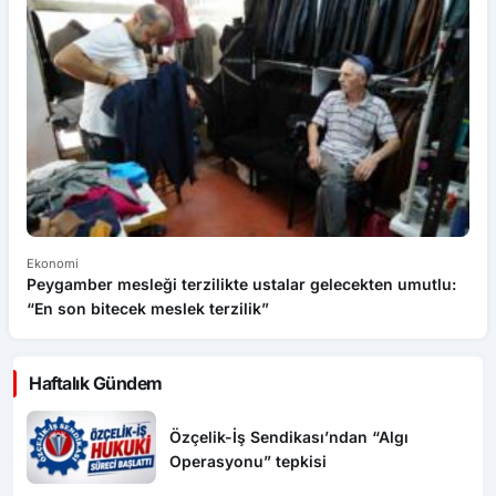
Ekonomi
Ek
Peygamber mesleği terzilikte ustalar gelecekten umutlu:
Kr
“En son bitecek meslek terzilik”
y
Haftalık Gündem
Özçelik-İş Sendikası’ndan “Algı
Operasyonu” tepkisi