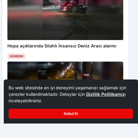
Hopa açıklarında Silahlı İnsansız Deniz Aracı alarmı
GÜNDEM
Bu web sitesinde en iyi deneyimi yaşamanızı sağlamak için
çerezler kullanılmaktadır. Detaylar için
Gizlilik Politikamız
ı
inceleyebilirsiniz.
Kabul Et
Samsun’da 1 milyon 843 bin 550 kilo hamsi denetlendi
Hopa açıklarında Silahlı İnsansız Deniz Aracı alarmı