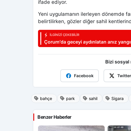
ifade ediyor.
Yeni uygulamanın ilerleyen dönemde farkl
belirtilirken, gözler diğer sahil kentlerin
İLGINIZI ÇEKEBILIR
Çorum’da geceyi aydınlatan anız yangı
Bizi sosyal
Facebook
Twitte
bahçe
park
sahil
Sigara
Benzer Haberler