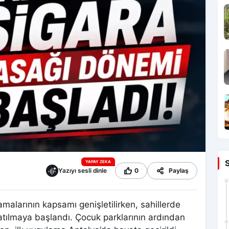
YAPAY ZEKA
Yazıyı sesli dinle
0
Paylaş
alarının kapsamı genişletilirken, sahillerde
 atılmaya başlandı. Çocuk parklarının ardından