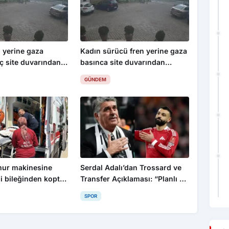
 yerine gaza
Kadın sürücü fren yerine gaza
ç site duvarından
basınca site duvarından
1’i çocuk 3 yaralı
aşağıya böyle uçtu: 1’i çocuk 3
GÜNDEM
yaralı
mur makinesine
Serdal Adalı’dan Trossard ve
li bileğinden koptu:
Transfer Açıklaması: “Planlı Bir
lık geçirdi
Şekilde İlerliyoruz”
SPOR