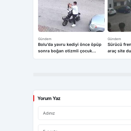
Gündem
Gündem
Bolu’da yavru kediyi önce öpüp
Sürücü fren
sonra boğan otizmli çocuk
araç site d
serbest bırakıldı
1’i çocuk 3 
Yorum Yaz