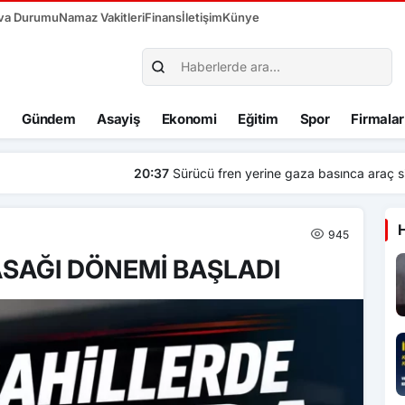
va Durumu
Namaz Vakitleri
Finans
İletişim
Künye
Gündem
Asayiş
Ekonomi
Eğitim
Spor
Firmalar
za basınca araç site duvarından aşağı uçtu: 1’i çocuk 3 yaralı
945
ASAĞI DÖNEMİ BAŞLADI