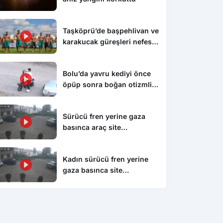
Taşköprü’de başpehlivan ve
karakucak güreşleri nefes
kesti
Bolu’da yavru kediyi önce
öpüp sonra boğan otizmli
çocuk serbest bırakıldı
Sürücü fren yerine gaza
basınca araç site
duvarından aşağı uçtu: 1’i
çocuk 3 yaralı
Kadın sürücü fren yerine
gaza basınca site
duvarından aşağıya böyle
uçtu: 1’i çocuk 3 yaralı