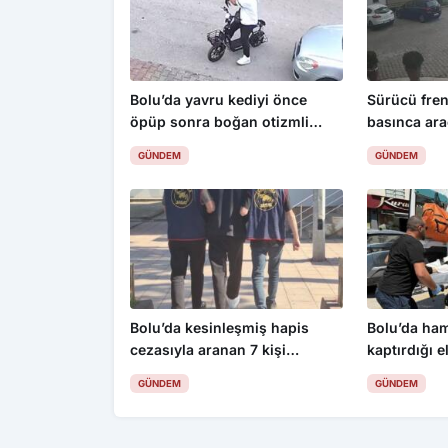
Bolu’da yavru kediyi önce
Sürücü fren
öpüp sonra boğan otizmli
basınca ara
çocuk serbest bırakıldı
aşağı uçtu: 
GÜNDEM
GÜNDEM
Bolu’da kesinleşmiş hapis
Bolu’da ha
cezasıyla aranan 7 kişi
kaptırdığı e
yakalandı
İşçiler fena
GÜNDEM
GÜNDEM