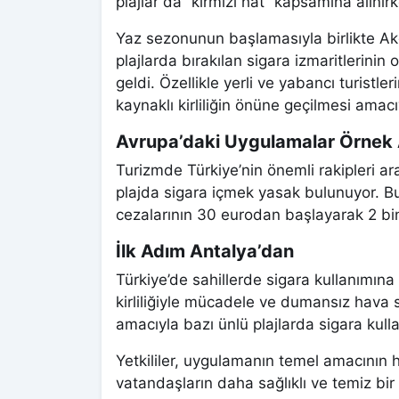
plajlar da “kırmızı hat” kapsamına alınır
Yaz sezonunun başlamasıyla birlikte Ak
plajlarda bırakılan sigara izmaritlerini
geldi. Özellikle yerli ve yabancı turistle
kaynaklı kirliliğin önüne geçilmesi amac
Avrupa’daki Uygulamalar Örnek 
Turizmde Türkiye’nin önemli rakipleri a
plajda sigara içmek yasak bulunuyor. Bu
cezalarının 30 eurodan başlayarak 2 bin 
İlk Adım Antalya’dan
Türkiye’de sahillerde sigara kullanımına
kirliliğiyle mücadele ve dumansız hava 
amacıyla bazı ünlü plajlarda sigara kulla
Yetkililer, uygulamanın temel amacının 
vatandaşların daha sağlıklı ve temiz b