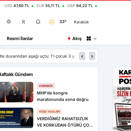
USD
47,60 TL
EUR
55,11 TL
GBP
64,22 TL
33°
Karabük
Resmi İlanlar
Akış
20:30
Kadın sürücü fren yer
Haftalık Gündem
KARABÜK
MHP’de kongre
maratonunda sona doğru
KÖŞE YAZILARI
VERDİĞİMİZ RAHATSIZLIK
VE KORKUDAN ÖTÜRÜ ÇOK