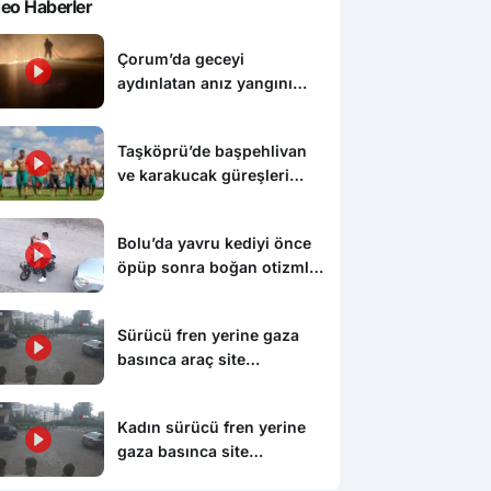
eo Haberler
Çorum’da geceyi
aydınlatan anız yangını
korkuttu
Taşköprü’de başpehlivan
ve karakucak güreşleri
nefes kesti
Bolu’da yavru kediyi önce
öpüp sonra boğan otizmli
çocuk serbest bırakıldı
Sürücü fren yerine gaza
basınca araç site
duvarından aşağı uçtu: 1’i
çocuk 3 yaralı
Kadın sürücü fren yerine
gaza basınca site
duvarından aşağıya böyle