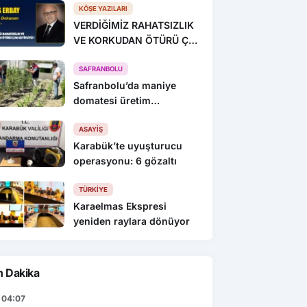
KÖŞE YAZILARI
VERDİĞİMİZ RAHATSIZLIK
VE KORKUDAN ÖTÜRÜ ÇOK
KEYİFLİYİZ !
SAFRANBOLU
Safranbolu’da maniye
domatesi üretim
alanlarında denetim yapıldı
ASAYIŞ
Karabük’te uyuşturucu
operasyonu: 6 gözaltı
TÜRKIYE
Karaelmas Ekspresi
yeniden raylara dönüyor
n Dakika
04:07