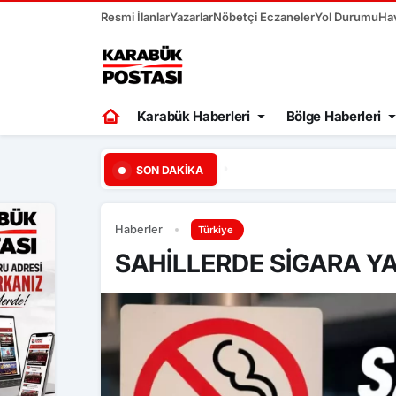
Resmi İlanlar
Yazarlar
Nöbetçi Eczaneler
Yol Durumu
Ha
Karabük Haberleri
Bölge Haberleri
20:37
Sürücü fren yerine ga
SON DAKIKA
Haberler
Türkiye
SAHİLLERDE SİGARA Y