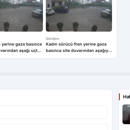
Gündem
Gündem
 yerine gaza basınca
Kadın sürücü fren yerine gaza
Bolu’da
uvarından aşağı uçtu:
basınca site duvarından aşağıya
cezasıy
yaralı
böyle uçtu: 1’i çocuk 3 yaralı
Ha