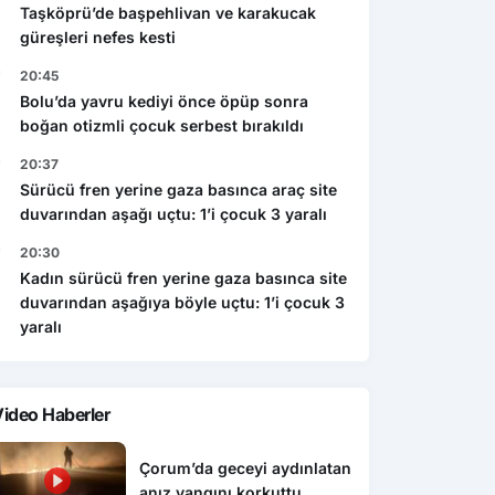
Taşköprü’de başpehlivan ve karakucak
güreşleri nefes kesti
20:45
Bolu’da yavru kediyi önce öpüp sonra
boğan otizmli çocuk serbest bırakıldı
20:37
Sürücü fren yerine gaza basınca araç site
duvarından aşağı uçtu: 1’i çocuk 3 yaralı
20:30
Kadın sürücü fren yerine gaza basınca site
duvarından aşağıya böyle uçtu: 1’i çocuk 3
yaralı
ideo Haberler
Çorum’da geceyi aydınlatan
anız yangını korkuttu