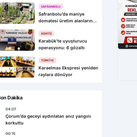
KEYİFLİYİZ !
SAFRANBOLU
Safranbolu’da maniye
domatesi üretim alanlarında
denetim yapıldı
ASAYIŞ
Karabük’te uyuşturucu
operasyonu: 6 gözaltı
TÜRKIYE
Karaelmas Ekspresi yeniden
raylara dönüyor
Son Dakika
04:07
Çorum’da geceyi aydınlatan anız yangını
korkuttu
00:15