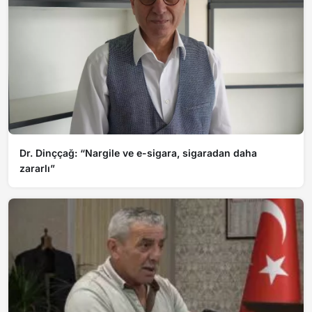
Dr. Dinççağ: “Nargile ve e-sigara, sigaradan daha
zararlı”