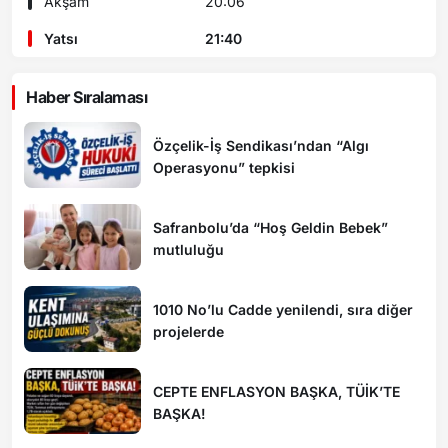
Akşam
20:06
Yatsı
21:40
Haber Sıralaması
Özçelik-İş Sendikası’ndan “Algı
Operasyonu” tepkisi
Safranbolu’da “Hoş Geldin Bebek”
mutluluğu
1010 No’lu Cadde yenilendi, sıra diğer
projelerde
CEPTE ENFLASYON BAŞKA, TÜİK’TE
BAŞKA!