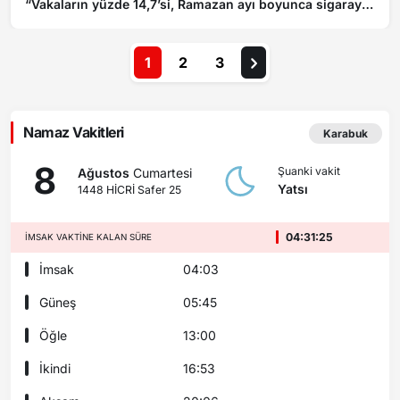
“Vakaların yüzde 14,7’si, Ramazan ayı boyunca sigarayı
kendiliğinden bıraktı”
1
2
3
Namaz Vakitleri
Karabuk
8
Şuanki vakit
Ağustos
Cumartesi
Yatsı
1448 HİCRİ Safer 25
04:31:23
İMSAK VAKTINE KALAN SÜRE
İmsak
04:03
Güneş
05:45
Öğle
13:00
İkindi
16:53