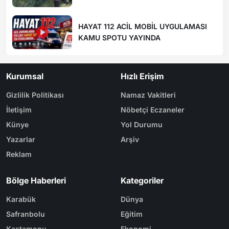
HAYAT 112 ACİL MOBİL UYGULAMASI
KAMU SPOTU YAYINDA
Kurumsal
Hızlı Erişim
Gizlilik Politikası
Namaz Vakitleri
İletişim
Nöbetçi Eczaneler
Künye
Yol Durumu
Yazarlar
Arşiv
Reklam
Bölge Haberleri
Kategoriler
Karabük
Dünya
Safranbolu
Eğitim
Kastamonu
Ekonomi