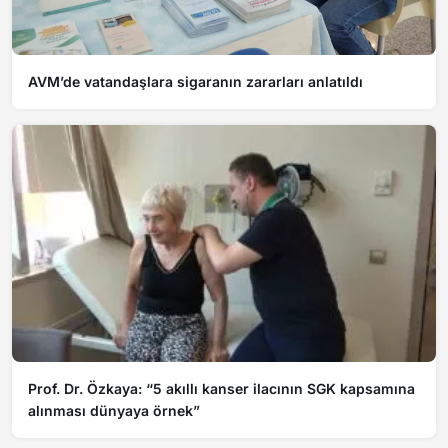
AVM’de vatandaşlara sigaranın zararları anlatıldı
Prof. Dr. Özkaya: “5 akıllı kanser ilacının SGK kapsamına
alınması dünyaya örnek”