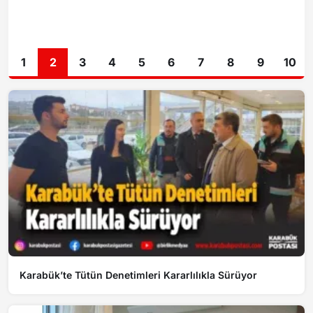
1
2
3
4
5
6
7
8
9
10
Karabük’te Tütün Denetimleri Kararlılıkla Sürüyor