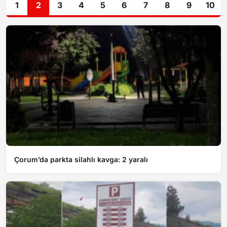
1
2
3
4
5
6
7
8
9
10
Çorum’da parkta silahlı kavga: 2 yaralı