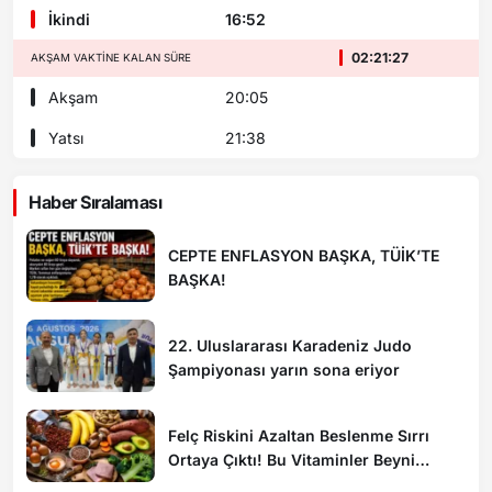
İkindi
16:52
02:21:25
AKŞAM VAKTINE KALAN SÜRE
Akşam
20:05
Yatsı
21:38
Haber Sıralaması
CEPTE ENFLASYON BAŞKA, TÜİK’TE
BAŞKA!
22. Uluslararası Karadeniz Judo
Şampiyonası yarın sona eriyor
Felç Riskini Azaltan Beslenme Sırrı
Ortaya Çıktı! Bu Vitaminler Beyni
Koruyor