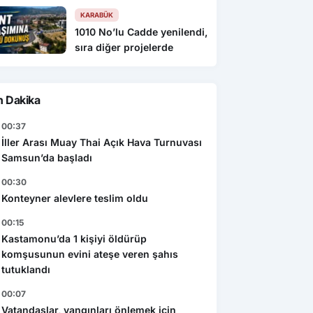
KARABÜK
1010 No’lu Cadde yenilendi,
sıra diğer projelerde
n Dakika
00:37
İller Arası Muay Thai Açık Hava Turnuvası
Samsun’da başladı
00:30
Konteyner alevlere teslim oldu
00:15
Kastamonu’da 1 kişiyi öldürüp
komşusunun evini ateşe veren şahıs
tutuklandı
00:07
Vatandaşlar, yangınları önlemek için