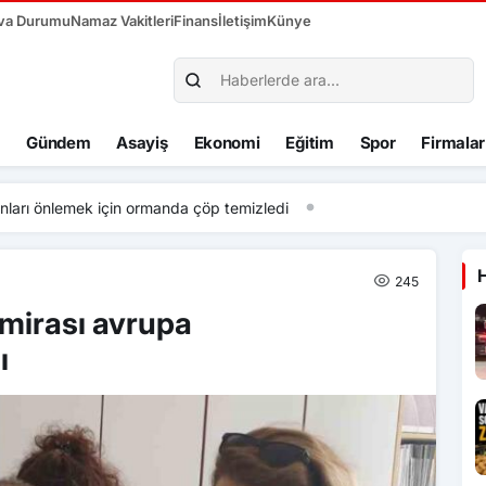
va Durumu
Namaz Vakitleri
Finans
İletişim
Künye
Gündem
Asayiş
Ekonomi
Eğitim
Spor
Firmalar
arı önlemek için ormanda çöp temizledi
245
 mirası avrupa
ı