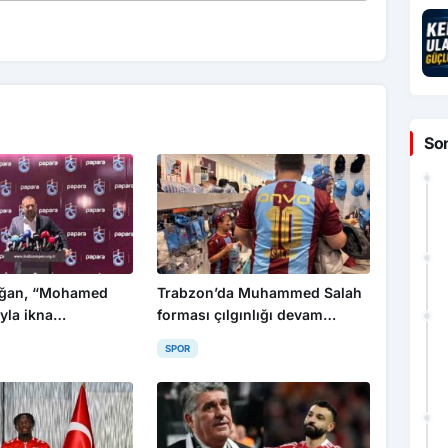
So
oğan, “Mohamed
Trabzon’da Muhammed Salah
yla ikna
forması çılgınlığı devam
z”
ediyor
SPOR