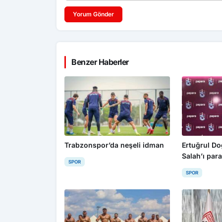
Yorum Gönder
Benzer Haberler
Trabzonspor’da neşeli idman
Ertuğrul D
Salah’ı para
SPOR
edemezsini
SPOR