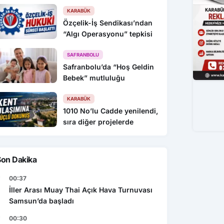
KARABÜK
Özçelik-İş Sendikası’ndan
“Algı Operasyonu” tepkisi
SAFRANBOLU
Safranbolu’da “Hoş Geldin
Bebek” mutluluğu
KARABÜK
1010 No’lu Cadde yenilendi,
sıra diğer projelerde
Son Dakika
00:37
İller Arası Muay Thai Açık Hava Turnuvası
Samsun’da başladı
00:30