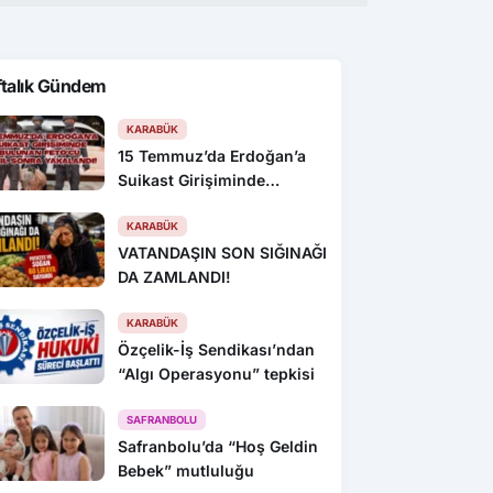
ftalık Gündem
KARABÜK
15 Temmuz’da Erdoğan’a
Suikast Girişiminde
Bulunan FETÖ’cü 10 Yıl
Sonra Yakalandı!
KARABÜK
VATANDAŞIN SON SIĞINAĞI
DA ZAMLANDI!
KARABÜK
Özçelik-İş Sendikası’ndan
“Algı Operasyonu” tepkisi
SAFRANBOLU
Safranbolu’da “Hoş Geldin
Bebek” mutluluğu