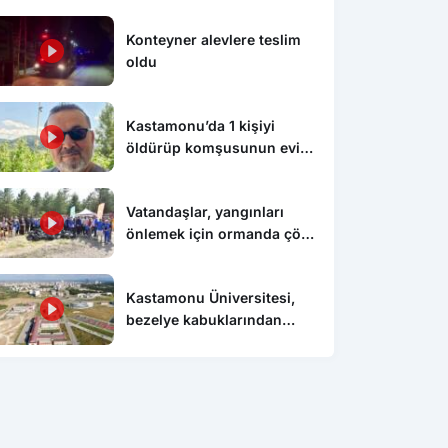
Konteyner alevlere teslim
oldu
Kastamonu’da 1 kişiyi
öldürüp komşusunun evini
ateşe veren şahıs tutuklandı
Vatandaşlar, yangınları
önlemek için ormanda çöp
temizledi
Kastamonu Üniversitesi,
bezelye kabuklarından
biyokömür üretecek