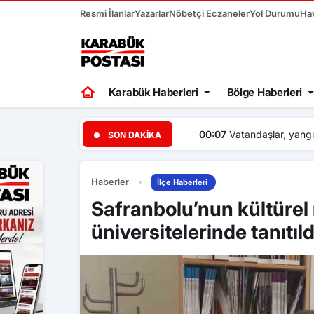
Resmi İlanlar
Yazarlar
Nöbetçi Eczaneler
Yol Durumu
Ha
Karabük Haberleri
Bölge Haberleri
00:07
Vatandaşlar, yangınl
SON DAKIKA
Haberler
İlçe Haberleri
Safranbolu’nun kültürel
üniversitelerinde tanıtıld