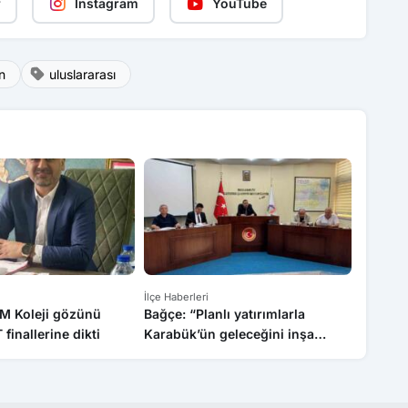
r
Instagram
YouTube
n
uluslararası
İlçe Haberleri
İlçe Haber
M Koleji gözünü
Bağçe: “Planlı yatırımlarla
“Sahte 
inallerine dikti
Karabük’ün geleceğini inşa
Özçelik
ediyoruz”