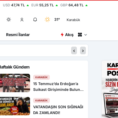
USD
47,74 TL
EUR
55,25 TL
GBP
64,48 TL
31°
Karabük
Resmi İlanlar
Akış
20:52
Kastamonu Üniversit
Haftalık Gündem
KARABÜK
15 Temmuz’da Erdoğan’a
Suikast Girişiminde Bulunan
FETÖ’cü 10 Yıl Sonra
Yakalandı!
KARABÜK
VATANDAŞIN SON SIĞINAĞI
DA ZAMLANDI!