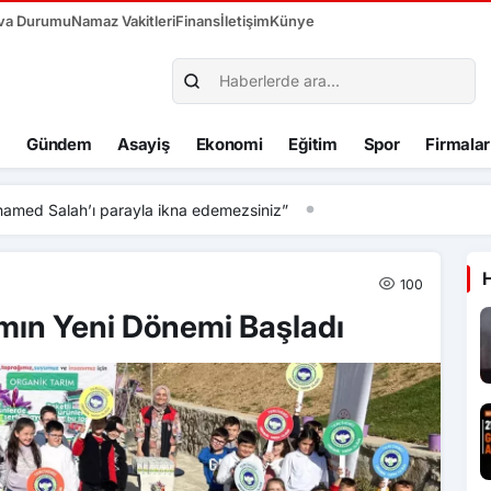
va Durumu
Namaz Vakitleri
Finans
İletişim
Künye
Gündem
Asayiş
Ekonomi
Eğitim
Spor
Firmalar
hamed Salah’ı parayla ikna edemezsiniz”
100
mın Yeni Dönemi Başladı