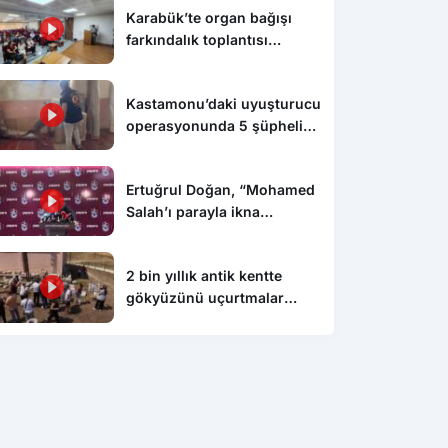
Karabük’te organ bağışı
farkındalık toplantısı
düzenlendi
Kastamonu’daki uyuşturucu
operasyonunda 5 şüpheli
tutuklandı
Ertuğrul Doğan, “Mohamed
Salah’ı parayla ikna
edemezsiniz”
2 bin yıllık antik kentte
gökyüzünü uçurtmalar
süsledi
Karabük
Kar
sitesinde denetim ve
İUP personeline mesleki gelişim
MSB
ndirme çalışması
eğitimi
açı