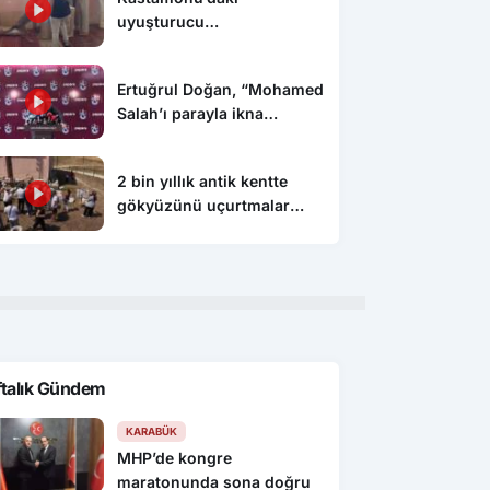
uyuşturucu
operasyonunda 5 şüpheli
tutuklandı
Ertuğrul Doğan, “Mohamed
Salah’ı parayla ikna
edemezsiniz”
2 bin yıllık antik kentte
gökyüzünü uçurtmalar
süsledi
ftalık Gündem
KARABÜK
MHP’de kongre
maratonunda sona doğru