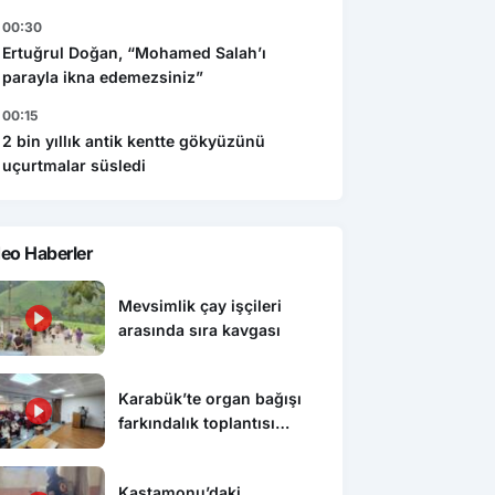
00:30
Ertuğrul Doğan, “Mohamed Salah’ı
parayla ikna edemezsiniz”
00:15
2 bin yıllık antik kentte gökyüzünü
uçurtmalar süsledi
eo Haberler
Mevsimlik çay işçileri
arasında sıra kavgası
Karabük’te organ bağışı
farkındalık toplantısı
düzenlendi
Kastamonu’daki