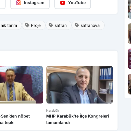
r
Instagram
YouTube
nik tarım
Proje
safran
safranova
Karabük
Karabük
k-Sen’den nöbet
MHP Karabük’te İlçe Kongreleri
Sanayi 
a tepki
tamamlandı
bilgile