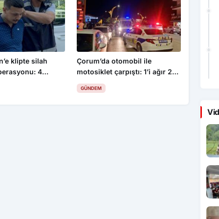
’e klipte silah
Çorum’da otomobil ile
perasyonu: 4
motosiklet çarpıştı: 1’i ağır 2
yaralı
GÜNDEM
Vid