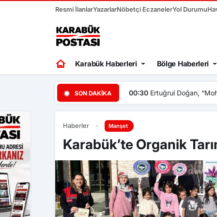
Resmi İlanlar
Yazarlar
Nöbetçi Eczaneler
Yol Durumu
Ha
Karabük Haberleri
Bölge Haberleri
00:30
Ertuğrul Doğan, “Mo
SON DAKIKA
Haberler
Manşet
Karabük’te Organik Tarı