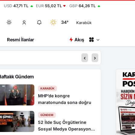
USD
47,71 TL
EUR
55,02 TL
GBP
64,26 TL
34°
Karabük
Resmi İlanlar
Akış
00:15
2 bin yıllık antik ke
Haftalık Gündem
KARABÜK
MHP’de kongre
maratonunda sona doğru
GÜNDEM
52 İlde Suç Örgütlerine
Sosyal Medya Operasyonu: