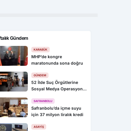
ftalık Gündem
KARABÜK
MHP’de kongre
maratonunda sona doğru
GÜNDEM
52 İlde Suç Örgütlerine
Sosyal Medya Operasyonu:
216 Gözaltı
SAFRANBOLU
Safranbolu’da içme suyu
için 37 milyon liralık kredi
ASAYIŞ