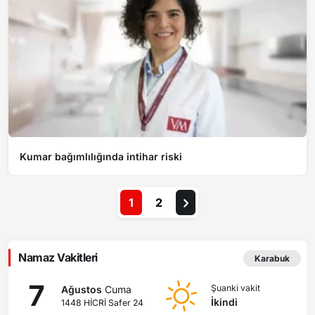
Kumar bağımlılığında intihar riski
1
2
Namaz Vakitleri
Karabuk
7
Şuanki vakit
Ağustos
Cuma
İkindi
1448 HİCRİ Safer 24