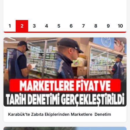
1
2
3
4
5
6
7
8
9
10
Karabük’te Zabıta Ekiplerinden Marketlere Denetim