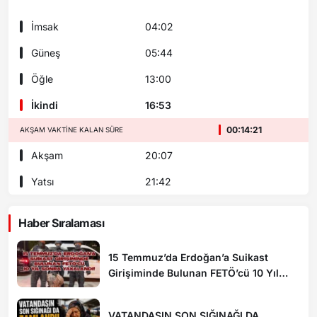
İmsak
04:02
Güneş
05:44
Öğle
13:00
İkindi
16:53
00:14:19
AKŞAM VAKTINE KALAN SÜRE
Akşam
20:07
Yatsı
21:42
Haber Sıralaması
15 Temmuz’da Erdoğan’a Suikast
Girişiminde Bulunan FETÖ’cü 10 Yıl
Sonra Yakalandı!
VATANDAŞIN SON SIĞINAĞI DA