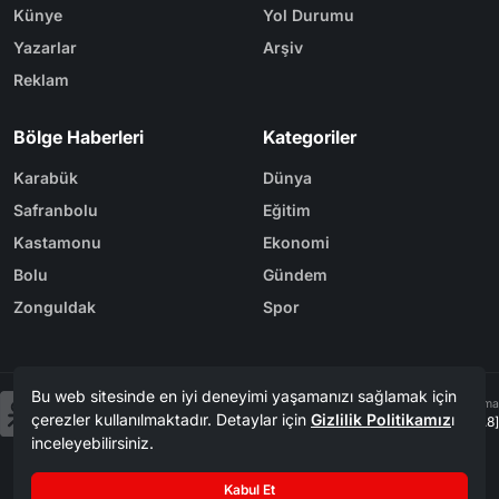
Künye
Yol Durumu
Yazarlar
Arşiv
Reklam
Bölge Haberleri
Kategoriler
Karabük
Dünya
Safranbolu
Eğitim
Kastamonu
Ekonomi
Bolu
Gündem
Zonguldak
Spor
Bu web sitesinde en iyi deneyimi yaşamanızı sağlamak için
Tasarım & Yazılım
Tema
çerezler kullanılmaktadır. Detaylar için
Gizlilik Politikamız
ı
Kerem
ER
Mevzu² [v1.3.8]
inceleyebilirsiniz.
Copyright
Karabük Postası 1956 - 2026. Tüm Hakları Saklıdır.
©
Kabul Et