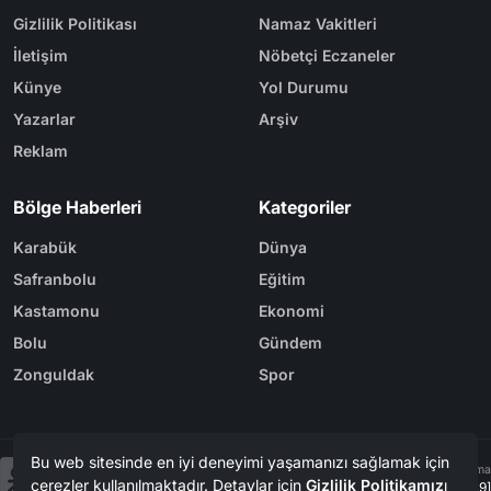
Gizlilik Politikası
Namaz Vakitleri
İletişim
Nöbetçi Eczaneler
Künye
Yol Durumu
Yazarlar
Arşiv
Reklam
Bölge Haberleri
Kategoriler
Karabük
Dünya
Safranbolu
Eğitim
Kastamonu
Ekonomi
Bolu
Gündem
Zonguldak
Spor
Bu web sitesinde en iyi deneyimi yaşamanızı sağlamak için
Tasarım & Yazılım
Tema
çerezler kullanılmaktadır. Detaylar için
Gizlilik Politikamız
ı
Kerem
ER
Mevzu² [v1.3.9]