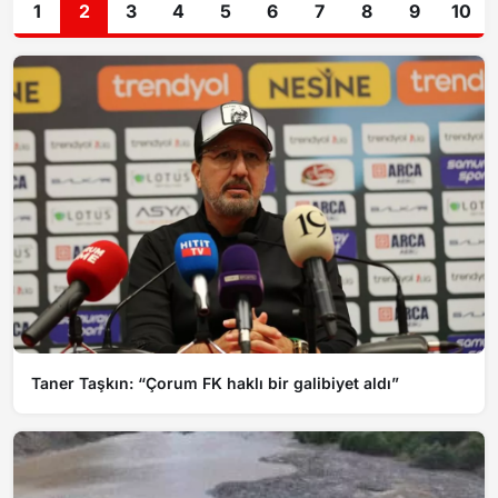
1
2
3
4
5
6
7
8
9
10
Taner Taşkın: “Çorum FK haklı bir galibiyet aldı”