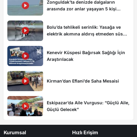
Zonguldak’ta denizde dalgaların
arasında zor anlar yaşayan 5 kişi
kurtarıldı
Bolu’da tehlikeli serinlik: Yasağa ve
elektrik akımına aldırış etmeden süs
havuzunda yüzdüler
Kenevir Küspesi Bağırsak Sağlığı İçin
Araştırılacak
Kirman’dan Eflani’de Saha Mesaisi
Eskipazar’da Aile Vurgusu: “Güçlü Aile,
Güçlü Gelecek”
Kurumsal
Hızlı Erişim