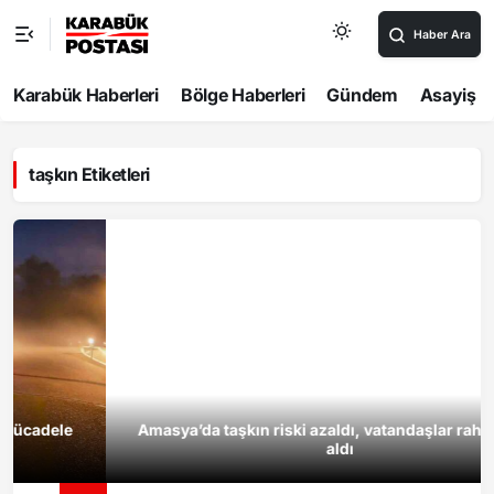
Haber Ara
Karabük Haberleri
Bölge Haberleri
Gündem
Asayiş
taşkın Etiketleri
Amasya’da taşkın riski azaldı, vatandaşlar rahat nefes
aldı