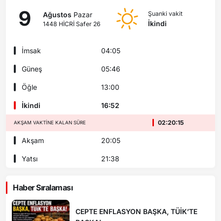
9
Şuanki vakit
Ağustos
Pazar
İkindi
1448 HİCRİ Safer 26
İmsak
04:05
Güneş
05:46
Öğle
13:00
İkindi
16:52
02:20:14
AKŞAM VAKTINE KALAN SÜRE
Akşam
20:05
Yatsı
21:38
Haber Sıralaması
CEPTE ENFLASYON BAŞKA, TÜİK’TE