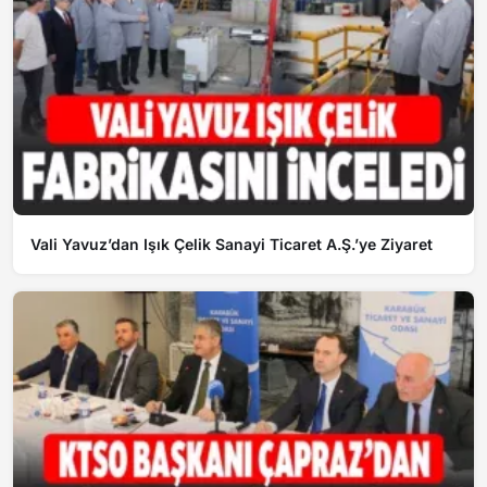
Vali Yavuz’dan Işık Çelik Sanayi Ticaret A.Ş.’ye Ziyaret