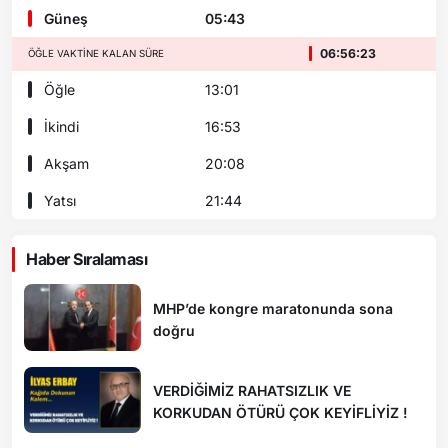
Güneş
05:43
06:56:22
ÖĞLE VAKTINE KALAN SÜRE
Öğle
13:01
İkindi
16:53
Akşam
20:08
Yatsı
21:44
Haber Sıralaması
MHP’de kongre maratonunda sona
doğru
VERDİĞİMİZ RAHATSIZLIK VE
KORKUDAN ÖTÜRÜ ÇOK KEYİFLİYİZ !