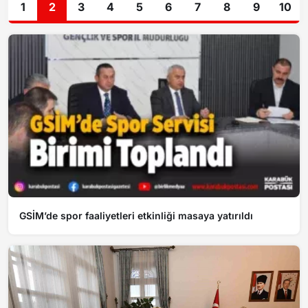
1
2
3
4
5
6
7
8
9
10
GSİM’de spor faaliyetleri etkinliği masaya yatırıldı