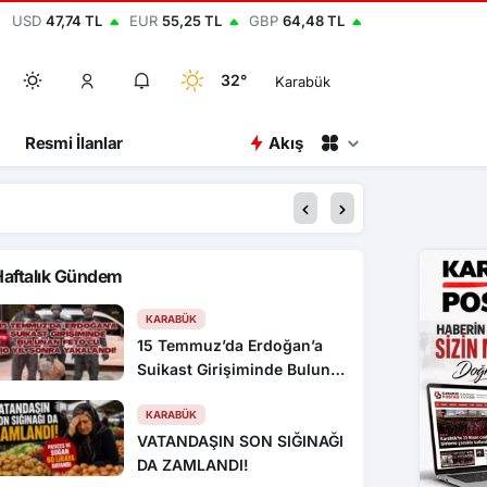
USD
47,74 TL
EUR
55,25 TL
GBP
64,48 TL
32°
Karabük
Resmi İlanlar
Akış
00:15
Kastamonu’da 1 kişiyi
Haftalık Gündem
KARABÜK
15 Temmuz’da Erdoğan’a
Suikast Girişiminde Bulunan
FETÖ’cü 10 Yıl Sonra
Yakalandı!
KARABÜK
VATANDAŞIN SON SIĞINAĞI
DA ZAMLANDI!