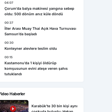
04:07
Çorum’da balya makinesi yangına sebep
oldu: 500 dönüm anız küle döndü
00:37
İller Arası Muay Thai Açık Hava Turnuvası
Samsun’da başladı
00:30
Konteyner alevlere teslim oldu
00:15
Kastamonu’da 1 kişiyi öldürüp
komşusunun evini ateşe veren şahıs
tutuklandı
ideo Haberler
Karabük’te 30 bin kişi aynı
coşkuda buluştu: Hakan