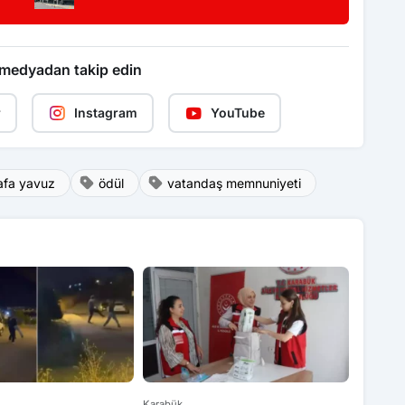
 medyadan takip edin
r
Instagram
YouTube
afa yavuz
ödül
vatandaş memnuniyeti
Karabük
Karabük