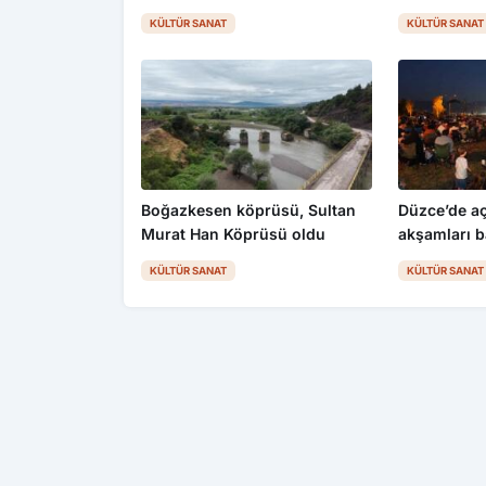
Kastamonu’da el emeği
KÜLTÜR SANAT
KÜLTÜR SANAT
ürünlerini tanıttı
Boğazkesen köprüsü, Sultan
Düzce’de a
Murat Han Köprüsü oldu
akşamları b
KÜLTÜR SANAT
KÜLTÜR SANAT