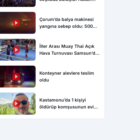
Peker ve Sefo sahneyi
salladı
Çorum’da balya makinesi
yangına sebep oldu: 500
dönüm anız küle döndü
İller Arası Muay Thai Açık
Hava Turnuvası Samsun’da
başladı
Konteyner alevlere teslim
oldu
Kastamonu’da 1 kişiyi
öldürüp komşusunun evini
ateşe veren şahıs tutuklandı