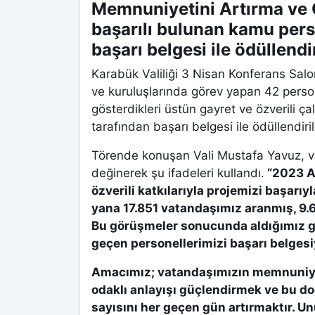
Memnuniyetini Artırma ve 
başarılı bulunan kamu pers
başarı belgesi ile ödüllendir
Karabük Valiliği 3 Nisan Konferans Sal
ve kuruluşlarında görev yapan 42 perso
gösterdikleri üstün gayret ve özverili 
tarafından başarı belgesi ile ödüllendiril
Törende konuşan Vali Mustafa Yavuz, v
değinerek şu ifadeleri kullandı.
“2023 Ar
özverili katkılarıyla projemizi başarı
yana 17.851 vatandaşımız aranmış, 9.68
Bu görüşmeler sonucunda aldığımız ger
geçen personellerimizi başarı belgesi
Amacımız; vatandaşımızın memnuniyet
odaklı anlayışı güçlendirmek ve bu d
sayısını her geçen gün artırmaktır. U