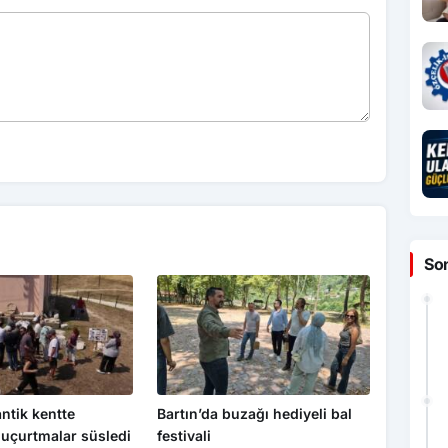
So
 antik kentte
Bartın’da buzağı hediyeli bal
uçurtmalar süsledi
festivali