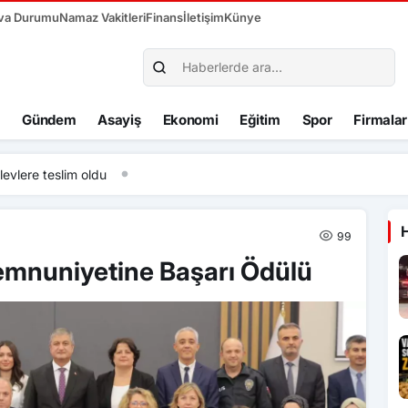
va Durumu
Namaz Vakitleri
Finans
İletişim
Künye
Gündem
Asayiş
Ekonomi
Eğitim
Spor
Firmalar
slim oldu
99
mnuniyetine Başarı Ödülü