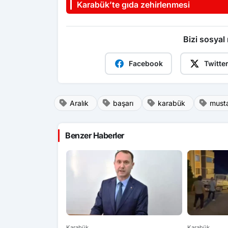
Karabük’te gıda zehirlenmesi
Bizi sosyal
Facebook
Twitte
Aralık
başarı
karabük
must
Benzer Haberler
Karabük
Karabük