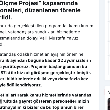
Ölçme Projesi” kapsamında
onelleri, düzenlenen törenle
ildi.
onu’nda gerçekleştirilen programda, kamu kurum
nel, vatandaşlara sundukları hizmetlerde
çalışmalarından dolayı Vali Mustafa Yavuz
di.
atandaş odaklı hizmet anlayışının önemine
alık ayından bugüne kadar 22 aydır sizlerin
yla yürütüyoruz. Projenin başlangıcından bu
7’si ile bizzat görüşme gerçekleştirilmiştir.
i bildirimlerde adı iki veya daha fazla kez
yle ödüllendiriyoruz.
V
ini artırarak kamu hizmetlerinde vatandaş
oğrultuda gayret gösteren personellerimizin
nutmayalım ki bizler de bu toplumun birer