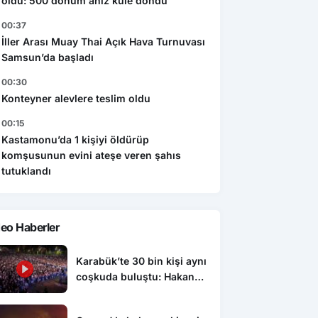
oldu: 500 dönüm anız küle döndü
00:37
İller Arası Muay Thai Açık Hava Turnuvası
Samsun’da başladı
00:30
Konteyner alevlere teslim oldu
00:15
Kastamonu’da 1 kişiyi öldürüp
komşusunun evini ateşe veren şahıs
tutuklandı
eo Haberler
Karabük’te 30 bin kişi aynı
coşkuda buluştu: Hakan
Peker ve Sefo sahneyi
salladı