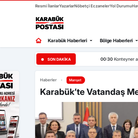
Resmi İlanlar
Yazarlar
Nöbetçi Eczaneler
Yol Durumu
Ha
Karabük Haberleri
Bölge Haberleri
00:30
Konteyner alevlere te
SON DAKIKA
Haberler
Manşet
Karabük’te Vatandaş Me