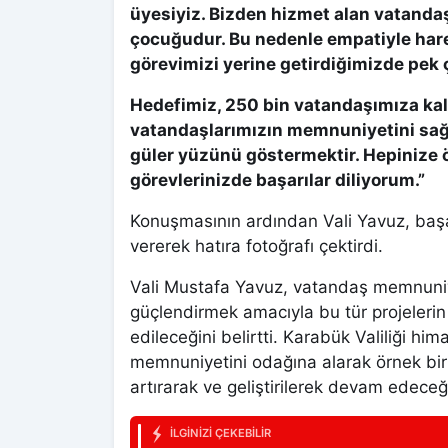
üyesiyiz. Bizden hizmet alan vatandaşl
çocuğudur. Bu nedenle empatiyle har
görevimizi yerine getirdiğimizde pek 
Hedefimiz, 250 bin vatandaşımıza kal
vatandaşlarımızın memnuniyetini sağla
güler yüzünü göstermektir. Hepinize öz
görevlerinizde başarılar diliyorum.”
Konuşmasının ardından Vali Yavuz, başar
vererek hatıra fotoğrafı çektirdi.
Vali Mustafa Yavuz, vatandaş memnuniye
güçlendirmek amacıyla bu tür projeleri
edileceğini belirtti. Karabük Valiliği h
memnuniyetini odağına alarak örnek bir 
artırarak ve geliştirilerek devam edeceği
İLGINIZI ÇEKEBILIR