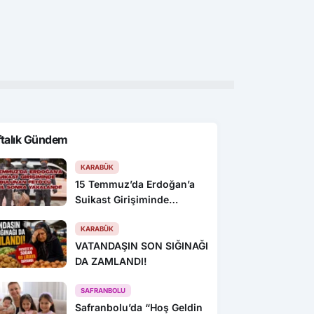
e DEAŞ Operasyonu
Eskipazar’da ormancılık
Org
faaliyetleri değerlendirildi
top
ftalık Gündem
KARABÜK
15 Temmuz’da Erdoğan’a
Suikast Girişiminde
Bulunan FETÖ’cü 10 Yıl
Sonra Yakalandı!
KARABÜK
VATANDAŞIN SON SIĞINAĞI
DA ZAMLANDI!
SAFRANBOLU
Safranbolu’da “Hoş Geldin