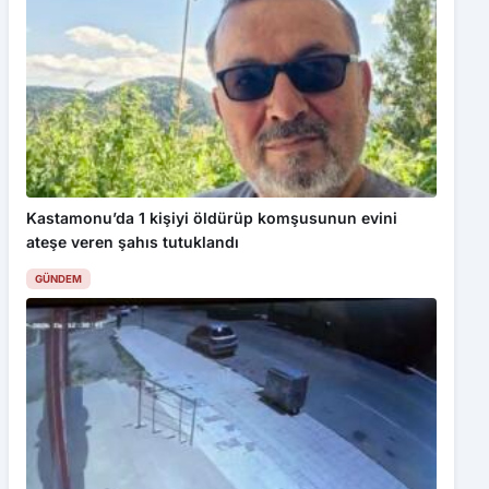
Kastamonu’da 1 kişiyi öldürüp komşusunun evini
ateşe veren şahıs tutuklandı
GÜNDEM
Bu web sitesinde en iyi deneyimi yaşamanızı sağlamak için
çerezler kullanılmaktadır. Detaylar için
Gizlilik Politikamız
ı
inceleyebilirsiniz.
Kabul Et