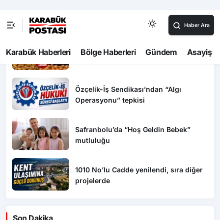
15 Temmuz’da Erdoğan’a Suikast
Girişiminde Bulunan FETÖ’cü 10 Yıl
Sonra Yakalandı!
VATANDAŞIN SON SIĞINAĞI DA
ZAMLANDI!
Özçelik-İş Sendikası’ndan “Algı
Operasyonu” tepkisi
Safranbolu’da “Hoş Geldin Bebek”
mutluluğu
1010 No’lu Cadde yenilendi, sıra diğer
projelerde
Son Dakika