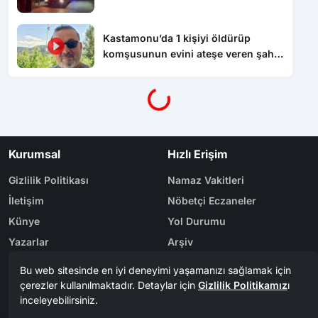
Kastamonu’da 1 kişiyi öldürüp
komşusunun evini ateşe veren şahıs
tutuklandı
Yükleniyor...
Kurumsal
Hızlı Erişim
Gizlilik Politikası
Namaz Vakitleri
İletişim
Nöbetçi Eczaneler
Künye
Yol Durumu
Yazarlar
Arşiv
Reklam
Bölge Haberleri
Kategoriler