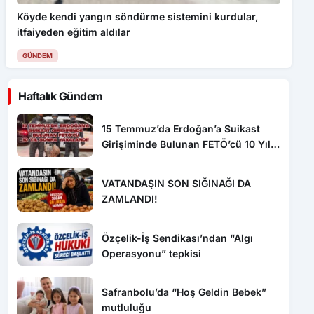
Köyde kendi yangın söndürme sistemini kurdular,
itfaiyeden eğitim aldılar
GÜNDEM
Haftalık Gündem
15 Temmuz’da Erdoğan’a Suikast
Girişiminde Bulunan FETÖ’cü 10 Yıl
Sonra Yakalandı!
VATANDAŞIN SON SIĞINAĞI DA
ZAMLANDI!
Özçelik-İş Sendikası’ndan “Algı
Operasyonu” tepkisi
Safranbolu’da “Hoş Geldin Bebek”
mutluluğu