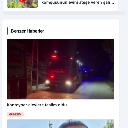
komşusunun evini ateşe veren şahıs
tutuklandı
Benzer Haberler
Konteyner alevlere teslim oldu
GÜNDEM