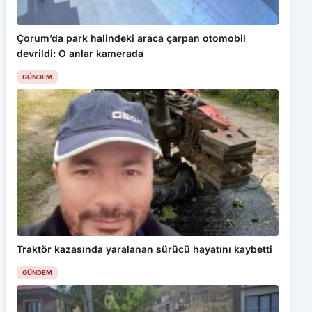
Hıdırnebi’de sel kapanı ile taşkın riski azalacak, doğa turizmi
Çorum’da park halindeki araca çarpan otomobil
canlanacak
devrildi: O anlar kamerada
GÜNDEM
Traktör kazasında yaralanan sürücü hayatını kaybetti
GÜNDEM