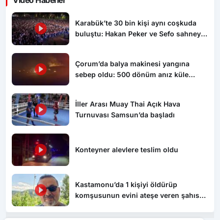
Video Haberler
Karabük’te 30 bin kişi aynı coşkuda
buluştu: Hakan Peker ve Sefo sahneyi
salladı
Çorum’da balya makinesi yangına
sebep oldu: 500 dönüm anız küle
döndü
İller Arası Muay Thai Açık Hava
Turnuvası Samsun’da başladı
Konteyner alevlere teslim oldu
Kastamonu’da 1 kişiyi öldürüp
komşusunun evini ateşe veren şahıs
tutuklandı