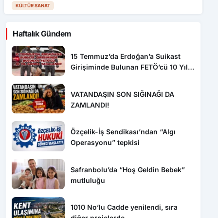
KÜLTÜR SANAT
Haftalık Gündem
15 Temmuz’da Erdoğan’a Suikast
Girişiminde Bulunan FETÖ’cü 10 Yıl
Sonra Yakalandı!
VATANDAŞIN SON SIĞINAĞI DA
ZAMLANDI!
Özçelik-İş Sendikası’ndan “Algı
Operasyonu” tepkisi
Safranbolu’da “Hoş Geldin Bebek”
mutluluğu
1010 No’lu Cadde yenilendi, sıra
diğer projelerde