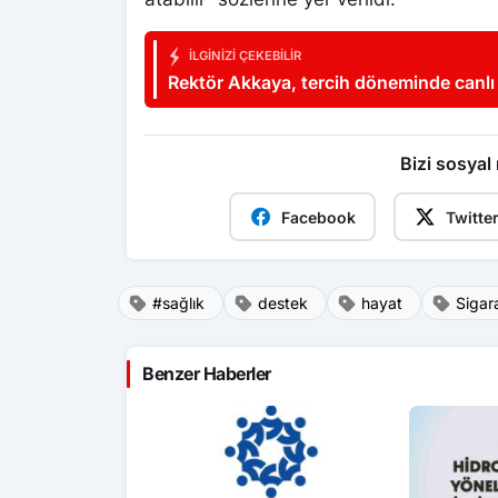
İLGINIZI ÇEKEBILIR
Rektör Akkaya, tercih döneminde canlı 
yanında oluyor
Bizi sosyal
Facebook
Twitte
#sağlık
destek
hayat
Sigar
Benzer Haberler