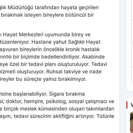
ağlık Müdürlüğü tarafından hayata geçirilen
a bırakmak isteyen bireylere bütüncül bir
klı Hayat Merkezleri uyumunda birey ve
 düzenleniyor. Hastane yahut Sağlıklı Hayat
aşvuran bireylerin öncelikle kronik hastalık
rıntılı bir biçimde bedellendiriliyor. Akabinde
reye özel bir tedavi planı oluşturuluyor. Tedavi
hizmeti oluşturuyor. Ruhsal takviye ve irade
reyler bu süreçte yalnız bırakılmıyor.
isine başlanabiliyor. Sigara bırakma
isi; doktor, hemşire, psikolog, sosyal çalışmacı ve
V
re birçok meslek kümesinden oluşan takımlardan
ım, tedavi sürecinin aktifliğini artırıyor. Tütünle