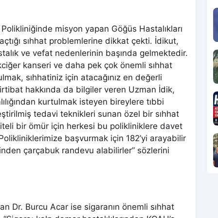
Polikliniğinde misyon yapan Göğüs Hastalıkları
açtığı sıhhat problemlerine dikkat çekti. İdikut,
stalık ve vefat nedenlerinin başında gelmektedir.
kciğer kanseri ve daha pek çok önemli sıhhat
mak, sıhhatiniz için atacağınız en değerli
e irtibat hakkında da bilgiler veren Uzman İdik,
lılığından kurtulmak isteyen bireylere tıbbi
tirilmiş tedavi teknikleri sunan özel bir sıhhat
iteli bir ömür için herkesi bu polikliniklere davet
olikliniklerimize başvurmak için 182’yi arayabilir
den çarçabuk randevu alabilirler” sözlerini
pan Dr. Burcu Acar ise sigaranın önemli sıhhat