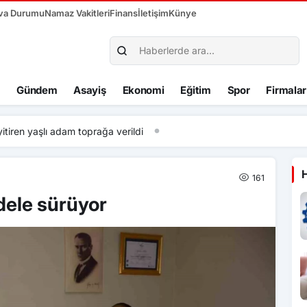
va Durumu
Namaz Vakitleri
Finans
İletişim
Künye
Gündem
Asayiş
Ekonomi
Eğitim
Spor
Firmalar
en yaşlı adam toprağa verildi
161
dele sürüyor