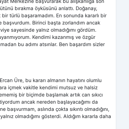
 Hayat Merkezine başvurarak bu alışkanlığa son
tütünü bırakma öyküsünü anlattı. Doğanay,
t bir türlü başaramadım. En sonunda kararlı bir
ne başvurdum. Birinci başta zorlandım ancak
kviye sayesinde yalnız olmadığımı gördüm.
n uyanmıyorum. Kendimi kazanmış ve özgür
madan bu adımı atsınlar. Ben başardım sizler
 Ercan Üre, bu kararı almanın hayatını olumlu
gara içmek vakitle kendimi mutsuz ve halsiz
ememiş bir biçimde başlamak artık can sıkıcı
istiyordum ancak nereden başlayacağımı da
ine başvurmam, aslında çokta sıkıntı olmadığını,
 yalnız olmadığımı gösterdi. Aldığım kararla daha