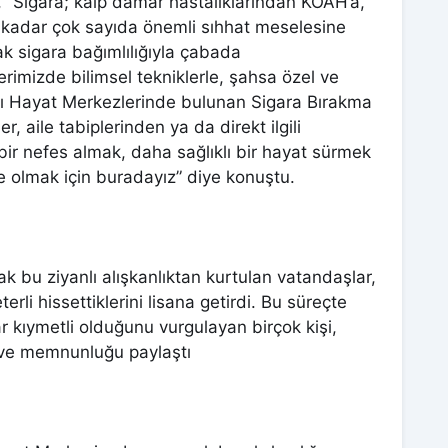
r, “Sigara; kalp damar hastalıklarından KOAH’a,
 kadar çok sayıda önemli sıhhat meselesine
rak sigara bağımlılığıyla çabada
erimizde bilimsel tekniklerle, şahsa özel ve
ıklı Hayat Merkezlerinde bulunan Sigara Bırakma
r, aile tabiplerinden ya da direkt ilgili
ir nefes almak, daha sağlıklı bir hayat sürmek
iye olmak için buradayız” diye konuştu.
ak bu ziyanlı alışkanlıktan kurtulan vatandaşlar,
rli hissettiklerini lisana getirdi. Bu süreçte
r kıymetli olduğunu vurgulayan birçok kişi,
i ve memnunluğu paylaştı