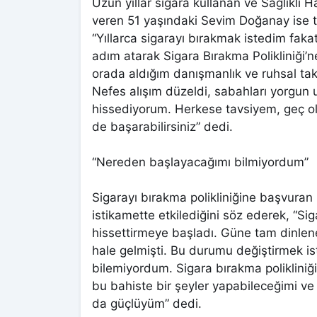
Uzun yıllar sigara kullanan ve Sağlıklı
veren 51 yaşındaki Sevim Doğanay ise 
“Yıllarca sigarayı bırakmak istedim faka
adım atarak Sigara Bırakma Polikliniği’
orada aldığım danışmanlık ve ruhsal ta
Nefes alışım düzeldi, sabahları yorgu
hissediyorum. Herkese tavsiyem, geç ol
de başarabilirsiniz” dedi.
“Nereden başlayacağımı bilmiyordum”
Sigarayı bırakma polikliniğine başvuran
istikamette etkilediğini söz ederek, “Si
hissettirmeye başladı. Güne tam dinlen
hale gelmişti. Bu durumu değiştirmek 
bilemiyordum. Sigara bırakma polikliniğ
bu bahiste bir şeyler yapabileceğimi ve
da güçlüyüm” dedi.