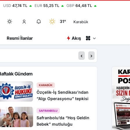
USD
47,74 TL
EUR
55,25 TL
GBP
64,48 TL
31°
Karabük
Resmi İlanlar
Akış
14:29
Elektrik akımına kapıl
Haftalık Gündem
KARABÜK
Özçelik-İş Sendikası’ndan
“Algı Operasyonu” tepkisi
SAFRANBOLU
Safranbolu’da “Hoş Geldin
Bebek” mutluluğu