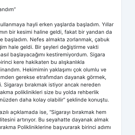
nandım”
ullanmaya hayli erken yaşlarda başladım. Yıllar
mın bir kesimi haline geldi, fakat bir yandan da
eye başladım. Nefes almakta zorlanmak, çabuk
 hale geldi. Bir şeyleri değiştirme vakti
asıl başlayacağımı kestiremiyordum. Sigara
rinci kere hakikaten bu alışkanlıkla
 inandım. Hekimimin yaklaşımı çok olumlu ve
kimimden gerekse etrafımdan dayanak görmek,
. Sigarayı bırakmak istiyor ancak nereden
akma poliklinikleri size bu yolda rehberlik
nüzden daha kolay olabilir” şeklinde konuştu.
yazılı açıklamada ise, “Sigarayı bırakmak hem
litesini artırıyor. Bu seyahatte dayanak almak
ırakma Polikliniklerine başvurarak birinci adımı