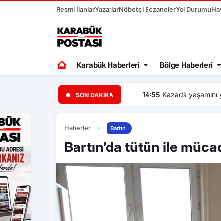
Resmi İlanlar
Yazarlar
Nöbetçi Eczaneler
Yol Durumu
Ha
Karabük Haberleri
Bölge Haberleri
14:55
Kazada yaşamını yitir
SON DAKIKA
Haberler
Bartın
Bartın’da tütün ile müca