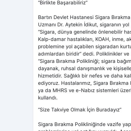
“Birlikte Başarabiliriz”
Bartın Devlet Hastanesi Sigara Bırakma 
Uzmanı Dr. Aytekin İdikut, sigaranın yol 
“Sigara, dünya genelinde önlenebilir ha
Kalp-damar hastalıkları, KOAH, inme, a
problemine yol açabilen sigaradan kurtul
adımlardan biridir” dedi. Poliklinikler v
“Sigara Bırakma Polikliniği; sigara bağım
dayanak, ruhsal danışmanlık ve kişiselleş
hizmetidir. Sağlıklı bir nefes ve daha kal
ediyoruz. Hastalarımız, Sigara Bırakma P
ya da MHRS ve e-Nabız sistemleri üzerin
kullandı.
“Size Takviye Olmak İçin Buradayız”
Sigara Bırakma Polikliniğinde vazife ya