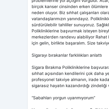
problemlerine yol açtığını vurguldı. Aca
birçok kanser cinsinden erken ölümlere
neden oluyor. Biz sıhhat çalışanları ola
vatandaşlarımızın yanındayız. Poliklinikl
sürdürülebilir tahliller sunuyoruz. Sağl
Polikliniklerine başvurmak isteyen bireyle
merkezlerden randevu alabiliyor Rahat b
için gelin, birlikte başaralım. Size takv
Sigarayı bırakanlar farklılıkları anlattı
Sigara Bırakma Polikliniklerine başvurar
sıhhat açısından kendilerini çok daha yete
profesyonel takviye almanın, irade kada
sigarasız hayatın kazandırdığı zindeliğ
“Sabahları yorgun uyanmıyorum”