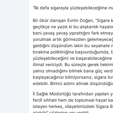
“İlk defa sigarayla yüzleşebileceğime i
Bir öbür danışan Evrim Doğan, “Sigara k
geçtikçe ne yazık ki bu alışkanlık hayatı
beni yavaş yavaş yıprattığını fark etm
yorulmak artık görmezden gelemeyeceğim
geldiğini düşündüm lakin bu seyahate n
bırakma polikliniğine başvurduğumda, bi
yüzleşebileceğimi ve başarabileceğime
itimat vericiydi. Bu süreçte gerek he
yalnız olmadığımı bilmek bana güç verdi
başlayacağınızı bilmiyorsanız, sigara bır
edebilir. Birinci adımı atmak düşündüğü
İl Sağlık Müdürlüğü tarafından yapılan 
ferdî sıhhati hem de toplumsal hayat ka
isteyen herkes, vilayetimizdeki Sigara B
atabilir” sözlerine yer verildi.