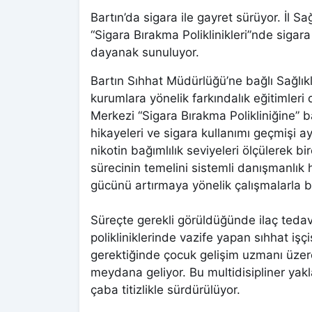
Bartın’da sigara ile gayret sürüyor. İl S
“Sigara Bırakma Poliklinikleri”nde sigar
dayanak sunuluyor.
Bartın Sıhhat Müdürlüğü’ne bağlı Sağlı
kurumlara yönelik farkındalık eğitimleri
Merkezi “Sigara Bırakma Polikliniğine” b
hikayeleri ve sigara kullanımı geçmişi ay
nikotin bağımlılık seviyeleri ölçülerek bi
sürecinin temelini sistemli danışmanlık 
gücünü artırmaya yönelik çalışmalarla bi
Süreçte gerekli görüldüğünde ilaç tedav
polikliniklerinde vazife yapan sıhhat işç
gerektiğinde çocuk gelişim uzmanı üze
meydana geliyor. Bu multidisipliner yaklaş
çaba titizlikle sürdürülüyor.