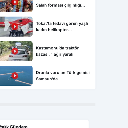
Salah forması çılgınlığı
devam ediyor
Tokat’ta tedavi gören yaşlı
kadın helikopter
ambulansla Konya’ya sevk
edildi
Kastamonu’da traktör
kazası: 1 ağır yaralı
Karabük
Kar
Dronla vurulan Türk gemisi
sitesinde denetim ve
İUP personeline mesleki gelişim
MSB
Samsun’da
ndirme çalışması
eğitimi
açı
ftalık Gündem