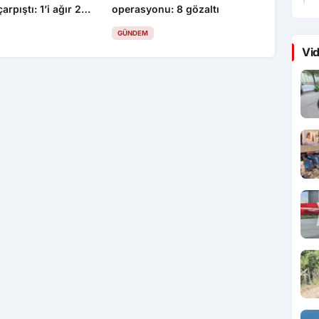
arpıştı: 1’i ağır 2
operasyonu: 8 gözaltı
GÜNDEM
Vid