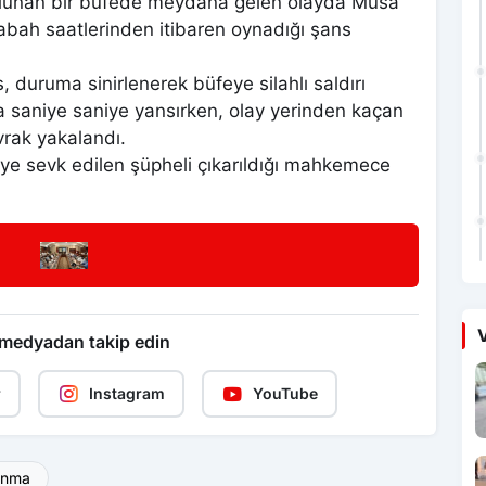
lunan bir büfede meydana gelen olayda Musa
sabah saatlerinden itibaren oynadığı şans
duruma sinirlenerek büfeye silahlı saldırı
a saniye saniye yansırken, olay yerinden kaçan
vrak yakalandı.
eye sevk edilen şüpheli çıkarıldığı mahkemece
V
 medyadan takip edin
r
Instagram
YouTube
anma