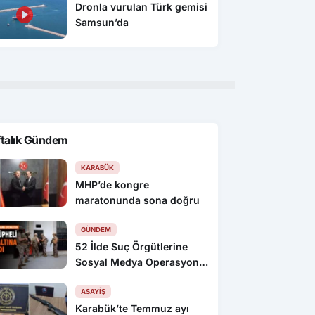
Dronla vurulan Türk gemisi
Samsun’da
ftalık Gündem
KARABÜK
MHP’de kongre
maratonunda sona doğru
GÜNDEM
52 İlde Suç Örgütlerine
Sosyal Medya Operasyonu:
216 Gözaltı
ASAYIŞ
Karabük’te Temmuz ayı