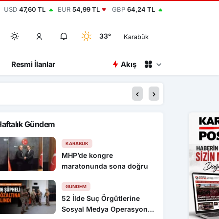
USD
47,60 TL
EUR
54,99 TL
GBP
64,24 TL
33°
Karabük
Resmi İlanlar
Akış
20:00
Dronla vurulan Türk
Haftalık Gündem
KARABÜK
MHP’de kongre
maratonunda sona doğru
GÜNDEM
52 İlde Suç Örgütlerine
Sosyal Medya Operasyonu: