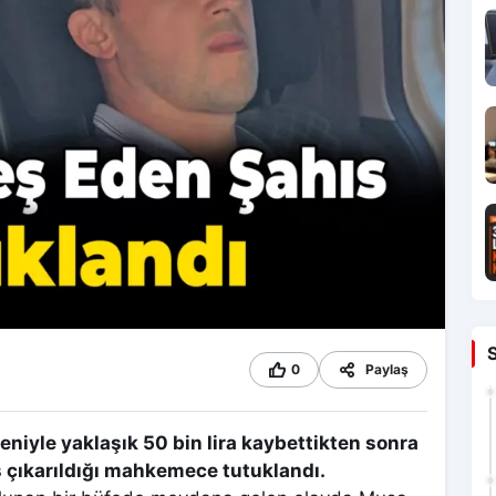
0
Paylaş
niyle yaklaşık 50 bin lira kaybettikten sonra
 çıkarıldığı mahkemece tutuklandı.