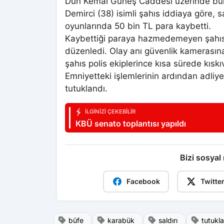
Dün Kemal Güneş Caddesi üzerinde bu
Demirci (38) isimli şahıs iddiaya göre, 
oyunlarında 50 bin TL para kaybetti.
Kaybettiği paraya hazmedemeyen şahıs, 
düzenledi. Olay anı güvenlik kamerasın
şahıs polis ekiplerince kısa sürede kıskı
Emniyetteki işlemlerinin ardından adliy
tutuklandı.
İLGINIZI ÇEKEBILIR
KBÜ senato toplantısı yapıldı
Bizi sosyal
Facebook
Twitte
büfe
karabük
saldırı
tutukl