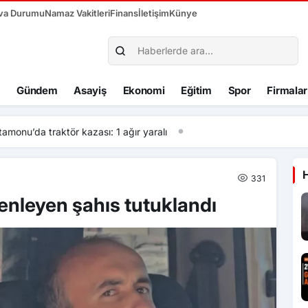
va Durumu
Namaz Vakitleri
Finans
İletişim
Künye
Gündem
Asayiş
Ekonomi
Eğitim
Spor
Firmalar
kazası: 1 ağır yaralı
331
zenleyen şahıs tutuklandı