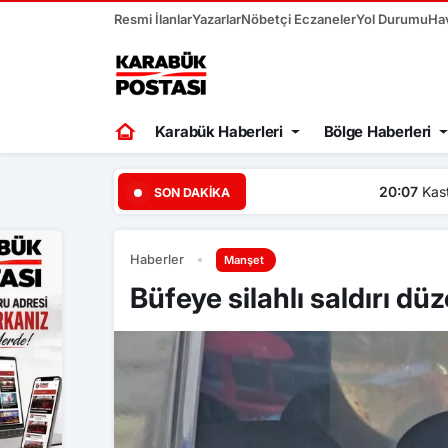
Resmi İlanlar
Yazarlar
Nöbetçi Eczaneler
Yol Durumu
Ha
Karabük Haberleri
Bölge Haberleri
20:07
Kastamonu’da traktör 
SON DAKIKA
Haberler
Manşet
Büfeye silahlı saldırı dü