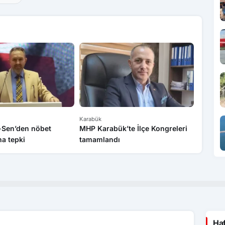
Karabük
Karabük
k-Sen’den nöbet
MHP Karabük’te İlçe Kongreleri
Sanayi 
a tepki
tamamlandı
bilgile
Ha