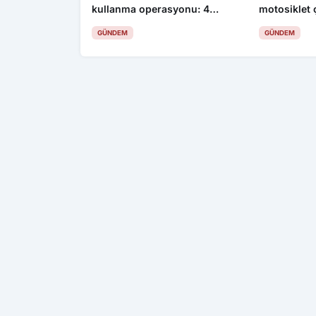
kullanma operasyonu: 4
motosiklet ç
gözaltı
yaralı
GÜNDEM
GÜNDEM