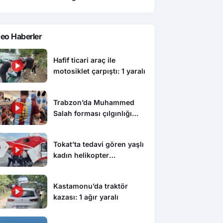
eo Haberler
Hafif ticari araç ile
motosiklet çarpıştı: 1 yaralı
Trabzon’da Muhammed
Salah forması çılgınlığı
devam ediyor
Tokat’ta tedavi gören yaşlı
kadın helikopter
ambulansla Konya’ya sevk
edildi
Kastamonu’da traktör
kazası: 1 ağır yaralı