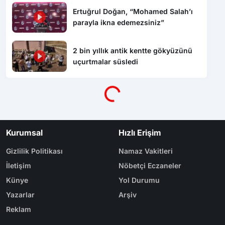
Ertuğrul Doğan, “Mohamed Salah’ı
parayla ikna edemezsiniz”
2 bin yıllık antik kentte gökyüzünü
uçurtmalar süsledi
Yükleniyor...
Kurumsal
Hızlı Erişim
Gizlilik Politikası
Namaz Vakitleri
İletişim
Nöbetçi Eczaneler
Künye
Yol Durumu
Yazarlar
Arşiv
Reklam