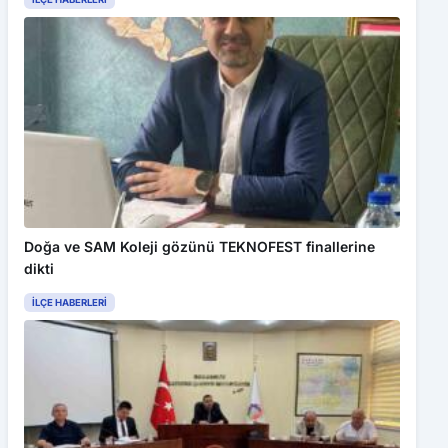
Doğa ve SAM Koleji gözünü TEKNOFEST finallerine
dikti
İLÇE HABERLERI
Bu web sitesinde en iyi deneyimi yaşamanızı sağlamak için
çerezler kullanılmaktadır. Detaylar için
Gizlilik Politikamız
ı
inceleyebilirsiniz.