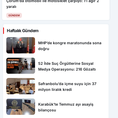
Çorum’da otomobil ile motosiklet çarpıştı: 1’i ağır 2
yaralı
GÜNDEM
Haftalık Gündem
MHP’de kongre maratonunda sona
doğru
52 İlde Suç Örgütlerine Sosyal
Medya Operasyonu: 216 Gözaltı
Safranbolu’da içme suyu için 37
milyon liralık kredi
Karabük’te Temmuz ayı asayiş
bilançosu