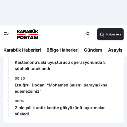
Son Dakika
00:52
Mevsimlik çay işçileri arasında sıra kavgası
00:45
Karabük’te organ bağışı farkındalık toplantısı
düzenlendi
00:37
Kastamonu’daki uyuşturucu operasyonunda 5
şüpheli tutuklandı
00:30
Ertuğrul Doğan, “Mohamed Salah’ı parayla ikna
edemezsiniz”
00:15
2 bin yıllık antik kentte gökyüzünü uçurtmalar
süsledi