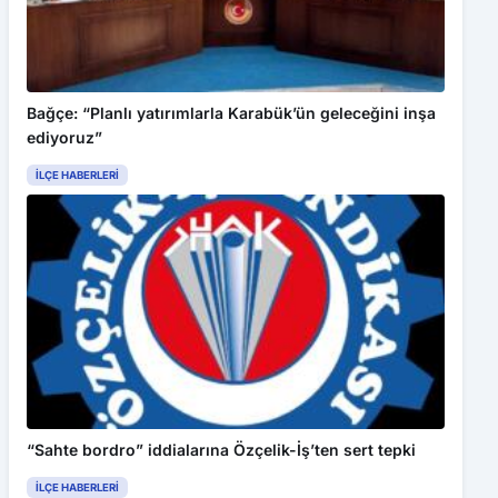
Kabul Et
AK Parti’den Orman Genel Müdürlüğü’ne Ziyaret
Bağçe: “Planlı yatırımlarla Karabük’ün geleceğini inşa
ediyoruz”
İLÇE HABERLERI
“Sahte bordro” iddialarına Özçelik-İş’ten sert tepki
İLÇE HABERLERI