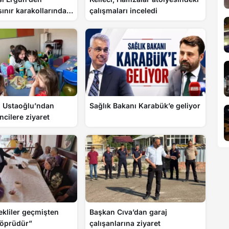
ınır karakollarında
çalışmaları inceledi
Ustaoğlu’ndan
Sağlık Bakanı Karabük’e geliyor
ncilere ziyaret
ekliler geçmişten
Başkan Cıva’dan garaj
köprüdür”
çalışanlarına ziyaret