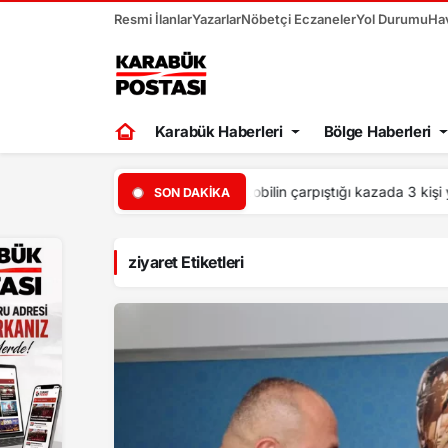
Resmi İlanlar
Yazarlar
Nöbetçi Eczaneler
Yol Durumu
Ha
Karabük Haberleri
Bölge Haberleri
00:52
Bolu’da kırmızı ışıkt
SON DAKIKA
ziyaret Etiketleri