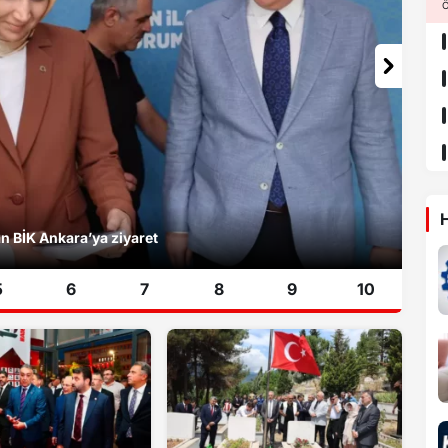
Ö
H
ğaseverleri kendine hayran bırakıyor
5
6
7
8
9
10