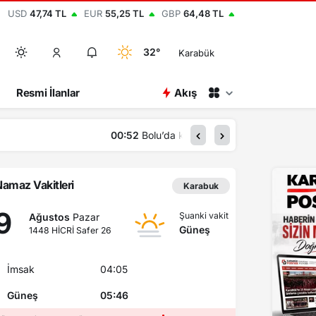
USD
47,74 TL
EUR
55,25 TL
GBP
64,48 TL
32°
Karabük
Resmi İlanlar
Akış
00:45
Karabük’te hafif ticar
amaz Vakitleri
Karabuk
9
Şuanki vakit
Ağustos
Pazar
Güneş
1448 HİCRİ Safer 26
İmsak
04:05
Güneş
05:46