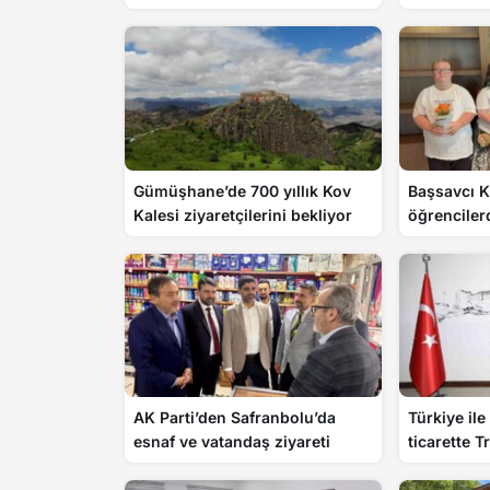
Gümüşhane’de 700 yıllık Kov
Başsavcı Kı
Kalesi ziyaretçilerini bekliyor
öğrenciler
veda
AK Parti’den Safranbolu’da
Türkiye ile
esnaf ve vatandaş ziyareti
ticarette 
önemi art