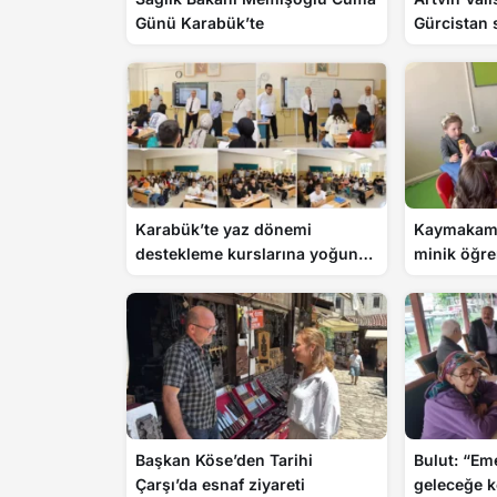
Günü Karabük’te
Gürcistan s
denetim
Karabük’te yaz dönemi
Kaymakam 
destekleme kurslarına yoğun
minik öğre
ilgi
Başkan Köse’den Tarihi
Bulut: “Em
Çarşı’da esnaf ziyareti
geleceğe 