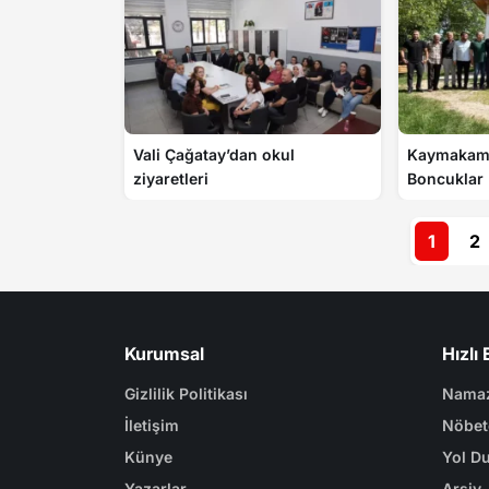
Vali Çağatay’dan okul
Kaymakam 
ziyaretleri
Boncuklar 
1
2
Kurumsal
Hızlı 
Gizlilik Politikası
Namaz
İletişim
Nöbet
Künye
Yol D
Yazarlar
Arşiv