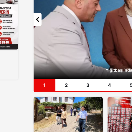
Sis denizi Gümüşhane’de do
1
2
3
4