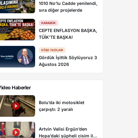
1010 No’lu Cadde yenilendi,
sıra diğer projelerde
KARABÜK
CEPTE ENFLASYON BAŞKA,
TÜİK’TE BAŞKA!
KÖŞE YAZILARI
Gördük İşittik Söylüyoruz 3
Ağustos 2026
ideo Haberler
Bolu’da iki motosiklet
çarpıştı: 2 yaralı
Artvin Valisi Ergün’den
Hopa’daki şüpheli cisim ile