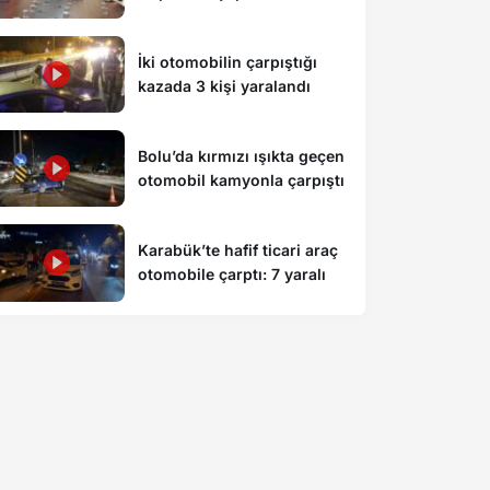
ilgili açıklama: “Endişe
edilecek bir durum yok, yol
İki otomobilin çarpıştığı
yeniden trafiğe açıldı”
kazada 3 kişi yaralandı
Bolu’da kırmızı ışıkta geçen
otomobil kamyonla çarpıştı
Karabük’te hafif ticari araç
otomobile çarptı: 7 yaralı