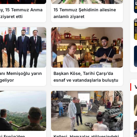
tay, 15 Temmuz Anma
15 Temmuz Şehidinin ailesine
ziyaret etti
anlamlı ziyaret
anı Memişoğlu yarın
Başkan Köse, Tarihi Çarşı’da
geliyor
esnaf ve vatandaşlarla buluştu
V
si Ergün’den
Kelleci, Hamzalar atölyesindeki