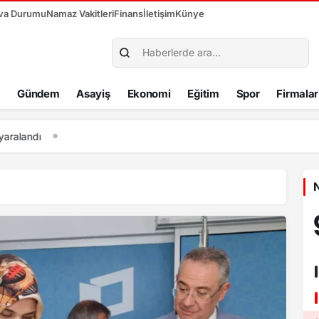
va Durumu
Namaz Vakitleri
Finans
İletişim
Künye
Gündem
Asayiş
Ekonomi
Eğitim
Spor
Firmalar
a geçen otomobil kamyonla çarpıştı
N