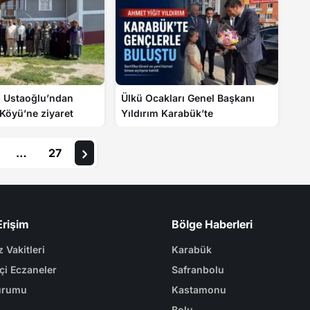
Ustaoğlu’ndan
Ülkü Ocakları Genel Başkanı
Köyü’ne ziyaret
Yıldırım Karabük’te
…
27
Erişim
Bölge Haberleri
 Vakitleri
Karabük
çi Eczaneler
Safranbolu
urumu
Kastamonu
Bolu