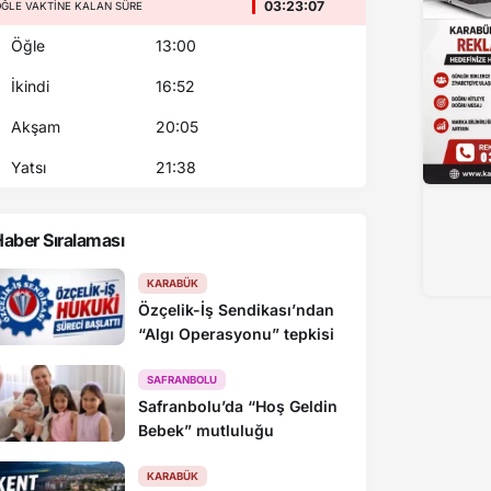
03:23:06
ĞLE VAKTINE KALAN SÜRE
Öğle
13:00
İkindi
16:52
Akşam
20:05
Yatsı
21:38
aber Sıralaması
Büyükelçiler doğal güzelliğiyle mest eden Horma 
KARABÜK
Özçelik-İş Sendikası’ndan
“Algı Operasyonu” tepkisi
SAFRANBOLU
Safranbolu’da “Hoş Geldin
Bebek” mutluluğu
KARABÜK