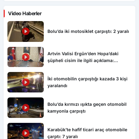
Video Haberler
Bolu’da iki motosiklet çarpıştı: 2 yaralı
Artvin Valisi Ergün’den Hopa’daki
şüpheli cisim ile ilgili açıklama:
“Endişe edilecek bir durum yok, yol
yeniden trafiğe açıldı”
İki otomobilin çarpıştığı kazada 3 kişi
yaralandı
Bolu’da kırmızı ışıkta geçen otomobil
kamyonla çarpıştı
Karabük’te hafif ticari araç otomobile
çarptı: 7 yaralı