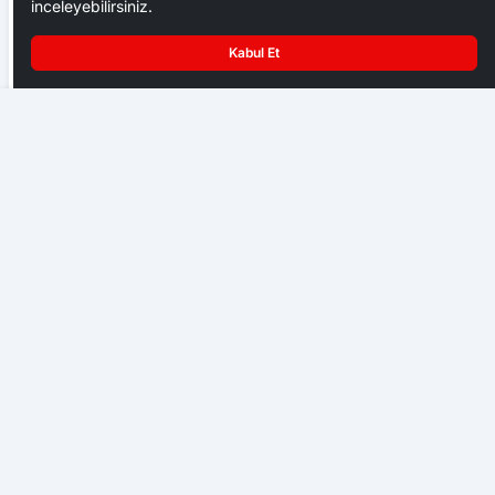
inceleyebilirsiniz.
Kabul Et
Bolu’da kırmızı ışıkta geçen otomobil kamyonla
Yenice’de debisi artan dere taştı, köy halkı tedirgin oldu
çarpıştı
GÜNDEM
Karabük’te hafif ticari araç otomobile çarptı: 7 yaralı
GÜNDEM