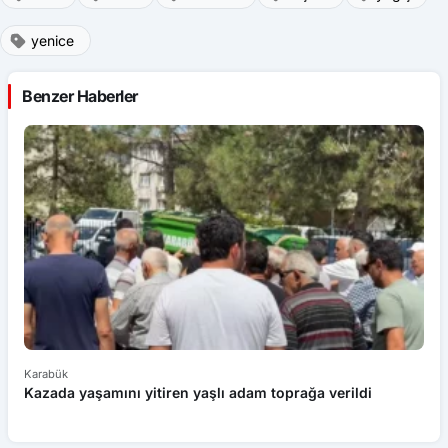
yenice
Benzer Haberler
Karabük
Ka
Kazada yaşamını yitiren yaşlı adam toprağa verildi
El