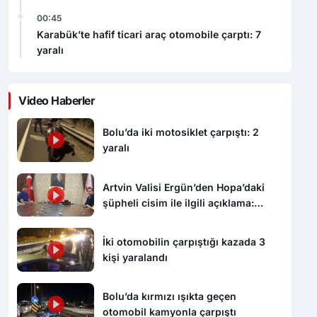
00:45
Karabük’te hafif ticari araç otomobile çarptı: 7
yaralı
Video Haberler
Bolu’da iki motosiklet çarpıştı: 2
yaralı
Artvin Valisi Ergün’den Hopa’daki
şüpheli cisim ile ilgili açıklama:
“Endişe edilecek bir durum yok, yol
yeniden trafiğe açıldı”
İki otomobilin çarpıştığı kazada 3
kişi yaralandı
Bolu’da kırmızı ışıkta geçen
otomobil kamyonla çarpıştı