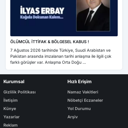
Kült
Kar
Pek
ÖLÜMCÜL İTTİFAK & BÖLGESEL KABUS !
7 Ağustos 2026 tarihinde Türkiye, Suudi Arabistan ve
Pakistan arasında imzalanan tarihi anlaşma ile ilgili çok
farklı görüşler var. Anlaşma Orta Doğu ...
Kurumsal
Hızlı Erişim
Gizlilik Politikası
Namaz Vakitleri
İletişim
Nöbetçi Eczaneler
Künye
Yol Durumu
Yazarlar
Arşiv
Reklam