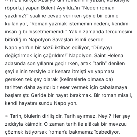
röportaj yapan Bülent Ayyıldız’ın “Neden roman
yazdınız?” sualine cevap verirken şöyle bir cümle
kullanıyor, “Roman yazmak istememin nedeni, kendimi
insan gibi hissetmememdi.” Yakın zamanda tercümesini
bitirdiğim Napolyon Savaşları isimli eserde,
Napolyon’un bir sözü iktibas ediliyor, “Dünyayı
değiştirmek için çağrıldım!” Napolyon, Saint Helena
adasında son yıllarını geçirirken, artık “tarih” denilen
şeyi elinin tersiyle bir kenara itmişti ve yapması
gereken tek şey olarak (kelimelerle olmasa da)
tarihten daha ayırıcı bir eser vermek için çabalamaya
başlamıştı: Geride bir hayat bırakmak. Bir roman misali,
kendi hayatını sundu Napolyon.
× Tarih, ölülerin dirilişidir. Tarih ayırmaz! Neyi? Her şey
zıddıyla kâimdir. O zaman tarih ile alâkalı bir mevzuu
çözmek istiyorsak ‘roman’a bakmamız îcabediyor.