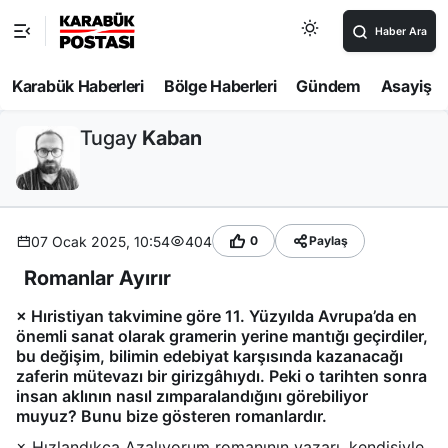
Haber Ara
Karabük Haberleri
Bölge Haberleri
Gündem
Asayiş
Tugay
Kaban
07 Ocak 2025, 10:54
404
0
Paylaş
Romanlar Ayırır
× Hıristiyan takvimine göre 11. Yüzyılda Avrupa’da en
önemli sanat olarak gramerin yerine mantığı geçirdiler,
bu değişim, bilimin edebiyat karşısında kazanacağı
zaferin mütevazı bir girizgâhıydı. Peki o tarihten sonra
insan aklının nasıl zımparalandığını görebiliyor
muyuz? Bunu bize gösteren romanlardır.
× Hızlandıkça Azalıyorum romanının yazarı, kendisiyle