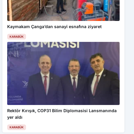
Kaymakam Çanga’dan sanayi esnafına ziyaret
KARABÜK
Rektör Kırışık, COP31 Bilim Diplomasisi Lansmanında
yer aldı
KARABÜK