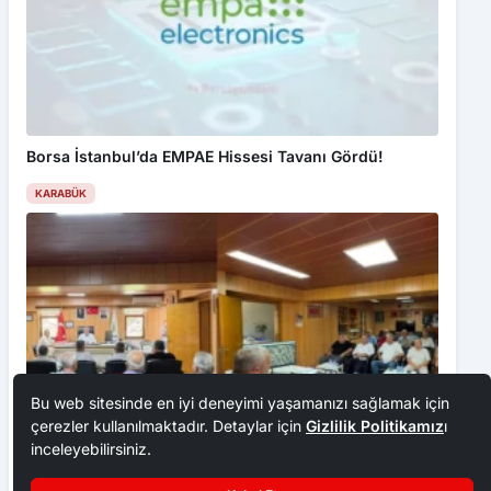
Borsa İstanbul’da EMPAE Hissesi Tavanı Gördü!
KARABÜK
Bu web sitesinde en iyi deneyimi yaşamanızı sağlamak için
çerezler kullanılmaktadır. Detaylar için
Gizlilik Politikamız
ı
inceleyebilirsiniz.
Kabul Et
Yenice Belediye Meclisi toplantısı yapıldı
Yapay zeka destekli yangın videosu Karabük’ü korkuttu