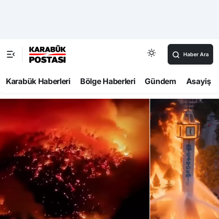
Haber Ara
Karabük Haberleri
Bölge Haberleri
Gündem
Asayiş
99
Haberler
Karabük
Yapay zeka destekli yangın videosu
Karabük’ü korkuttu