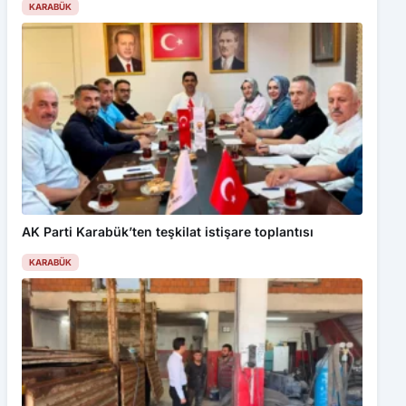
KARABÜK
AK Parti Karabük’ten teşkilat istişare toplantısı
KARABÜK