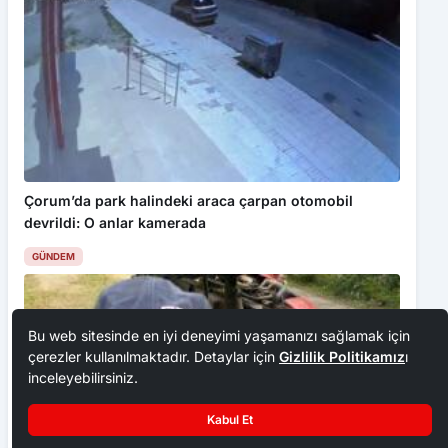
Çorum’da park halindeki araca çarpan otomobil
devrildi: O anlar kamerada
GÜNDEM
Bu web sitesinde en iyi deneyimi yaşamanızı sağlamak için
çerezler kullanılmaktadır. Detaylar için
Gizlilik Politikamız
ı
inceleyebilirsiniz.
Kabul Et