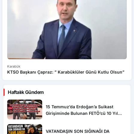
Karabük
Ka
KTSO Başkanı Çapraz: ” Karabüklüler Günü Kutlu Olsun”
Oğ
Haftalık Gündem
15 Temmuz’da Erdoğan’a Suikast
Girişiminde Bulunan FETÖ’cü 10 Yıl
Sonra Yakalandı!
VATANDAŞIN SON SIĞINAĞI DA