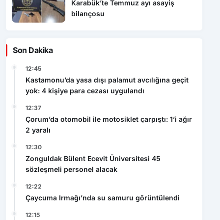
Karabük’te Temmuz ayı asayiş
bilançosu
Son Dakika
12:45
Kastamonu’da yasa dışı palamut avcılığına geçit
yok: 4 kişiye para cezası uygulandı
12:37
Çorum’da otomobil ile motosiklet çarpıştı: 1’i ağır
2 yaralı
12:30
Zonguldak Bülent Ecevit Üniversitesi 45
sözleşmeli personel alacak
12:22
Çaycuma Irmağı’nda su samuru görüntülendi
12:15