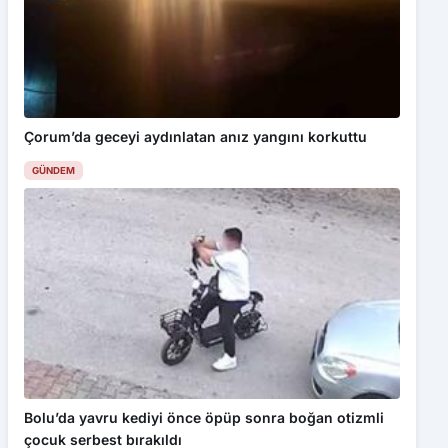
Çorum’da geceyi aydınlatan anız yangını korkuttu
GÜNDEM
Bu web sitesinde en iyi deneyimi yaşamanızı sağlamak için
çerezler kullanılmaktadır. Detaylar için
Gizlilik Politikamız
ı
inceleyebilirsiniz.
Bolu’da yavru kediyi önce öpüp sonra boğan otizmli
çocuk serbest bırakıldı