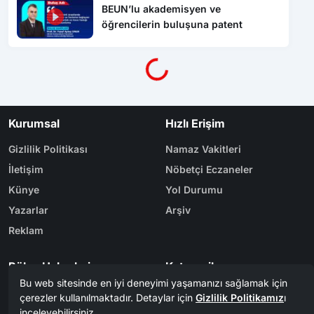
BEUN’lu akademisyen ve
öğrencilerin buluşuna patent
Yükleniyor...
Kurumsal
Hızlı Erişim
Gizlilik Politikası
Namaz Vakitleri
İletişim
Nöbetçi Eczaneler
Künye
Yol Durumu
Yazarlar
Arşiv
Reklam
Bölge Haberleri
Kategoriler
Karabük
Dünya
Safranbolu
Eğitim