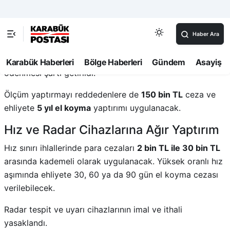
sürücülere
150 bin TL
ceza uygulanacak ve ehliyetleri
iptal edilecek. Ayrıca adli süreç başlatılacak.
Yeniden ehliyet alabilmek için en az 5 yıl bekleme süresi,
sağlık ve psikoteknik raporları ile tüm cezaların
ödenmesi şartı getirildi.
Ölçüm yaptırmayı reddedenlere de
150 bin TL
ceza ve
ehliyete
5 yıl el koyma
yaptırımı uygulanacak.
Hız ve Radar Cihazlarına Ağır Yaptırım
Hız sınırı ihlallerinde para cezaları
2 bin TL ile 30 bin TL
arasında kademeli olarak uygulanacak. Yüksek oranlı hız
aşımında ehliyete 30, 60 ya da 90 gün el koyma cezası
verilebilecek.
Radar tespit ve uyarı cihazlarının imal ve ithali
yasaklandı.