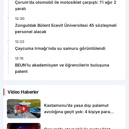
Çorum’da otomobil ile motosiklet çarpıştı: 1’i ağır 2
yaralı
12:30
Zonguldak Bülent Ecevit Üniversitesi 45 sözleşmeli
personel alacak
12:22
Çaycuma Irmağı’nda su samuru görüntülendi
12:15
BEUN’lu akademisyen ve öğrencilerin buluşuna
patent
Video Haberler
Kastamonu’da yasa dışı palamut
avcılığına geçit yok: 4 kişiye para
cezası uygulandı