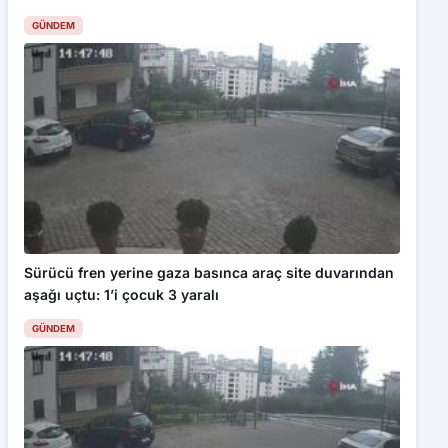
Kabul Et
GÜNDEM
Trafik Kanunu’nda Yeni Dönem: Cezalar Katlandı, Men ve
İptaller Arttı
Sürücü fren yerine gaza basınca araç site duvarından
aşağı uçtu: 1’i çocuk 3 yaralı
GÜNDEM