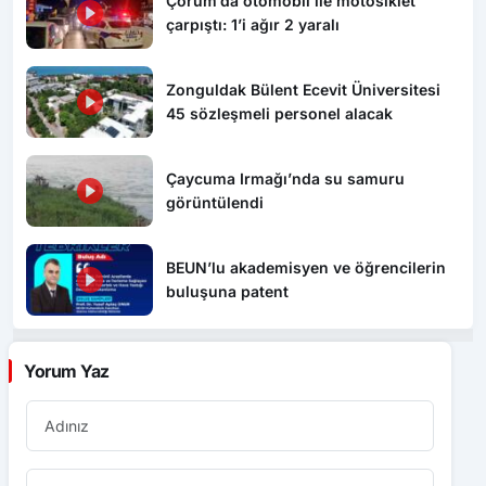
Çorum’da otomobil ile motosiklet
çarpıştı: 1’i ağır 2 yaralı
Zonguldak Bülent Ecevit Üniversitesi
45 sözleşmeli personel alacak
Çaycuma Irmağı’nda su samuru
görüntülendi
BEUN’lu akademisyen ve öğrencilerin
buluşuna patent
Yorum Yaz