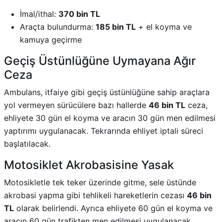
İmal/ithal:
370 bin TL
Araçta bulundurma:
185 bin TL
+ el koyma ve
kamuya geçirme
Geçiş Üstünlüğüne Uymayana Ağır
Ceza
Ambulans, itfaiye gibi geçiş üstünlüğüne sahip araçlara
yol vermeyen sürücülere bazı hallerde
46 bin TL
ceza,
ehliyete 30 gün el koyma ve aracın 30 gün men edilmesi
yaptırımı uygulanacak. Tekrarında ehliyet iptali süreci
başlatılacak.
Motosiklet Akrobasisine Yasak
Motosikletle tek teker üzerinde gitme, sele üstünde
akrobasi yapma gibi tehlikeli hareketlerin cezası
46 bin
TL
olarak belirlendi. Ayrıca ehliyete 60 gün el koyma ve
aracın 60 gün trafikten men edilmesi uygulanacak.