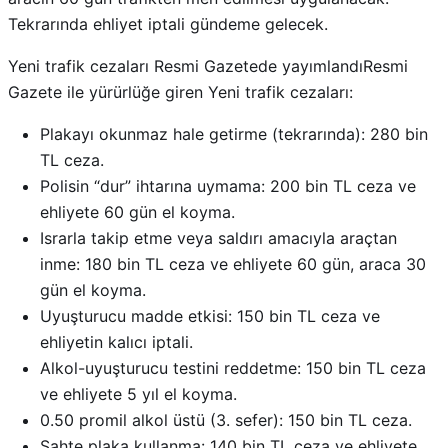
Tekrarında ehliyet iptali gündeme gelecek.
Yeni trafik cezaları Resmi Gazetede yayımlandıResmi
Gazete ile yürürlüğe giren Yeni trafik cezaları:
Plakayı okunmaz hale getirme (tekrarında): 280 bin
TL ceza.
Polisin “dur” ihtarına uymama: 200 bin TL ceza ve
ehliyete 60 gün el koyma.
Israrla takip etme veya saldırı amacıyla araçtan
inme: 180 bin TL ceza ve ehliyete 60 gün, araca 30
gün el koyma.
Uyuşturucu madde etkisi: 150 bin TL ceza ve
ehliyetin kalıcı iptali.
Alkol-uyuşturucu testini reddetme: 150 bin TL ceza
ve ehliyete 5 yıl el koyma.
0.50 promil alkol üstü (3. sefer): 150 bin TL ceza.
Sahte plaka kullanma: 140 bin TL ceza ve ehliyete