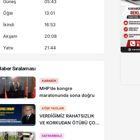
Güneş
05:43
Öğle
13:01
İkindi
16:53
Akşam
20:08
Yatsı
21:44
aber Sıralaması
Trafik polisinin dikkati dolandırıcılık girişimin
KARABÜK
MHP’de kongre
maratonunda sona doğru
KÖŞE YAZILARI
VERDİĞİMİZ RAHATSIZLIK
VE KORKUDAN ÖTÜRÜ ÇOK
KEYİFLİYİZ !
SAFRANBOLU