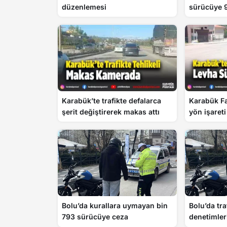
düzenlemesi
sürücüye 9
Karabük’te trafikte defalarca
Karabük Fa
şerit değiştirerek makas attı
yön işareti
Bolu’da kurallara uymayan bin
Bolu’da tra
793 sürücüye ceza
denetimleri