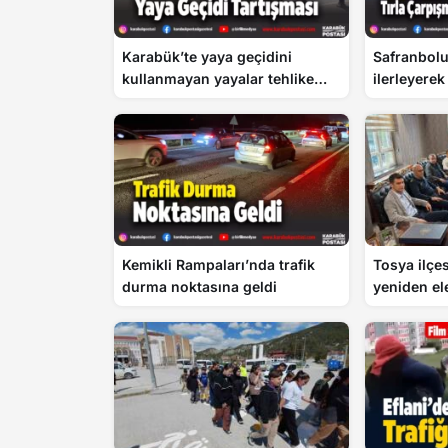
Karabük’te yaya geçidini
Safranbolu
kullanmayan yayalar tehlike
ilerleyerek
oluşturuyor
düşürdü
Kemikli Rampaları’nda trafik
Tosya ilçes
durma noktasına geldi
yeniden ele