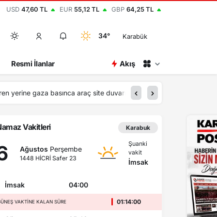
USD
47,60 TL
EUR
55,12 TL
GBP
64,25 TL
34°
Karabük
Resmi İlanlar
Akış
20:30
Kadın sürücü fren yer
amaz Vakitleri
Karabuk
Şuanki
6
Ağustos
Perşembe
vakit
1448 HİCRİ Safer 23
İmsak
İmsak
04:00
01:13:59
ÜNEŞ VAKTINE KALAN SÜRE