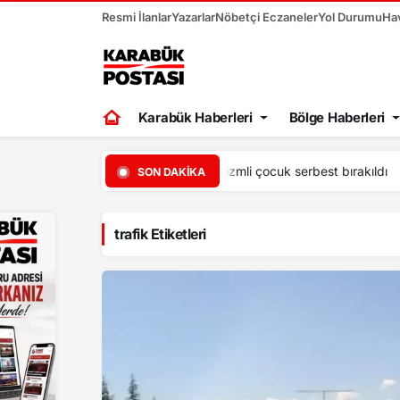
Resmi İlanlar
Yazarlar
Nöbetçi Eczaneler
Yol Durumu
Ha
Karabük Haberleri
Bölge Haberleri
20:37
Sürücü fren yerine ga
SON DAKIKA
trafik Etiketleri