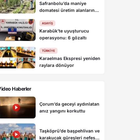
Safranbolu’da maniye
domatesi üretim alanlarında
denetim yapıldı
ASAYIŞ
Karabük’te uyuşturucu
operasyonu: 6 gözaltı
TÜRKIYE
Karaelmas Ekspresi yeniden
raylara dönüyor
ideo Haberler
Çorum’da geceyi aydınlatan
anız yangını korkuttu
Taşköprü’de başpehlivan ve
karakucak güreşleri nefes