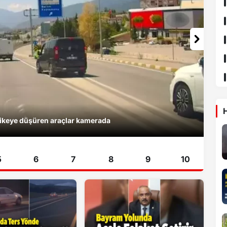
H
destekli trafik denetimleri artırıldı
5
6
7
8
9
10