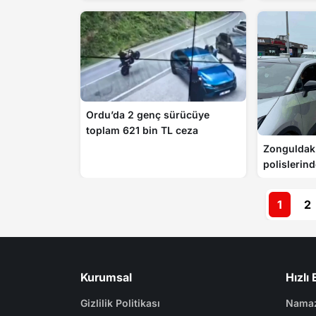
Ordu’da 2 genç sürücüye
toplam 621 bin TL ceza
Zonguldak’
polislerin
1
2
Kurumsal
Hızlı 
Gizlilik Politikası
Namaz