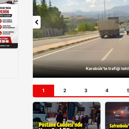
Karadeniz Ereğli’de dron 
1
2
3
4