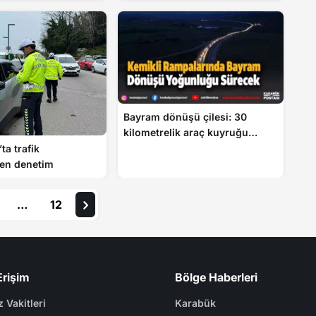
Bayram dönüşü çilesi: 30
kilometrelik araç kuyruğu
havadan görüntülendi
ta trafik
den denetim
…
12
Erişim
Bölge Haberleri
 Vakitleri
Karabük