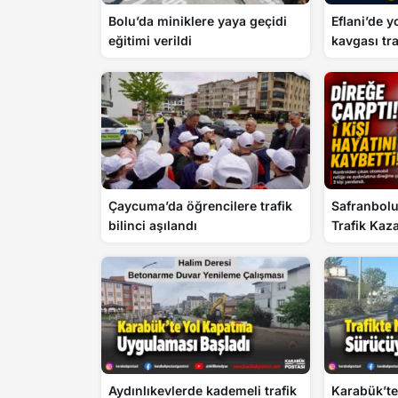
Bolu’da miniklere yaya geçidi
Eflani’de y
eğitimi verildi
kavgası tr
Çaycuma’da öğrencilere trafik
Safranbol
bilinci aşılandı
Trafik Kaza
Aydınlıkevlerde kademeli trafik
Karabük’te