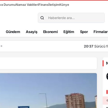
va Durumu
Namaz Vakitleri
Finans
İletişim
Künye
Gündem
Asayiş
Ekonomi
Eğitim
Spor
Firmalar
za basınca araç site duvarından aşağı uçtu: 1’i çocuk 3 yaralı
N
G