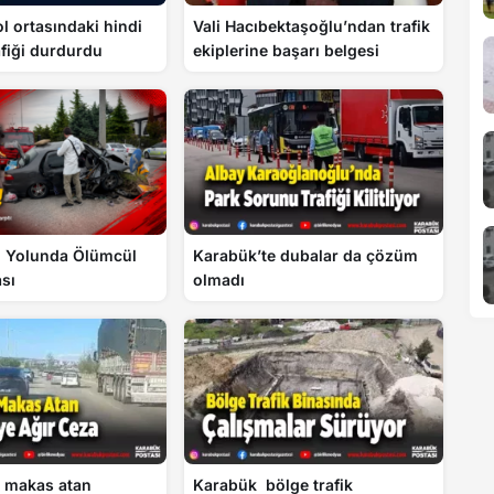
ol ortasındaki hindi
Vali Hacıbektaşoğlu’ndan trafik
afiği durdurdu
ekiplerine başarı belgesi
Karabük’te dubalar da çözüm
u Yolunda Ölümcül
olmadı
sı
 makas atan
Karabük bölge trafik