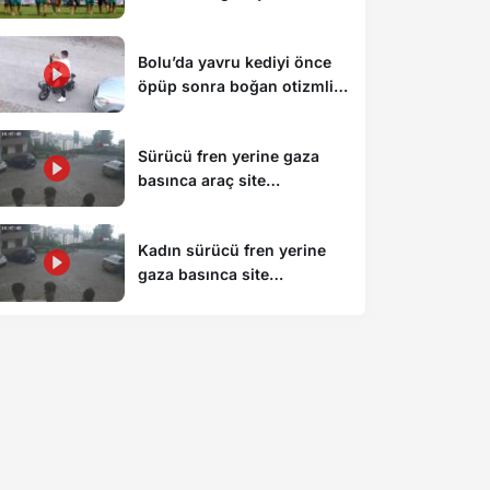
kesti
Bolu’da yavru kediyi önce
öpüp sonra boğan otizmli
çocuk serbest bırakıldı
Sürücü fren yerine gaza
basınca araç site
duvarından aşağı uçtu: 1’i
çocuk 3 yaralı
Kadın sürücü fren yerine
gaza basınca site
duvarından aşağıya böyle
uçtu: 1’i çocuk 3 yaralı