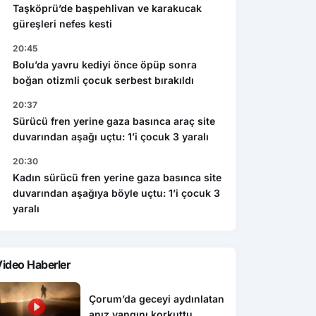
Taşköprü’de başpehlivan ve karakucak
güreşleri nefes kesti
20:45
Bolu’da yavru kediyi önce öpüp sonra
boğan otizmli çocuk serbest bırakıldı
20:37
Sürücü fren yerine gaza basınca araç site
duvarından aşağı uçtu: 1’i çocuk 3 yaralı
20:30
Kadın sürücü fren yerine gaza basınca site
duvarından aşağıya böyle uçtu: 1’i çocuk 3
yaralı
ideo Haberler
Çorum’da geceyi aydınlatan
anız yangını korkuttu