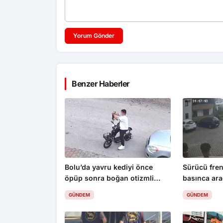
Yorum Gönder
Benzer Haberler
Bolu’da yavru kediyi önce
Sürücü fren
öpüp sonra boğan otizmli
basınca ara
çocuk serbest bırakıldı
aşağı uçtu: 
GÜNDEM
GÜNDEM