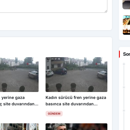
So
 yerine gaza
Kadın sürücü fren yerine gaza
ç site duvarından
basınca site duvarından
1’i çocuk 3 yaralı
aşağıya böyle uçtu: 1’i çocuk 3
GÜNDEM
yaralı