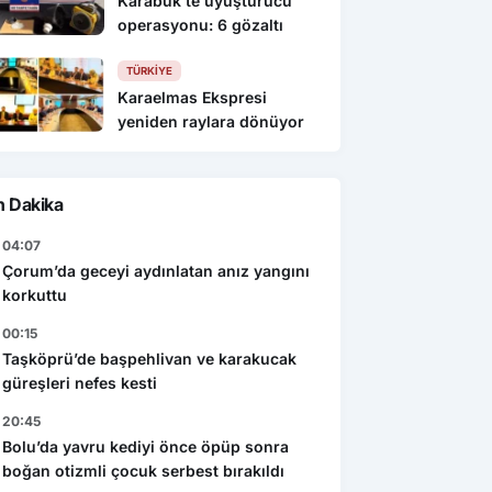
Karabük’te uyuşturucu
operasyonu: 6 gözaltı
TÜRKIYE
Karaelmas Ekspresi
yeniden raylara dönüyor
n Dakika
04:07
Çorum’da geceyi aydınlatan anız yangını
korkuttu
00:15
Taşköprü’de başpehlivan ve karakucak
güreşleri nefes kesti
20:45
Bolu’da yavru kediyi önce öpüp sonra
boğan otizmli çocuk serbest bırakıldı