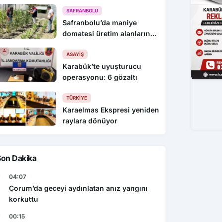
KEYİFLİYİZ !
SAFRANBOLU
Safranbolu’da maniye
domatesi üretim alanlarında
denetim yapıldı
ASAYIŞ
Karabük’te uyuşturucu
operasyonu: 6 gözaltı
TÜRKIYE
Karaelmas Ekspresi yeniden
raylara dönüyor
Son Dakika
04:07
Çorum’da geceyi aydınlatan anız yangını
korkuttu
00:15