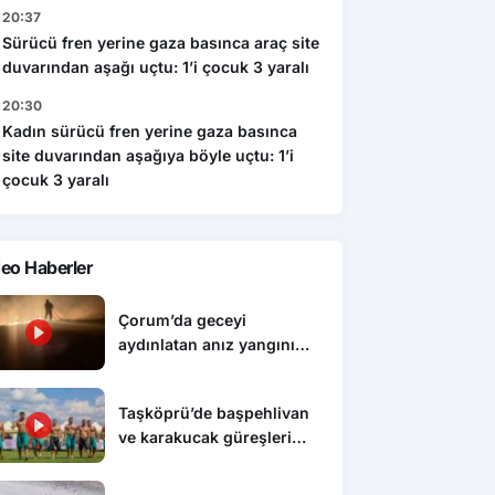
20:37
Sürücü fren yerine gaza basınca araç site
duvarından aşağı uçtu: 1’i çocuk 3 yaralı
20:30
Kadın sürücü fren yerine gaza basınca
site duvarından aşağıya böyle uçtu: 1’i
çocuk 3 yaralı
eo Haberler
Çorum’da geceyi
aydınlatan anız yangını
korkuttu
Taşköprü’de başpehlivan
ve karakucak güreşleri
nefes kesti