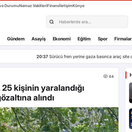
va Durumu
Namaz Vakitleri
Finans
İletişim
Künye
Gündem
Asayiş
Ekonomi
Eğitim
Spor
Firmalar
za basınca araç site duvarından aşağı uçtu: 1’i çocuk 3 yaralı
64
, 25 kişinin yaralandığı
zaltına alındı