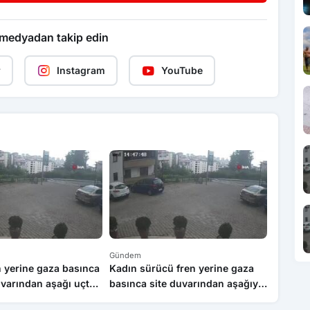
 medyadan takip edin
r
Instagram
YouTube
Gündem
Gündem
 yerine gaza basınca
Kadın sürücü fren yerine gaza
Bolu’da
uvarından aşağı uçtu:
basınca site duvarından aşağıya
cezasıy
yaralı
böyle uçtu: 1’i çocuk 3 yaralı