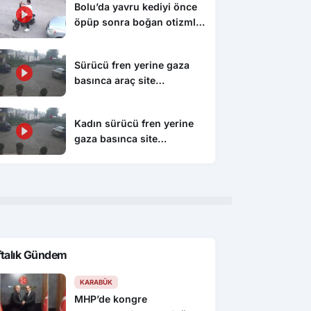
Bolu’da yavru kediyi önce
öpüp sonra boğan otizmli
çocuk serbest bırakıldı
Sürücü fren yerine gaza
basınca araç site
duvarından aşağı uçtu: 1’i
çocuk 3 yaralı
Kadın sürücü fren yerine
gaza basınca site
duvarından aşağıya böyle
uçtu: 1’i çocuk 3 yaralı
ftalık Gündem
KARABÜK
MHP’de kongre