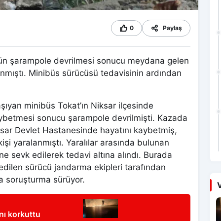
0
Paylaş
büsün şarampole devrilmesi sonucu meydana gelen
anmıştı. Minibüs sürücüsü tedavisinin ardından
taşıyan minibüs Tokat’ın Niksar ilçesinde
aybetmesi sonucu şarampole devrilmişti. Kazada
iksar Devlet Hastanesinde hayatını kaybetmiş,
işi yaralanmıştı. Yaralılar arasında bulunan
e sevk edilerek tedavi altına alındı. Burada
dilen sürücü jandarma ekipleri tarafından
rma soruşturma sürüyor.
V
nı korkuttu