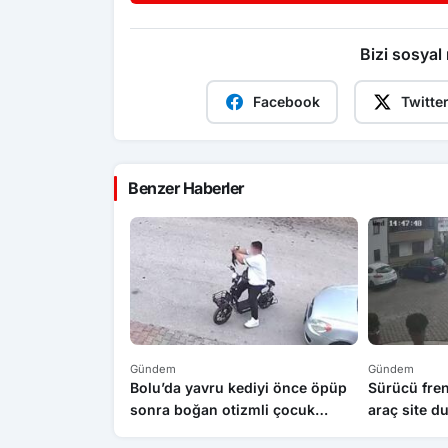
Bizi sosyal
Facebook
Twitte
Benzer Haberler
Gündem
Gündem
Bolu’da yavru kediyi önce öpüp
Sürücü fren
sonra boğan otizmli çocuk
araç site d
serbest bırakıldı
1’i çocuk 3 