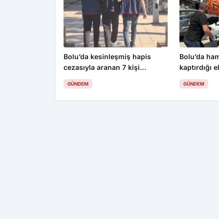
Bolu’da kesinleşmiş hapis
Bolu’da ha
cezasıyla aranan 7 kişi
kaptırdığı e
yakalandı
İşçiler fena
GÜNDEM
GÜNDEM