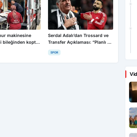
mur makinesine
Serdal Adalı’dan Trossard ve
li bileğinden koptu:
Transfer Açıklaması: “Planlı Bir
lık geçirdi
Şekilde İlerliyoruz”
SPOR
Vid