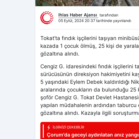
Ihlas Haber Ajansı
tarafından
05 Eylül, 2024 20:37 tarihinde yayınlandı
Tokat’ta fındık işçilerini taşıyan mini
kazada 1 çocuk ölmüş, 25 kişi de yaral
gözaltına alındı.
Cengiz G. idaresindeki fındık işçilerini 
sürücüsünün direksiyon hakimiyetini k
5 yaşındaki Eylem Debek kaldırıldığı N
aralarında çocukların da bulunduğu 25 k
şoför Cengiz G. Tokat Devlet Hastanesin
yapılan müdahalenin ardından taburcu e
gözaltına alındı. Kazayla ilgili soruştu
İLGINIZI ÇEKEBILIR
Çorum’da geceyi aydınlatan anız yangı