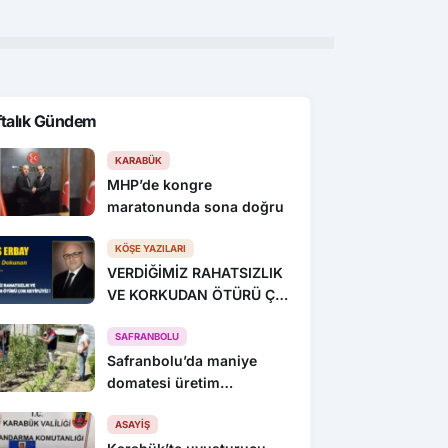
ftalık Gündem
KARABÜK
MHP’de kongre
maratonunda sona doğru
KÖŞE YAZILARI
VERDİĞİMİZ RAHATSIZLIK
VE KORKUDAN ÖTÜRÜ ÇOK
KEYİFLİYİZ !
SAFRANBOLU
Safranbolu’da maniye
domatesi üretim
alanlarında denetim yapıldı
ASAYIŞ