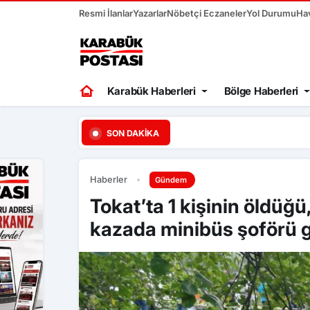
Resmi İlanlar
Yazarlar
Nöbetçi Eczaneler
Yol Durumu
Ha
Karabük Haberleri
Bölge Haberleri
20:37
Sürücü fren yerine ga
SON DAKIKA
Haberler
Gündem
Tokat’ta 1 kişinin öldüğü
kazada minibüs şoförü gö