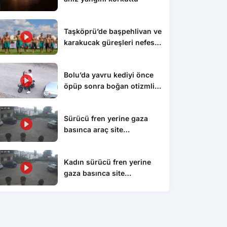
Taşköprü’de başpehlivan ve
karakucak güreşleri nefes
kesti
Bolu’da yavru kediyi önce
öpüp sonra boğan otizmli
çocuk serbest bırakıldı
Sürücü fren yerine gaza
basınca araç site
duvarından aşağı uçtu: 1’i
çocuk 3 yaralı
Kadın sürücü fren yerine
gaza basınca site
duvarından aşağıya böyle
Gündem
Spo
uçtu: 1’i çocuk 3 yaralı
 kesinleşmiş hapis
Bolu’da hamur makinesine
Ser
la aranan 7 kişi yakalandı
kaptırdığı eli bileğinden koptu:
Tra
İşçiler fenalık geçirdi
Şek