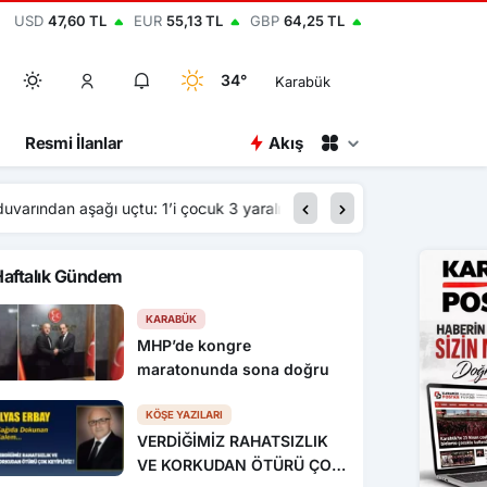
USD
47,60 TL
EUR
55,13 TL
GBP
64,25 TL
34°
Karabük
Resmi İlanlar
Akış
20:30
Kadın sürücü fren yer
Haftalık Gündem
KARABÜK
MHP’de kongre
maratonunda sona doğru
KÖŞE YAZILARI
VERDİĞİMİZ RAHATSIZLIK
VE KORKUDAN ÖTÜRÜ ÇOK