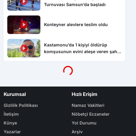
Turnuvası Samsun’da başladı
Konteyner alevlere teslim oldu
Kastamonu’da 1 kişiyi öldürüp
komşusunun evini ateşe veren şahıs
tutuklandı
Yükleniyor...
Kurumsal
Hızlı Erişim
Gizlilik Politikası
Namaz Vakitleri
İletişim
Nöbetçi Eczaneler
Künye
Yol Durumu
Yazarlar
Arşiv