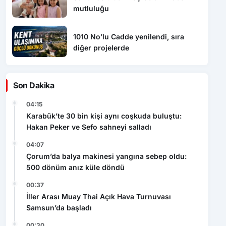
mutluluğu
1010 No’lu Cadde yenilendi, sıra
diğer projelerde
Son Dakika
04:15
Karabük’te 30 bin kişi aynı coşkuda buluştu:
Hakan Peker ve Sefo sahneyi salladı
04:07
Çorum’da balya makinesi yangına sebep oldu:
500 dönüm anız küle döndü
00:37
İller Arası Muay Thai Açık Hava Turnuvası
Samsun’da başladı
00:30