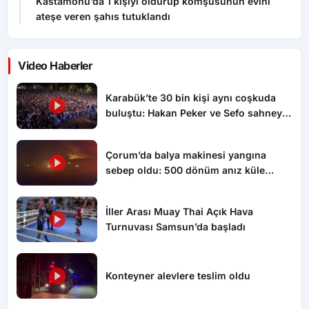
Kastamonu’da 1 kişiyi öldürüp komşusunun evini
ateşe veren şahıs tutuklandı
Video Haberler
Karabük’te 30 bin kişi aynı coşkuda
buluştu: Hakan Peker ve Sefo sahneyi
salladı
Çorum’da balya makinesi yangına
sebep oldu: 500 dönüm anız küle
döndü
İller Arası Muay Thai Açık Hava
Turnuvası Samsun’da başladı
Konteyner alevlere teslim oldu