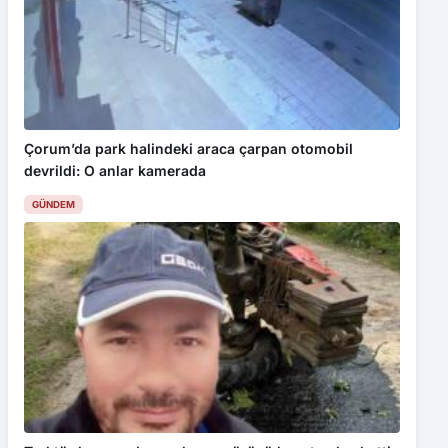
Bu web sitesinde en iyi deneyimi yaşamanızı sağlamak için
çerezler kullanılmaktadır. Detaylar için
Gizlilik Politikamız
ı
inceleyebilirsiniz.
Kabul Et
Çorum’da park halindeki araca çarpan otomobil
SGK’dan Kayıt Dışı İstihdam Uyarısı
devrildi: O anlar kamerada
GÜNDEM