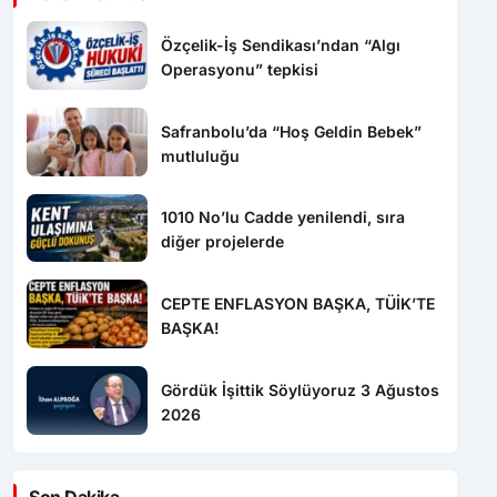
Özçelik-İş Sendikası’ndan “Algı
Operasyonu” tepkisi
Safranbolu’da “Hoş Geldin Bebek”
mutluluğu
1010 No’lu Cadde yenilendi, sıra
diğer projelerde
CEPTE ENFLASYON BAŞKA, TÜİK’TE
BAŞKA!
Gördük İşittik Söylüyoruz 3 Ağustos
2026
Son Dakika