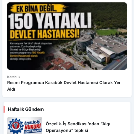
Karabük
Sa
Resmi Programda Karabük Devlet Hastanesi Olarak Yer
To
Aldı
K
Haftalık Gündem
Özçelik-İş Sendikası’ndan “Algı
Operasyonu” tepkisi