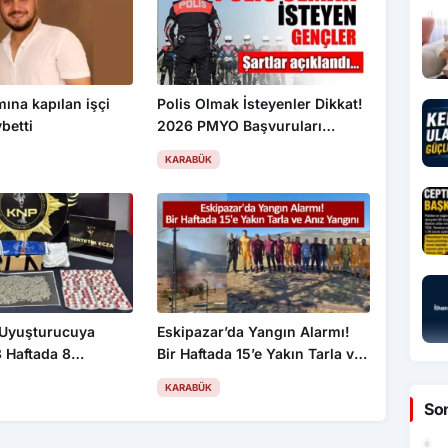
mına kapılan işçi
Polis Olmak İsteyenler Dikkat!
betti
2026 PMYO Başvuruları
Başladı: 3 Bin 250 Öğrenci
KARABÜK
Alınacak
 Uyuşturucuya
Eskipazar’da Yangın Alarmı!
3 Haftada 8
Bir Haftada 15’e Yakın Tarla ve
 2 Tutuklama, 4
Anız Yangını
KARABÜK
andı
So