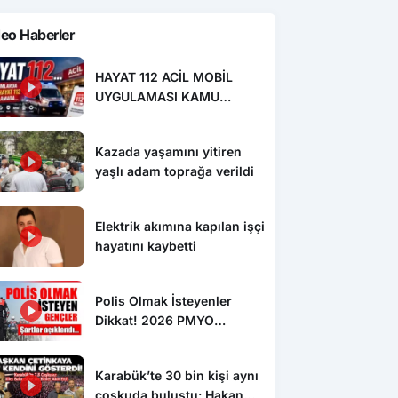
eo Haberler
HAYAT 112 ACİL MOBİL
UYGULAMASI KAMU
SPOTU YAYINDA
Kazada yaşamını yitiren
yaşlı adam toprağa verildi
Elektrik akımına kapılan işçi
hayatını kaybetti
Polis Olmak İsteyenler
Dikkat! 2026 PMYO
Başvuruları Başladı: 3 Bin
250 Öğrenci Alınacak
Karabük’te 30 bin kişi aynı
coşkuda buluştu: Hakan