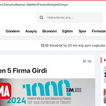
va Durumu
Namaz Vakitleri
Finans
İletişim
Künye
Gündem
Asayiş
Ekonomi
Eğitim
Spor
Firmalar
i aynı coşkuda buluştu: Hakan Peker ve Sefo sahneyi salladı
115
n 5 Firma Girdi