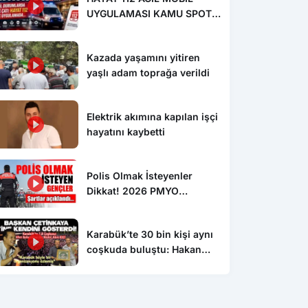
UYGULAMASI KAMU SPOTU
YAYINDA
Kazada yaşamını yitiren
yaşlı adam toprağa verildi
Elektrik akımına kapılan işçi
hayatını kaybetti
Polis Olmak İsteyenler
Dikkat! 2026 PMYO
Başvuruları Başladı: 3 Bin
250 Öğrenci Alınacak
Karabük’te 30 bin kişi aynı
coşkuda buluştu: Hakan
Peker ve Sefo sahneyi
salladı