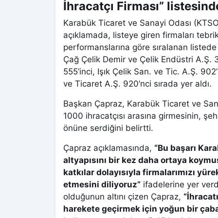
İhracatçı Firması” listesinde
Karabük Ticaret ve Sanayi Odası (KTSO) 
açıklamada, listeye giren firmaları tebri
performanslarına göre sıralanan listede
Çağ Çelik Demir ve Çelik Endüstri A.Ş. 3
555’inci, Işık Çelik San. ve Tic. A.Ş. 
ve Ticaret A.Ş. 920’nci sırada yer aldı.
Başkan Çapraz, Karabük Ticaret ve Sana
1000 ihracatçısı arasına girmesinin, şeh
önüne serdiğini belirtti.
Çapraz açıklamasında,
“Bu başarı Kara
altyapısını bir kez daha ortaya koymu
katkılar dolayısıyla firmalarımızı yür
etmesini diliyoruz”
ifadelerine yer verd
olduğunun altını çizen Çapraz,
“İhracat
harekete geçirmek için yoğun bir çab