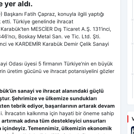
 yer aldı.
Başkanı Fatih Çapraz, konuyla ilgili yaptığı
k etti. Türkiye genelinde ihracat
 Karabük’ten MESCİER Dış Ticaret A.Ş. 131’inci,
46’ncı, Boskay Metal San. ve Tic. Ltd. Şti.
902’nci ve KARDEMİR Karabük Demir Çelik Sanayi
yi Odası üyesi 5 firmanın Türkiye’nin en büyük
rin üretim gücünü ve ihracat potansiyelini gözler
bük’ün sanayi ve ihracat alanındaki güçlü
ştur. Şehrimize ve ülkemize sundukları
ekten tebrik ediyor, başarılarının artarak devam
i. İhracatın kalkınma için hayati bir öneme sahip
V
ı artırmak adına tüm destekleyici unsurları
a içindeyiz. Temennimiz, ülkemizin ekonomik