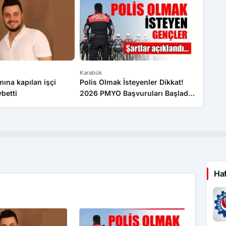
Karabük
Karabük
mına kapılan işçi
Polis Olmak İsteyenler Dikkat!
Karabük
ybetti
2026 PMYO Başvuruları Başladı:
coşkud
3 Bin 250 Öğrenci Alınacak
ve Sefo
Ha