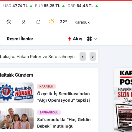
USD
47,74 TL
EUR
55,25 TL
GBP
64,48 TL
32°
Karabük
Resmi İlanlar
Akış
13:01
Karabük’te Uyuşturucu
Haftalık Gündem
KARABÜK
Özçelik-İş Sendikası’ndan
“Algı Operasyonu” tepkisi
SAFRANBOLU
Safranbolu’da “Hoş Geldin
Bebek” mutluluğu