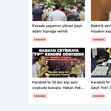
Kazada yaşamını yitiren yaşlı
Elektrik akı
adam toprağa verildi
hayatını kay
KARABÜK
KARABÜK
Karabük’te 30 bin kişi aynı
Karabük’te
coşkuda buluştu: Hakan Peker
Geçit Yok! 
ve Sefo sahneyi salladı
Operasyon:
KARABÜK
KARABÜK
Firari Yakal