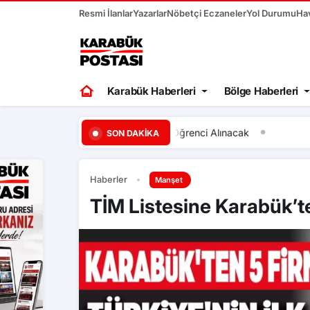
Resmi İlanlar
Yazarlar
Nöbetçi Eczaneler
Yol Durumu
Ha
Karabük Haberleri
Bölge Haberleri
k
13:12
Karabük’te 30 bin kiş
SON DAKIKA
Haberler
Manşet
TİM Listesine Karabük’te