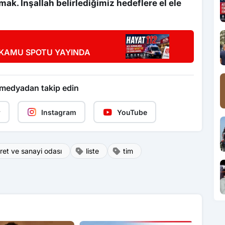
ak. İnşallah belirlediğimiz hedeflere el ele
 KAMU SPOTU YAYINDA
 medyadan takip edin
r
Instagram
YouTube
ret ve sanayi odası
liste
tim