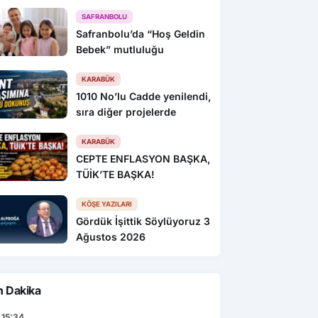
SAFRANBOLU
Safranbolu’da “Hoş Geldin
Bebek” mutluluğu
KARABÜK
1010 No’lu Cadde yenilendi,
sıra diğer projelerde
KARABÜK
CEPTE ENFLASYON BAŞKA,
TÜİK’TE BAŞKA!
KÖŞE YAZILARI
Gördük İşittik Söylüyoruz 3
Ağustos 2026
n Dakika
15:34