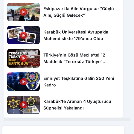
Eskipazar’da Aile Vurgusu: “Güçlü
Aile, Güçlü Gelecek”
Karabük Üniversitesi Avrupa’da
Mühendislikte 179’uncu Oldu
Türkiye’nin Gözü Meclis’te! 12
Maddelik “Terörsüz Türkiye”
Yasasında Kritik Gün: İşte Tüm
Detaylar
Emniyet Teşkilatına 6 Bin 250 Yeni
Kadro
Karabük’te Aranan 4 Uyuşturucu
Şüphelisi Yakalandı