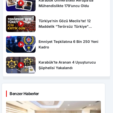
Karabük Üniversitesi Avrupa’da
Mühendislikte 179’uncu Oldu
Türkiye’nin Gözü Meclis’te! 12
Maddelik “Terörsüz Türkiye”
Yasasında Kritik Gün: İşte Tüm
Detaylar
Emniyet Teşkilatına 6 Bin 250 Yeni
Kadro
Karabük’te Aranan 4 Uyuşturucu
Şüphelisi Yakalandı
Benzer Haberler