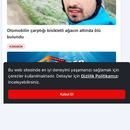
Otomobilin çarptığı bisikletli ağacın altında ölü
bulundu
KARABÜK
Bu web sitesinde en iyi deneyimi yaşamanızı sağlamak için
çerezler kullanılmaktadır. Detaylar için
Gizlilik Politikamız
ı
inceleyebilirsiniz.
Kabul Et
Serhat Demir Çelik’te Toplu İş Sözleşmesi imzalandı
Karabük’ten Mavi Vatan’a büyük çıkış! SARATECH
finalde, hedef şampiyonluk