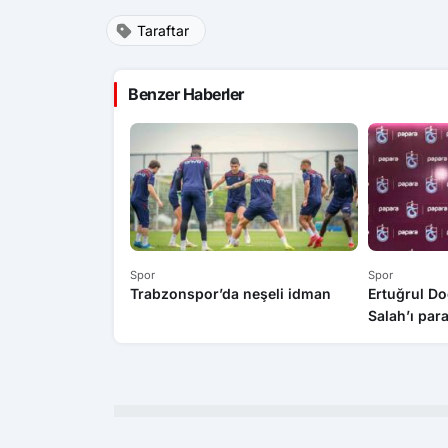
Taraftar
Benzer Haberler
Spor
Spor
Trabzonspor’da neşeli idman
Ertuğrul D
Salah’ı par
edemezsini