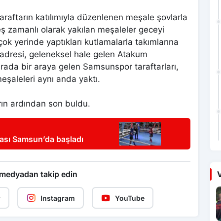
raftarın katılımıyla düzenlenen meşale şovlarla
eş zamanlı olarak yakılan meşaleler geceyi
rçok yerinde yaptıkları kutlamalarla takımlarına
a adresi, geleneksel hale gelen Atakum
urada bir araya gelen Samsunspor taraftarları,
eşaleleri aynı anda yaktı.
ların ardından son buldu.
vası Samsun’da başladı
V
 medyadan takip edin
r
Instagram
YouTube