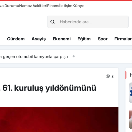
va Durumu
Namaz Vakitleri
Finans
İletişim
Künye
Gündem
Asayiş
Ekonomi
Eğitim
Spor
Firmalar
a geçen otomobil kamyonla çarpıştı
8
, 61. kuruluş yıldönümünü