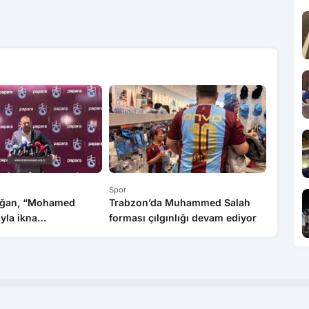
Spor
Spor
oğan, “Mohamed
Trabzon’da Muhammed Salah
Taşköpr
ayla ikna
forması çılgınlığı devam ediyor
karakuc
z”