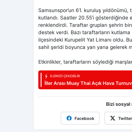
Samsunspor’un 61. kuruluş yıldönümü, ta
kutlandı. Saatler 20.55’i gösterdiğinde 
renklendirdi. Taraftar grupları şehrin bi
destek verdi. Bazı taraftarların kutlam
ilçesindeki Kurupelit Yat Limanı oldu. B
sahil şeridi boyunca yan yana gelerek m
Etkinlikler, taraftarların söylediği marş
İLGINIZI ÇEKEBILIR
İller Arası Muay Thai Açık Hava Turnu
Bizi sosyal
Facebook
Twitte