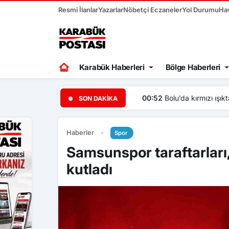
Resmi İlanlar
Yazarlar
Nöbetçi Eczaneler
Yol Durumu
Ha
Karabük Haberleri
Bölge Haberleri
00:52
Bolu’da kırmızı ışıkt
SON DAKIKA
Haberler
Spor
Samsunspor taraftarları
kutladı