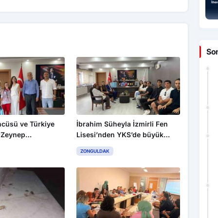
So
cüsü ve Türkiye
İbrahim Süheyla İzmirli Fen
 Zeynep
Lisesi’nden YKS’de büyük
lçe Millî Eğitim
başarı
ZONGULDAK
e ziyaret