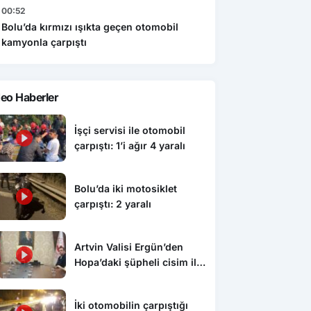
00:52
Bolu’da kırmızı ışıkta geçen otomobil
kamyonla çarpıştı
eo Haberler
İşçi servisi ile otomobil
çarpıştı: 1’i ağır 4 yaralı
Bolu’da iki motosiklet
çarpıştı: 2 yaralı
Artvin Valisi Ergün’den
Hopa’daki şüpheli cisim ile
ilgili açıklama: “Endişe
edilecek bir durum yok, yol
İki otomobilin çarpıştığı
yeniden trafiğe açıldı”