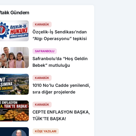
ftalık Gündem
KARABÜK
Özçelik-İş Sendikası’ndan
“Algı Operasyonu” tepkisi
SAFRANBOLU
Safranbolu’da “Hoş Geldin
Bebek” mutluluğu
KARABÜK
1010 No’lu Cadde yenilendi,
sıra diğer projelerde
KARABÜK
CEPTE ENFLASYON BAŞKA,
TÜİK’TE BAŞKA!
KÖŞE YAZILARI