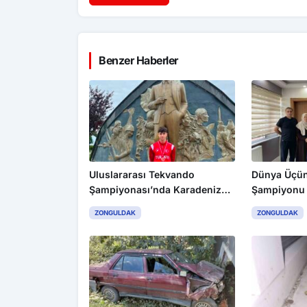
Benzer Haberler
Uluslararası Tekvando
Dünya Üçün
Şampiyonası’nda Karadeniz
Şampiyonu
Ereğli’ye gümüş madalya
Tuncay’dan İ
ZONGULDAK
ZONGULDAK
gururu
Müdürlüğün