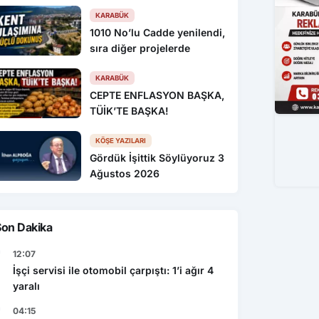
KARABÜK
1010 No’lu Cadde yenilendi,
sıra diğer projelerde
KARABÜK
CEPTE ENFLASYON BAŞKA,
TÜİK’TE BAŞKA!
KÖŞE YAZILARI
Gördük İşittik Söylüyoruz 3
Ağustos 2026
Son Dakika
12:07
İşçi servisi ile otomobil çarpıştı: 1’i ağır 4
yaralı
04:15