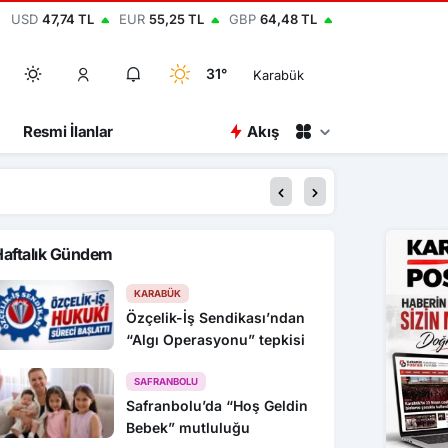
USD
47,74 TL
EUR
55,25 TL
GBP
64,48 TL
31°
Karabük
Resmi İlanlar
Akış
00:45
Karabük’te hafif ticar
Haftalık Gündem
KARABÜK
Özçelik-İş Sendikası’ndan
“Algı Operasyonu” tepkisi
SAFRANBOLU
Safranbolu’da “Hoş Geldin
Bebek” mutluluğu