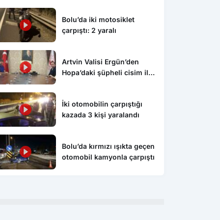
Bolu’da iki motosiklet
çarpıştı: 2 yaralı
Artvin Valisi Ergün’den
Hopa’daki şüpheli cisim ile
ilgili açıklama: “Endişe
edilecek bir durum yok, yol
İki otomobilin çarpıştığı
yeniden trafiğe açıldı”
kazada 3 kişi yaralandı
Spor
Spo
ü’de başpehlivan ve
Antoine Sekongo:
Ser
Bolu’da kırmızı ışıkta geçen
ak güreşleri nefes kesti
“Samsunspor’da olmak benim
Tra
otomobil kamyonla çarpıştı
için büyük bir gurur”
Şek