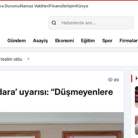
va Durumu
Namaz Vakitleri
Finans
İletişim
Künye
Gündem
Asayiş
Ekonomi
Eğitim
Spor
Firmalar
slim oldu
89
dara’ uyarısı: “Düşmeyenlere