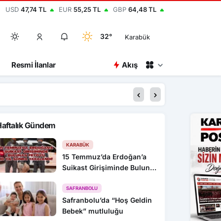
USD
47,74 TL
EUR
55,25 TL
GBP
64,48 TL
32°
Karabük
Resmi İlanlar
Akış
00:15
Kastamonu’da 1 kişiyi
Haftalık Gündem
KARABÜK
15 Temmuz’da Erdoğan’a
Suikast Girişiminde Bulunan
FETÖ’cü 10 Yıl Sonra
Yakalandı!
SAFRANBOLU
Safranbolu’da “Hoş Geldin
Bebek” mutluluğu