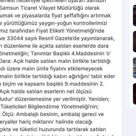
memesi nedeniyle işletmeleri uyaran Samsun
“Samsun Ticaret Vilayet Müdürlüğü olarak
rumak ve piyasalarda fiyat şeffaflığını artırmak
de yürüttüğümüz yaygın-yoğun kontrollerimizi
ımız tarafından Fiyat Etiketi Yönetmeliği’nde
ih ve 33044 sayılı Resmî Gazete’de yayımlanarak,
n düzenleme ile açıkta satılan eserlerde dara
Yönetmeliğin; Tanımlar Başlıklı 4.Maddesinin ’o’
: Açık halde satılan malın birlikte tartıldığı
dı üzere malın ünite fiyatını etkilemeyecek
lın birlikte tartıldığı kabın ağırlığını’ tabir eder
inin biçim ve kapsamı başlıklı 9.maddesinin 2.
çık halde satılan eserlerin net ölçüsü
ludur’ düzenlemesine yer verilmiştir. Yeniden;
üketicileri Bilgilendirme Yönetmeliği’nin;
t Ölçü: Ambalajlı besinin, ambalaj gereci ve
ryaller hariç miktarını’ halinde olacağı
açıkta ve tüketici huzurunda tartılarak satılan