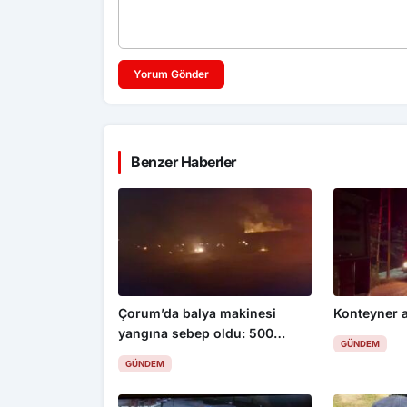
Yorum Gönder
Benzer Haberler
Çorum’da balya makinesi
Konteyner a
yangına sebep oldu: 500
GÜNDEM
dönüm anız küle döndü
GÜNDEM