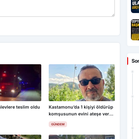
So
levlere teslim oldu
Kastamonu’da 1 kişiyi öldürüp
komşusunun evini ateşe veren
şahıs tutuklandı
GÜNDEM