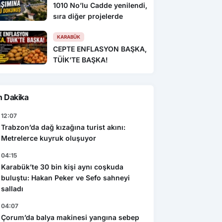
1010 No’lu Cadde yenilendi,
sıra diğer projelerde
KARABÜK
CEPTE ENFLASYON BAŞKA,
TÜİK’TE BAŞKA!
n Dakika
12:07
Trabzon’da dağ kızağına turist akını:
Metrelerce kuyruk oluşuyor
04:15
Karabük’te 30 bin kişi aynı coşkuda
buluştu: Hakan Peker ve Sefo sahneyi
salladı
04:07
Çorum’da balya makinesi yangına sebep