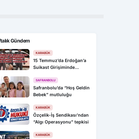
ftalık Gündem
KARABÜK
15 Temmuz’da Erdoğan’a
Suikast Girişiminde
Bulunan FETÖ’cü 10 Yıl
Sonra Yakalandı!
SAFRANBOLU
Safranbolu’da “Hoş Geldin
Bebek” mutluluğu
KARABÜK
Özçelik-İş Sendikası’ndan
“Algı Operasyonu” tepkisi
KARABÜK