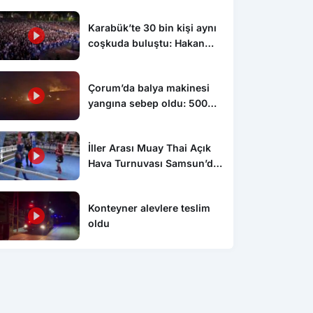
Karabük’te 30 bin kişi aynı
coşkuda buluştu: Hakan
Peker ve Sefo sahneyi
salladı
Çorum’da balya makinesi
yangına sebep oldu: 500
dönüm anız küle döndü
İller Arası Muay Thai Açık
Hava Turnuvası Samsun’da
başladı
Konteyner alevlere teslim
oldu