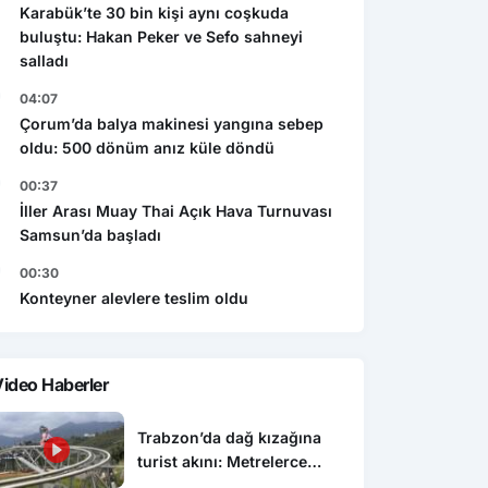
Karabük’te 30 bin kişi aynı coşkuda
buluştu: Hakan Peker ve Sefo sahneyi
salladı
04:07
Çorum’da balya makinesi yangına sebep
oldu: 500 dönüm anız küle döndü
00:37
İller Arası Muay Thai Açık Hava Turnuvası
Samsun’da başladı
00:30
Konteyner alevlere teslim oldu
ideo Haberler
Trabzon’da dağ kızağına
turist akını: Metrelerce
kuyruk oluşuyor