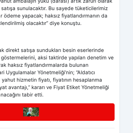
ahut ambalajın yükü (darası) artık zarurî olarak
satışa sunulacaktır. Bu sayede tüketicilerimiz
adar ödeme yapacak; haksız fiyatlandırmanın da
lendirilmiş olacaktır” diye konuştu.
 direkt satışa sundukları besin eserlerinde
göstermelerini, aksi taktirde yapılan denetim ve
ak haksız fiyatlandırmalarda bulunan
ri Uygulamalar Yönetmeliği’nin; “Aldatıcı
l yahut hizmetin fiyatı, fiyatının hesaplanma
at avantajı,” kararı ve Fiyat Etiket Yönetmeliği
acağını tabir etti.