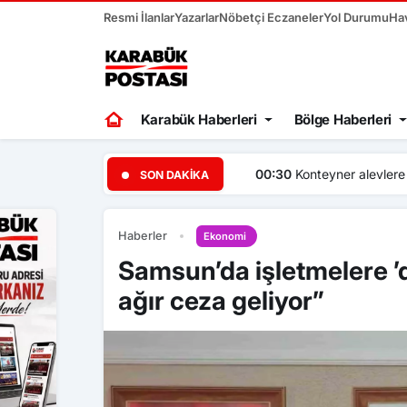
Resmi İlanlar
Yazarlar
Nöbetçi Eczaneler
Yol Durumu
Ha
Karabük Haberleri
Bölge Haberleri
00:30
Konteyner alevlere te
SON DAKIKA
Haberler
Ekonomi
Samsun’da işletmelere ’
ağır ceza geliyor”