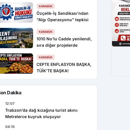
KARABÜK
Özçelik-İş Sendikası’ndan
“Algı Operasyonu” tepkisi
KARABÜK
1010 No’lu Cadde yenilendi,
sıra diğer projelerde
KARABÜK
CEPTE ENFLASYON BAŞKA,
TÜİK’TE BAŞKA!
Son Dakika
12:07
Trabzon’da dağ kızağına turist akını:
Metrelerce kuyruk oluşuyor
04:15