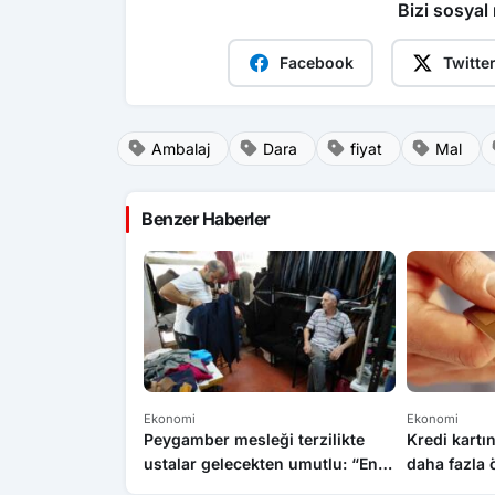
Bizi sosyal
Facebook
Twitte
Ambalaj
Dara
fiyat
Mal
Benzer Haberler
Ekonomi
Ekonomi
Peygamber mesleği terzilikte
Kredi kartın
ustalar gelecekten umutlu: “En
daha fazla
son bitecek meslek terzilik”