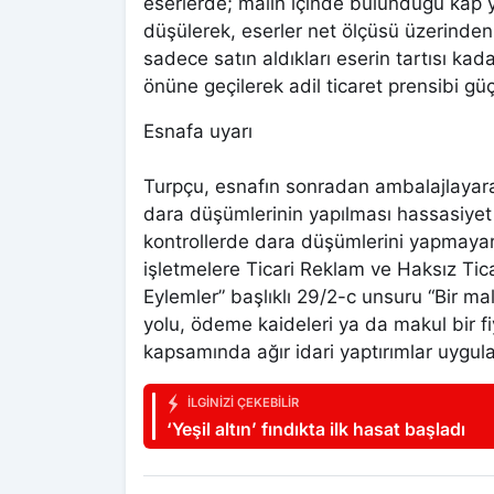
eserlerde; malın içinde bulunduğu kap y
düşülerek, eserler net ölçüsü üzerinden 
sadece satın aldıkları eserin tartısı k
önüne geçilerek adil ticaret prensibi güç
Esnafa uyarı
Turpçu, esnafın sonradan ambalajlayarak
dara düşümlerinin yapılması hassasiyet 
kontrollerde dara düşümlerini yapmayar
işletmelere Ticari Reklam ve Haksız Tica
Eylemler” başlıklı 29/2-c unsuru “Bir ma
yolu, ödeme kaideleri ya da makul bir fiy
kapsamında ağır idari yaptırımlar uygulan
İLGINIZI ÇEKEBILIR
‘Yeşil altın’ fındıkta ilk hasat başladı