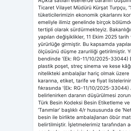
Açıkta satılan eserlerde daranın düşül
Ticaret Vilayet Müdürü Kürşat Turpçu, 
tüketicilerimizin ekonomik çıkarlarını ko
emeliyle ilimiz genelinde birçok bölüm
tertipli olarak sürdürmekteyiz. Bakanlığ
yapılan değişiklikler, 11 Ekim 2025 tar
yürürlüğe girmiştir. Bu kapsamda yapıla
ölçüsünü düşme zaruriliği getirilmiştir. 
bendinde ’(Ek: RG-11/10/2025-33044) Dara
plastik poşet, streç sinema ve kese kâğı
nitelikteki ambalajlar hariç olmak üzere ma
kararına, etiket, tarife ve fiyat listeler
fıkrasında ’(Ek: RG-11/10/2025-33044) A
belirlenirken daranın düşürülmesi zorun
Türk Besin Kodeksi Besin Etiketleme ve T
’Tanımlar’ başlıklı 4/r hususunda de ’Ne
besin ile birlikte ambalajlanan öbür mate
belirtilmiştir. İşletmelerimiz tarafından 