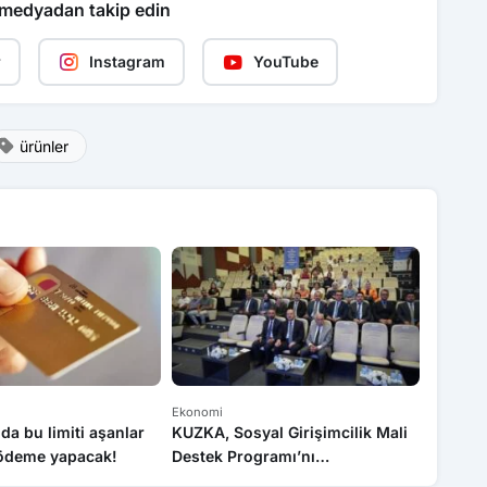
 medyadan takip edin
r
Instagram
YouTube
ürünler
Ekonomi
Karabük
da bu limiti aşanlar
KUZKA, Sosyal Girişimcilik Mali
Ağustos
 ödeme yapacak!
Destek Programı’nı
yüzde 3
Kastamonu’da tanıttı