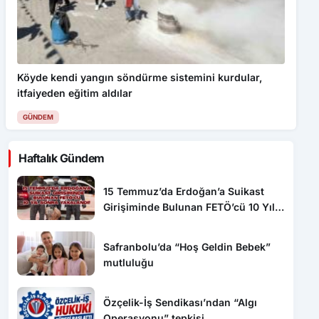
Köyde kendi yangın söndürme sistemini kurdular,
itfaiyeden eğitim aldılar
GÜNDEM
Haftalık Gündem
15 Temmuz’da Erdoğan’a Suikast
Girişiminde Bulunan FETÖ’cü 10 Yıl
Sonra Yakalandı!
Safranbolu’da “Hoş Geldin Bebek”
mutluluğu
Özçelik-İş Sendikası’ndan “Algı
Operasyonu” tepkisi