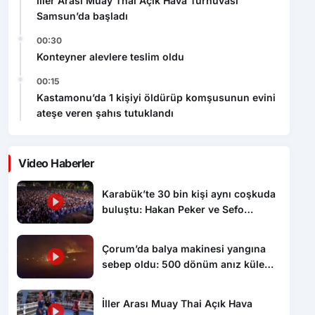
İller Arası Muay Thai Açık Hava Turnuvası
Samsun’da başladı
00:30
Konteyner alevlere teslim oldu
00:15
Kastamonu’da 1 kişiyi öldürüp komşusunun evini
ateşe veren şahıs tutuklandı
Video Haberler
Karabük’te 30 bin kişi aynı coşkuda
buluştu: Hakan Peker ve Sefo
sahneyi salladı
Çorum’da balya makinesi yangına
sebep oldu: 500 dönüm anız küle
döndü
İller Arası Muay Thai Açık Hava