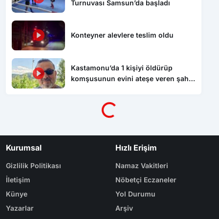
Turnuvası Samsun’da başladı
Konteyner alevlere teslim oldu
Kastamonu’da 1 kişiyi öldürüp
komşusunun evini ateşe veren şahıs
tutuklandı
Yükleniyor...
Kurumsal
Hızlı Erişim
Gizlilik Politikası
Namaz Vakitleri
İletişim
Nöbetçi Eczaneler
Künye
Yol Durumu
Yazarlar
Arşiv