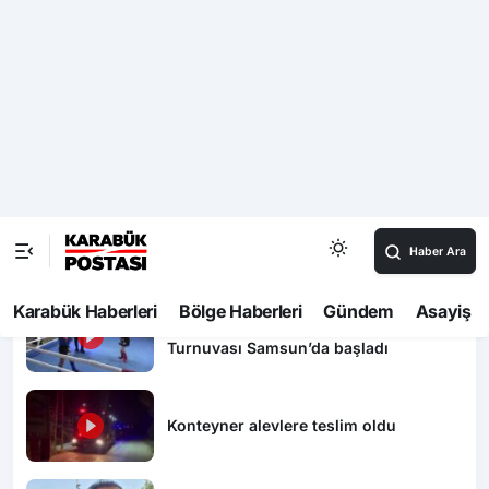
ateşe veren şahıs tutuklandı
Video Haberler
Karabük’te 30 bin kişi aynı coşkuda
buluştu: Hakan Peker ve Sefo sahneyi
salladı
Çorum’da balya makinesi yangına
sebep oldu: 500 dönüm anız küle
döndü
İller Arası Muay Thai Açık Hava
Turnuvası Samsun’da başladı
Konteyner alevlere teslim oldu