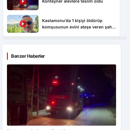
Konteyner alevlere teslim oldu
Kastamonu’da 1 kişiyi öldürüp
komşusunun evini ateşe veren şahıs
tutuklandı
Benzer Haberler