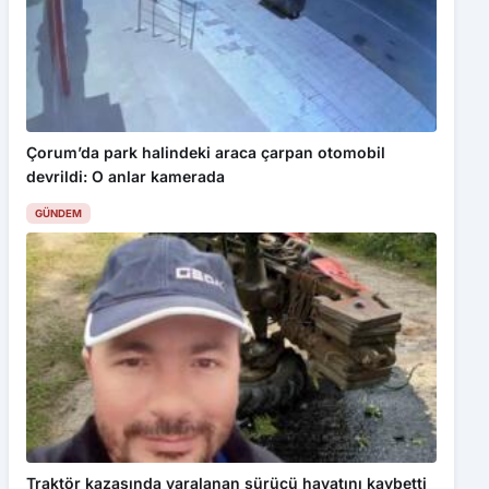
inceleyebilirsiniz.
Kabul Et
Safranbolu’da Ağaca Çarpan Araç Alev Alev Yandı
Çorum’da park halindeki araca çarpan otomobil
devrildi: O anlar kamerada
GÜNDEM
Traktör kazasında yaralanan sürücü hayatını kaybetti