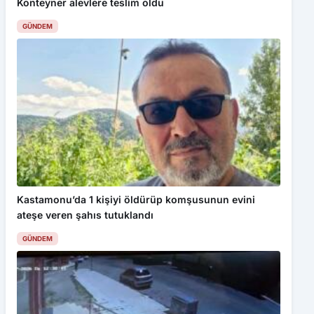
Konteyner alevlere teslim oldu
GÜNDEM
Kastamonu’da 1 kişiyi öldürüp komşusunun evini
ateşe veren şahıs tutuklandı
GÜNDEM
Bu web sitesinde en iyi deneyimi yaşamanızı sağlamak için
çerezler kullanılmaktadır. Detaylar için
Gizlilik Politikamız
ı