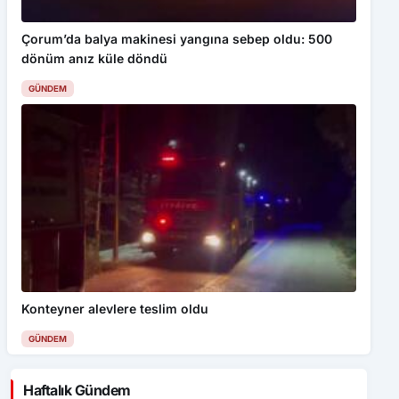
Çorum’da balya makinesi yangına sebep oldu: 500
dönüm anız küle döndü
GÜNDEM
Konteyner alevlere teslim oldu
GÜNDEM
Haftalık Gündem
Özçelik-İş Sendikası’ndan “Algı