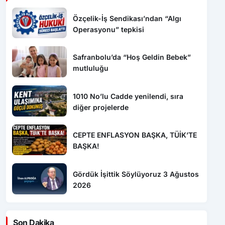
Operasyonu” tepkisi
Safranbolu’da “Hoş Geldin Bebek”
mutluluğu
1010 No’lu Cadde yenilendi, sıra
diğer projelerde
CEPTE ENFLASYON BAŞKA, TÜİK’TE
BAŞKA!
Gördük İşittik Söylüyoruz 3 Ağustos
2026
Son Dakika
20:00