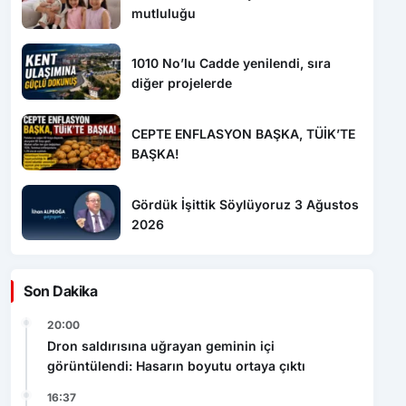
1010 No’lu Cadde yenilendi, sıra
diğer projelerde
CEPTE ENFLASYON BAŞKA, TÜİK’TE
BAŞKA!
Gördük İşittik Söylüyoruz 3 Ağustos
2026
Son Dakika
20:00
Dron saldırısına uğrayan geminin içi
görüntülendi: Hasarın boyutu ortaya çıktı
16:37
Dron saldırısında Türk mürettebatın yaralandığı
gemi Samsun’a getirildi