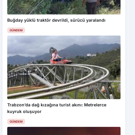
Buğday yüklü traktör devrildi, sürücü yaralandı
GÜNDEM
Trabzon’da dağ kızağına turist akını: Metrelerce
kuyruk oluşuyor
GÜNDEM