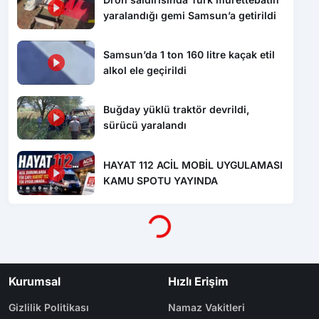
Samsun’da 1 ton 160 litre kaçak etil
alkol ele geçirildi
Buğday yüklü traktör devrildi,
sürücü yaralandı
HAYAT 112 ACİL MOBİL UYGULAMASI
KAMU SPOTU YAYINDA
Yükleniyor...
Kurumsal
Hızlı Erişim
Gizlilik Politikası
Namaz Vakitleri
İletişim
Nöbetçi Eczaneler
Künye
Yol Durumu