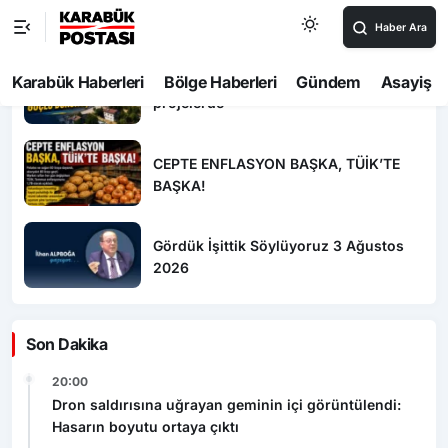
1010 No’lu Cadde yenilendi, sıra diğer
projelerde
CEPTE ENFLASYON BAŞKA, TÜİK’TE
BAŞKA!
Gördük İşittik Söylüyoruz 3 Ağustos
2026
Son Dakika
20:00
Dron saldırısına uğrayan geminin içi görüntülendi:
Hasarın boyutu ortaya çıktı
16:37
Dron saldırısında Türk mürettebatın yaralandığı gemi