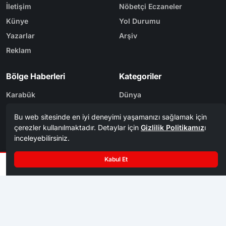
Yazarlar
Arşiv
Reklam
Bölge Haberleri
Kategoriler
Karabük
Dünya
Safranbolu
Eğitim
Kastamonu
Ekonomi
Bolu
Gündem
Zonguldak
Spor
Tasarım & Yazılım
Tema
Kerem
ER
Mevzu² [v1.3.9]
Copyright
Karabük Postası 1956 - 2026. Tüm Hakları Saklıdır.
©