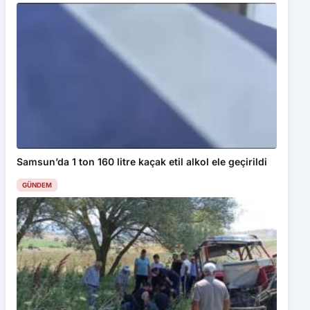
Samsun’da 1 ton 160 litre kaçak etil alkol ele geçirildi
GÜNDEM
Bu web sitesinde en iyi deneyimi yaşamanızı sağlamak için
çerezler kullanılmaktadır. Detaylar için
Gizlilik Politikamız
ı
inceleyebilirsiniz.
Kabul Et
Rektör Özölçer’den NASA’nın Onur Listesi’ne adını yazdıran
Yusuf Nas’a tebrik