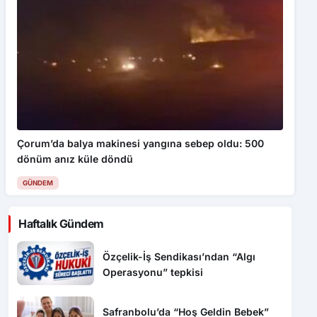
Çorum’da balya makinesi yangına sebep oldu: 500
dönüm anız küle döndü
GÜNDEM
Haftalık Gündem
Özçelik-İş Sendikası’ndan “Algı
Operasyonu” tepkisi
Safranbolu’da “Hoş Geldin Bebek”
mutluluğu