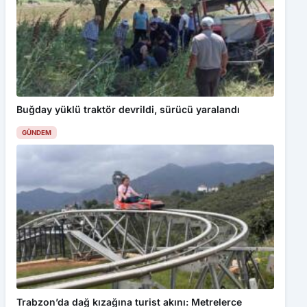
Buğday yüklü traktör devrildi, sürücü yaralandı
GÜNDEM
Trabzon’da dağ kızağına turist akını: Metrelerce