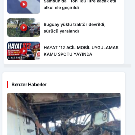
Samsun’da 1 ton 160 litre kaçak etil
alkol ele geçirildi
Buğday yüklü traktör devrildi,
sürücü yaralandı
HAYAT 112 ACİL MOBİL UYGULAMASI
KAMU SPOTU YAYINDA
Benzer Haberler