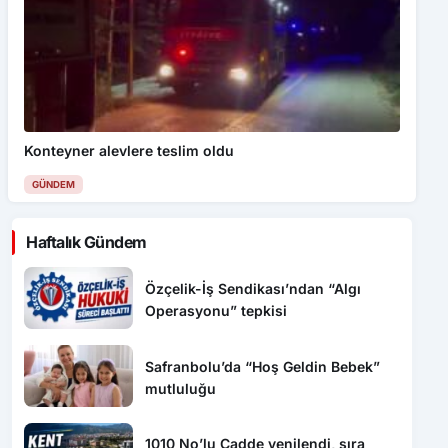
Konteyner alevlere teslim oldu
GÜNDEM
Haftalık Gündem
Özçelik-İş Sendikası’ndan “Algı
Operasyonu” tepkisi
Safranbolu’da “Hoş Geldin Bebek”
mutluluğu
1010 No’lu Cadde yenilendi, sıra