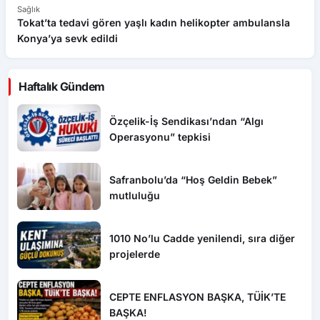
Sağlık
Sa
Tokat’ta tedavi gören yaşlı kadın helikopter ambulansla
“A
Konya’ya sevk edildi
b
Haftalık Gündem
Özçelik-İş Sendikası’ndan “Algı
Operasyonu” tepkisi
Safranbolu’da “Hoş Geldin Bebek”
mutluluğu
1010 No’lu Cadde yenilendi, sıra diğer
projelerde
CEPTE ENFLASYON BAŞKA, TÜİK’TE
BAŞKA!