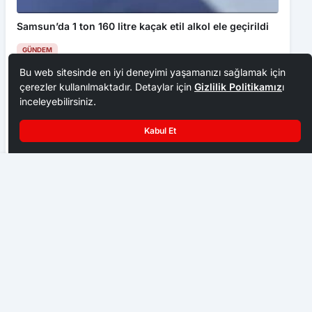
Samsun’da 1 ton 160 litre kaçak etil alkol ele geçirildi
GÜNDEM
Bu web sitesinde en iyi deneyimi yaşamanızı sağlamak için
çerezler kullanılmaktadır. Detaylar için
Gizlilik Politikamız
ı
inceleyebilirsiniz.
Kabul Et
Prof. Dr. Keskin: “Keneyi strese sokacak uygulamalardan
kaçınalım”
Buğday yüklü traktör devrildi, sürücü yaralandı
GÜNDEM