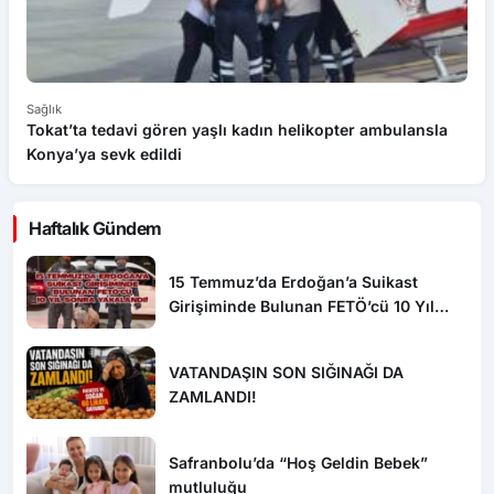
Sağlık
Sa
Tokat’ta tedavi gören yaşlı kadın helikopter ambulansla
“A
Konya’ya sevk edildi
b
Haftalık Gündem
15 Temmuz’da Erdoğan’a Suikast
Girişiminde Bulunan FETÖ’cü 10 Yıl
Sonra Yakalandı!
VATANDAŞIN SON SIĞINAĞI DA
ZAMLANDI!
Safranbolu’da “Hoş Geldin Bebek”
mutluluğu