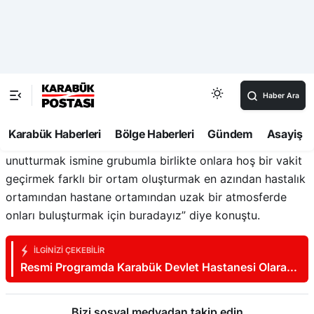
eğlendiler. Toplantı kısmı da son derece hoş oldu. Çok
verimli bir toplantı oldu. Moralleri olağanüstüydü herkes
buradan keyifli olarak ve bilgili olarak ayrıldı” dedi.
Orkestra solistlerinden Hasan Şılbır da “Bütün toplumsal
sorumluluk projelerinde varız. Burada rastgele maddiyat
gözetmeden varız. Buradakiler hastalıkla uğraşan
beşerler bu hastalıklarını bir nebze olsun hafifletmek,
unutturmak ismine grubumla birlikte onlara hoş bir vakit
geçirmek farklı bir ortam oluşturmak en azından hastalık
ortamından hastane ortamından uzak bir atmosferde
onları buluşturmak için buradayız” diye konuştu.
İLGINIZI ÇEKEBILIR
Resmi Programda Karabük Devlet Hastanesi Olarak
Yer Aldı
Bizi sosyal medyadan takip edin