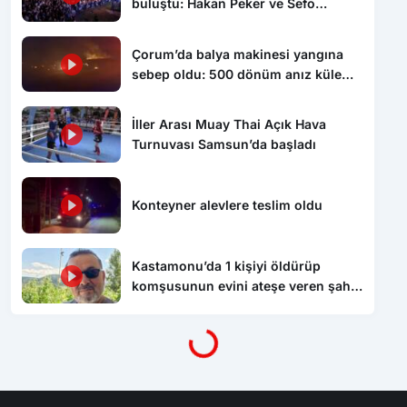
buluştu: Hakan Peker ve Sefo
sahneyi salladı
Çorum’da balya makinesi yangına
sebep oldu: 500 dönüm anız küle
döndü
İller Arası Muay Thai Açık Hava
Turnuvası Samsun’da başladı
Konteyner alevlere teslim oldu
Kastamonu’da 1 kişiyi öldürüp
Yükleniyor...
komşusunun evini ateşe veren şahıs
tutuklandı