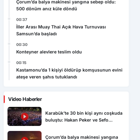
Çorum’da balya makinesi yangına sebep oldu:
500 dönüm anız küle döndü
00:37
İller Arası Muay Thai Açık Hava Turnuvası
Samsun’da başladı
00:30
Konteyner alevlere teslim oldu
00:15
Kastamonu’da 1 kişiyi öldürüp komşusunun evini
ateşe veren şahıs tutuklandı
Video Haberler
Karabük’te 30 bin kişi aynı coşkuda
buluştu: Hakan Peker ve Sefo
sahneyi salladı
Çorum’da balya makinesi yangına