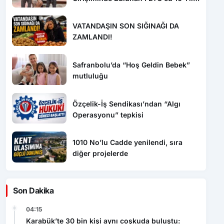
Sonra Yakalandı!
VATANDAŞIN SON SIĞINAĞI DA
ZAMLANDI!
Safranbolu’da “Hoş Geldin Bebek”
mutluluğu
Özçelik-İş Sendikası’ndan “Algı
Operasyonu” tepkisi
1010 No’lu Cadde yenilendi, sıra
diğer projelerde
Son Dakika
04:15
Karabük’te 30 bin kişi aynı coşkuda buluştu: