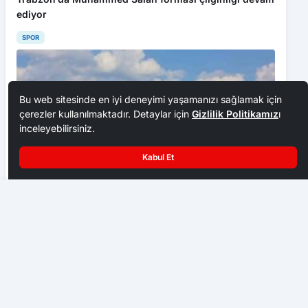
ediyor
SPOR
Bu web sitesinde en iyi deneyimi yaşamanızı sağlamak için
çerezler kullanılmaktadır. Detaylar için
Gizlilik Politikamız
ı
inceleyebilirsiniz.
Kabul Et
Nüfusa kayıtlı robot mecliste: Heyecanlı anlar
Taşköprü’de başpehlivan ve karakucak güreşleri nefes
kesti
SPOR