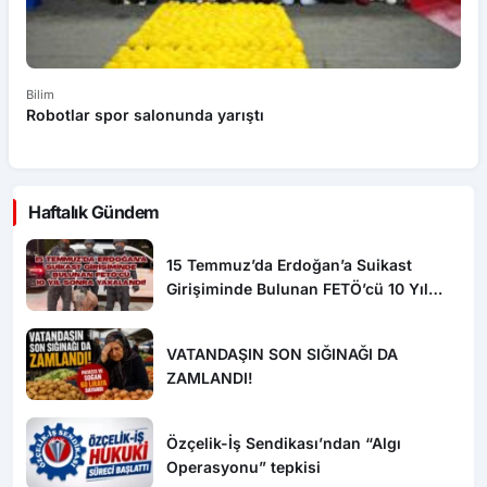
Bilim
Bi
Robotlar spor salonunda yarıştı
E
Haftalık Gündem
15 Temmuz’da Erdoğan’a Suikast
Girişiminde Bulunan FETÖ’cü 10 Yıl
Sonra Yakalandı!
VATANDAŞIN SON SIĞINAĞI DA
ZAMLANDI!
Özçelik-İş Sendikası’ndan “Algı
Operasyonu” tepkisi