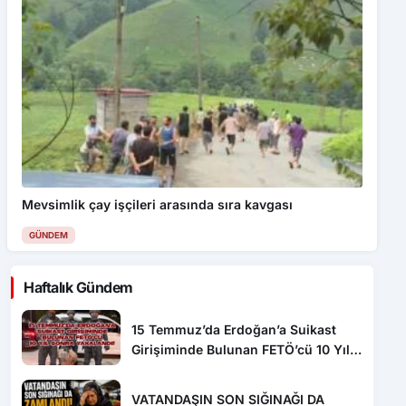
Mevsimlik çay işçileri arasında sıra kavgası
GÜNDEM
Haftalık Gündem
15 Temmuz’da Erdoğan’a Suikast
Girişiminde Bulunan FETÖ’cü 10 Yıl
Sonra Yakalandı!
VATANDAŞIN SON SIĞINAĞI DA