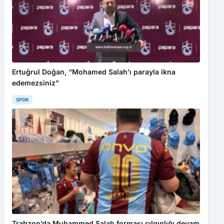
Ertuğrul Doğan, “Mohamed Salah’ı parayla ikna
edemezsiniz”
SPOR
Trabzon’da Muhammed Salah forması çılgınlığı devam