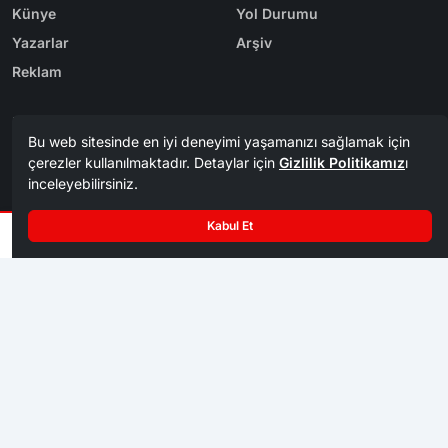
Künye
Yol Durumu
Yazarlar
Arşiv
Reklam
Bölge Haberleri
Kategoriler
Karabük
Dünya
Safranbolu
Eğitim
Kastamonu
Ekonomi
Bolu
Gündem
Zonguldak
Spor
Tasarım & Yazılım
Tema
Kerem
ER
Mevzu² [v1.3.8]
Copyright
Karabük Postası 1956 - 2026. Tüm Hakları Saklıdır.
©