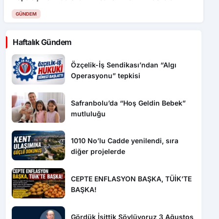
GÜNDEM
Haftalık Gündem
Özçelik-İş Sendikası’ndan “Algı
Operasyonu” tepkisi
Safranbolu’da “Hoş Geldin Bebek”
mutluluğu
1010 No’lu Cadde yenilendi, sıra
diğer projelerde
CEPTE ENFLASYON BAŞKA, TÜİK’TE
BAŞKA!
Gördük İşittik Söylüyoruz 3 Ağustos