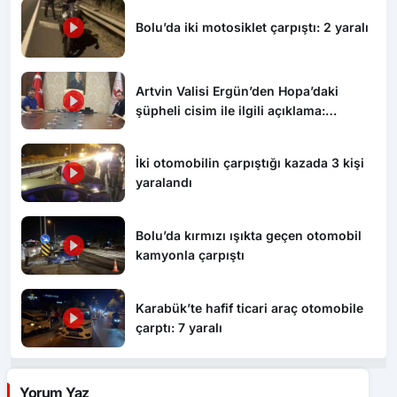
Bolu’da iki motosiklet çarpıştı: 2 yaralı
Artvin Valisi Ergün’den Hopa’daki
şüpheli cisim ile ilgili açıklama:
“Endişe edilecek bir durum yok, yol
yeniden trafiğe açıldı”
İki otomobilin çarpıştığı kazada 3 kişi
yaralandı
Bolu’da kırmızı ışıkta geçen otomobil
kamyonla çarpıştı
Karabük’te hafif ticari araç otomobile
çarptı: 7 yaralı
Yorum Yaz