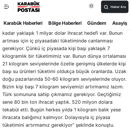
dolayısıyla 2 milyon tona yakın bir üretim söz konusu.
Tabii ki bir rakip rekabet diyemeyiz. Çünkü Türk somon
üretimi yaklaşık 100 bin ton seviyelerinde onun için
gidecek çok yolumuz var. Türk somununda 2030 yılına
kadar yaklaşık 1 milyar dolar ihracat hedefi var. Bunun
artması için iç piyasadaki tüketiminde canlanması
gerekiyor. Çünkü iç piyasada kişi başı yaklaşık 7
kilogramlık bir tüketimimiz var. Bunun dünya ortalaması
21 kilogram seviyelerinde özetle genişmiş ülkelerde kişi
başı su ürünleri tüketimi oldukça büyük oranlarda. Uzak
doğu pazarlarında 50-60 kilogram seviyelerinde oluyor.
Bizim kişi başı 7 kilogram seviyemizi artırmamız lazım.
Türk somununa sahip çıkmamız gerekiyor. Geçtiğimiz
sene 80 bin ton ihracat yaptık. 520 milyon dolara
tekabül etti. Bugün herkes yılda 1 kilogram balık yese
ihracata balığımız kalmıyor. Dolayısıyla iç piyasa
tüketimini artırmamız gerekiyor” şeklinde konuştu.