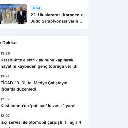
SPOR
22. Uluslararası Karadeniz
Judo Şampiyonası yarın
sona eriyor
n Dakika
13:28
Karabük’te elektrik akımına kapılarak
hayatını kaybeden genç toprağa verildi
13:21
TİGAD, 13. Dijital Medya Çalıştayını
Iğdır’da düzenledi
12:52
Kastamonu’da ’pat-pat’ kazası: 1 yaralı
12:07
İşçi servisi ile otomobil çarpıştı: 1’i ağır 4