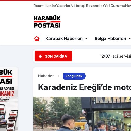
Resmi İlanlar
Yazarlar
Nöbetçi Eczaneler
Yol Durumu
Ha
Karabük Haberleri
Bölge Haberleri
12:07
İşçi servisi ile otomobil
SON DAKIKA
Haberler
Zonguldak
Karadeniz Ereğli’de moto