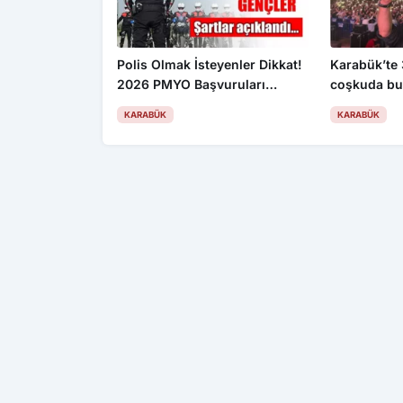
Polis Olmak İsteyenler Dikkat!
Karabük’te 
2026 PMYO Başvuruları
coşkuda bu
Başladı: 3 Bin 250 Öğrenci
ve Sefo sah
KARABÜK
KARABÜK
Alınacak