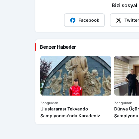
Bizi sosyal
Facebook
Twitte
Benzer Haberler
Zonguldak
Zonguldak
Uluslararası Tekvando
Dünya Üçün
Şampiyonası’nda Karadeniz
Şampiyonu 
Ereğli’ye gümüş madalya gururu
İlçe Millî 
ziyaret