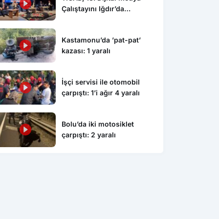
Çalıştayını Iğdır’da
düzenledi
Kastamonu’da ’pat-pat’
kazası: 1 yaralı
İşçi servisi ile otomobil
çarpıştı: 1’i ağır 4 yaralı
Bolu’da iki motosiklet
çarpıştı: 2 yaralı
k
Zonguldak
Zon
l boş kulübeye çarptı: 1
Çaycuma’da kahverengi kokarca
Has
alarmı
eği