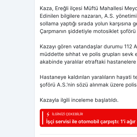
Kaza, Ereğli ilçesi Müftü Mahallesi Me
Edinilen bilgilere nazaran, A.S. yönetim
sollama yaptığı sırada yolun karşısına g
Çarpmanın şiddetiyle motosiklet şoförü 
Kazayı gören vatandaşlar durumu 112 Aci
müddette sıhhat ve polis grupları sevk e
akabinde yaralılar etraftaki hastanelere k
Hastaneye kaldırılan yaralıların hayati t
şoförü A.S.’nin sözü alınmak üzere polis
Kazayla ilgili inceleme başlatıldı.
İLGINIZI ÇEKEBILIR
İşçi servisi ile otomobil çarpıştı: 1’i ağır