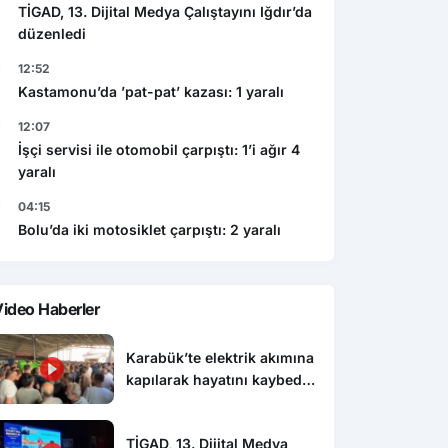
TİGAD, 13. Dijital Medya Çalıştayını Iğdır’da
düzenledi
12:52
Kastamonu’da ’pat-pat’ kazası: 1 yaralı
12:07
İşçi servisi ile otomobil çarpıştı: 1’i ağır 4
yaralı
04:15
Bolu’da iki motosiklet çarpıştı: 2 yaralı
ideo Haberler
Karabük’te elektrik akımına
kapılarak hayatını kaybeden
genç toprağa verildi
TİGAD, 13. Dijital Medya