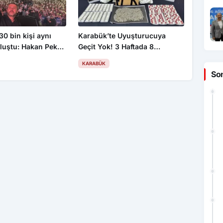
30 bin kişi aynı
Karabük’te Uyuşturucuya
luştu: Hakan Peker
Geçit Yok! 3 Haftada 8
neyi salladı
Operasyon: 2 Tutuklama, 4
KARABÜK
Firari Yakalandı
So