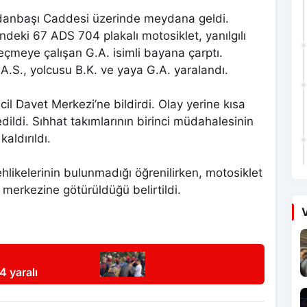
ydanbaşı Caddesi üzerinde meydana geldi.
indeki 67 ADS 704 plakalı motosiklet, yanılgılı
eçmeye çalışan G.A. isimli bayana çarptı.
A.S., yolcusu B.K. ve yaya G.A. yaralandı.
l Davet Merkezi’ne bildirdi. Olay yerine kısa
dildi. Sıhhat takımlarının birinci müdahalesinin
aldırıldı.
ehlikelerinin bulunmadığı öğrenilirken, motosiklet
 merkezine götürüldüğü belirtildi.
V
 4 yaralı