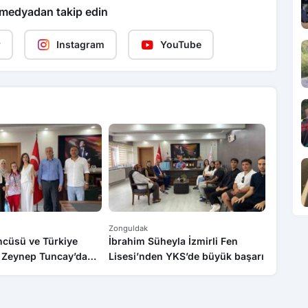
 medyadan takip edin
r
Instagram
YouTube
Zonguldak
Zongulda
cüsü ve Türkiye
İbrahim Süheyla İzmirli Fen
Otomobi
Zeynep Tuncay’dan
Lisesi’nden YKS’de büyük başarı
yaralı
Eğitim Müdürlüğüne