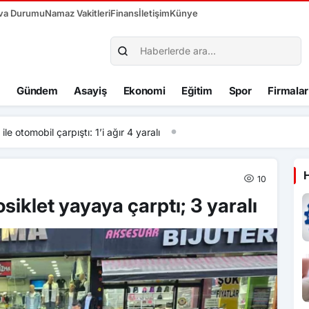
va Durumu
Namaz Vakitleri
Finans
İletişim
Künye
Gündem
Asayiş
Ekonomi
Eğitim
Spor
Firmalar
 çarpıştı: 1’i ağır 4 yaralı
10
siklet yayaya çarptı; 3 yaralı