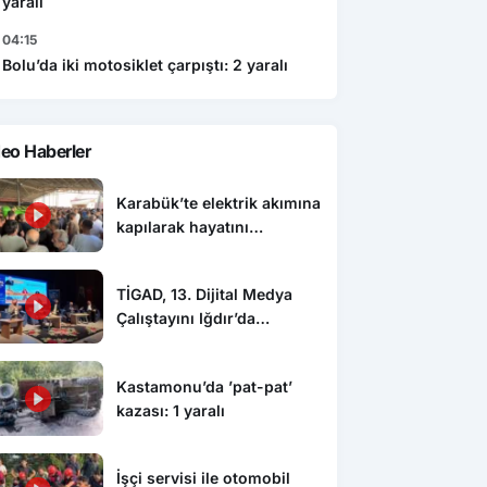
yaralı
04:15
Bolu’da iki motosiklet çarpıştı: 2 yaralı
eo Haberler
Karabük’te elektrik akımına
kapılarak hayatını
kaybeden genç toprağa
verildi
TİGAD, 13. Dijital Medya
Çalıştayını Iğdır’da
düzenledi
Kastamonu’da ’pat-pat’
kazası: 1 yaralı
İşçi servisi ile otomobil