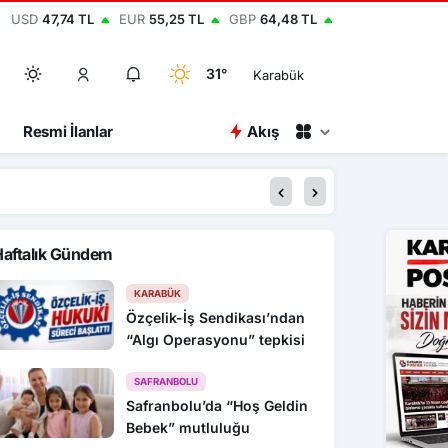
USD
47,74 TL
EUR
55,25 TL
GBP
64,48 TL
31°
Karabük
Resmi İlanlar
Akış
04:15
Bolu’da iki motosiklet 
Haftalık Gündem
KARABÜK
Özçelik-İş Sendikası’ndan
“Algı Operasyonu” tepkisi
SAFRANBOLU
Safranbolu’da “Hoş Geldin
Bebek” mutluluğu