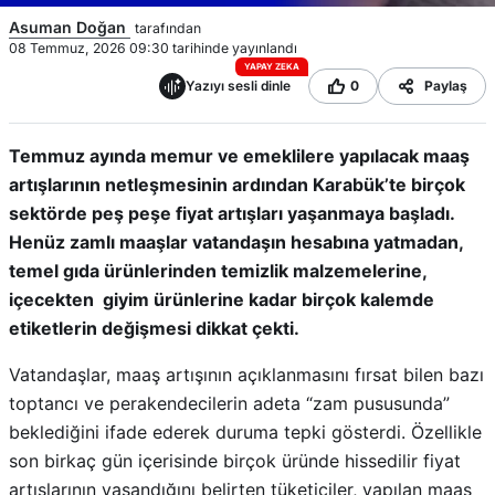
Asuman Doğan
tarafından
08 Temmuz, 2026 09:30 tarihinde yayınlandı
YAPAY ZEKA
Yazıyı sesli dinle
0
Paylaş
Temmuz ayında memur ve emeklilere yapılacak maaş
artışlarının netleşmesinin ardından Karabük’te birçok
sektörde peş peşe fiyat artışları yaşanmaya başladı.
Henüz zamlı maaşlar vatandaşın hesabına yatmadan,
temel gıda ürünlerinden temizlik malzemelerine,
içecekten giyim ürünlerine kadar birçok kalemde
etiketlerin değişmesi dikkat çekti.
Vatandaşlar, maaş artışının açıklanmasını fırsat bilen bazı
toptancı ve perakendecilerin adeta “zam pususunda”
beklediğini ifade ederek duruma tepki gösterdi. Özellikle
son birkaç gün içerisinde birçok üründe hissedilir fiyat
artışlarının yaşandığını belirten tüketiciler, yapılan maaş