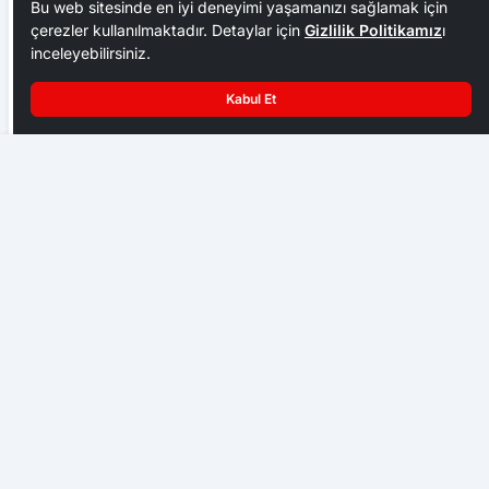
Bu web sitesinde en iyi deneyimi yaşamanızı sağlamak için
çerezler kullanılmaktadır. Detaylar için
Gizlilik Politikamız
ı
inceleyebilirsiniz.
Kabul Et
KARABÜK’TE ZAM PUSUSU MAAŞ ARTIŞI CEBE GİRMEDEN
ETİKETLER DEĞİŞTİ
Serdal Adalı’dan Trossard ve Transfer Açıklaması:
“Planlı Bir Şekilde İlerliyoruz”
SPOR