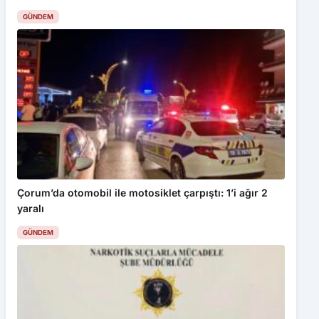
GÜNDEM
Çorum’da otomobil ile motosiklet çarpıştı: 1’i ağır 2
yaralı
GÜNDEM