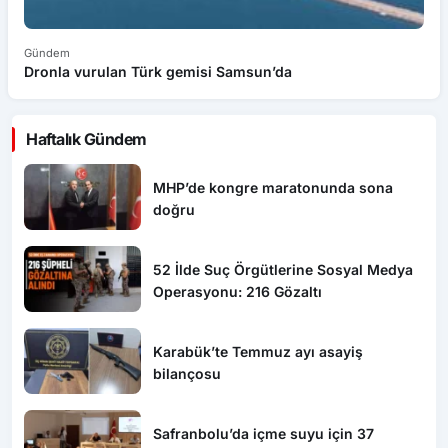
Gündem
G
Dronla vurulan Türk gemisi Samsun’da
Sa
Haftalık Gündem
MHP’de kongre maratonunda sona
doğru
52 İlde Suç Örgütlerine Sosyal Medya
Operasyonu: 216 Gözaltı
Karabük’te Temmuz ayı asayiş
bilançosu
Safranbolu’da içme suyu için 37