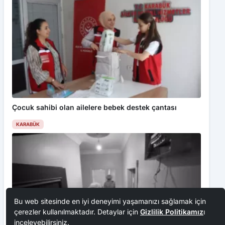
Çocuk sahibi olan ailelere bebek destek çantası
KARABÜK
Bu web sitesinde en iyi deneyimi yaşamanızı sağlamak için
çerezler kullanılmaktadır. Detaylar için
Gizlilik Politikamız
ı
inceleyebilirsiniz.
Kabul Et
Karabük’te Yoğun Kar Yağışında Emniyet Güçleri Sahada