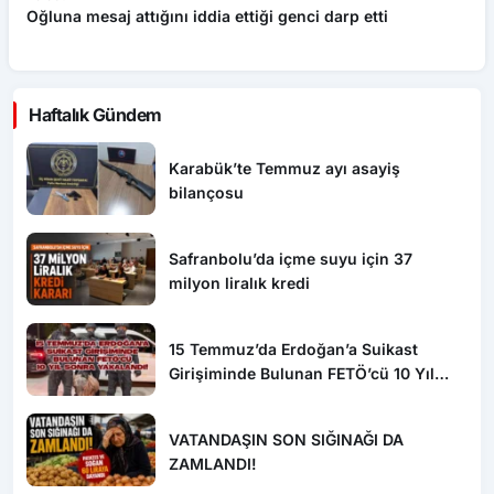
Haftalık Gündem
Karabük’te Temmuz ayı asayiş
bilançosu
Safranbolu’da içme suyu için 37
milyon liralık kredi
15 Temmuz’da Erdoğan’a Suikast
Girişiminde Bulunan FETÖ’cü 10 Yıl
Sonra Yakalandı!
VATANDAŞIN SON SIĞINAĞI DA
ZAMLANDI!