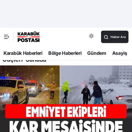
Haber Ara
Karabük Haberleri
Bölge Haberleri
Gündem
Asayiş
357
Haberler
Manşet
Karabük’te Yoğun Kar Yağışında Emniyet
Güçleri Sahada