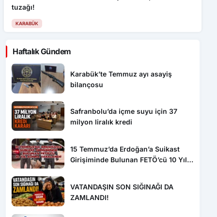
KARABÜK
Haftalık Gündem
Karabük’te Temmuz ayı asayiş
bilançosu
Safranbolu’da içme suyu için 37
milyon liralık kredi
15 Temmuz’da Erdoğan’a Suikast
Girişiminde Bulunan FETÖ’cü 10 Yıl
Sonra Yakalandı!
VATANDAŞIN SON SIĞINAĞI DA
ZAMLANDI!
Özçelik-İş Sendikası’ndan “Algı