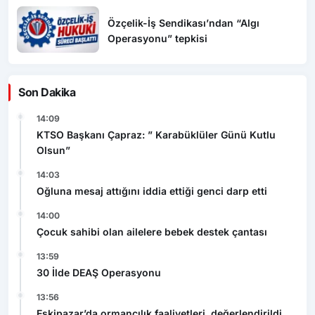
Özçelik-İş Sendikası’ndan “Algı
Operasyonu” tepkisi
Son Dakika
14:09
KTSO Başkanı Çapraz: ” Karabüklüler Günü Kutlu
Olsun”
14:03
Oğluna mesaj attığını iddia ettiği genci darp etti
14:00
Çocuk sahibi olan ailelere bebek destek çantası
13:59
30 İlde DEAŞ Operasyonu
13:56
Eskipazar’da ormancılık faaliyetleri değerlendirildi