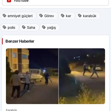
emniyet güçleri
Görev
kar
karabük
polis
Saha
yağış
Benzer Haberler
Karabük
Ka
Oğluna mesaj attığını iddia ettiği genci darp etti
Ço