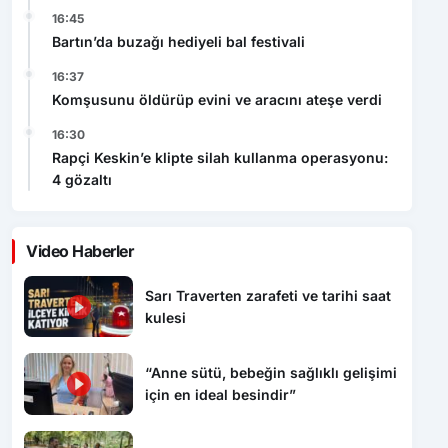
16:45
Bartın’da buzağı hediyeli bal festivali
16:37
Komşusunu öldürüp evini ve aracını ateşe verdi
16:30
Rapçi Keskin’e klipte silah kullanma operasyonu:
4 gözaltı
Video Haberler
Sarı Traverten zarafeti ve tarihi saat
kulesi
“Anne sütü, bebeğin sağlıklı gelişimi
için en ideal besindir”