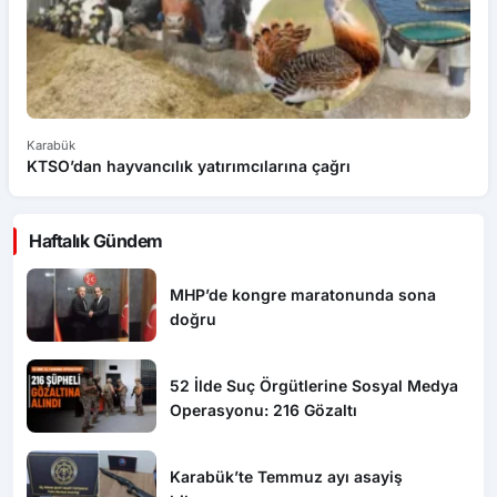
Karabük
Ka
KTSO’dan hayvancılık yatırımcılarına çağrı
T
Haftalık Gündem
MHP’de kongre maratonunda sona
doğru
52 İlde Suç Örgütlerine Sosyal Medya
Operasyonu: 216 Gözaltı
Karabük’te Temmuz ayı asayiş