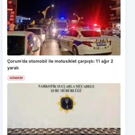
Çorum’da otomobil ile motosiklet çarpıştı: 1’i ağır 2
yaralı
GÜNDEM