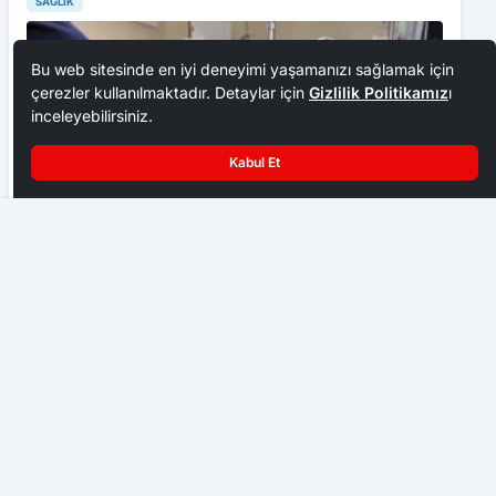
SAĞLIK
Bu web sitesinde en iyi deneyimi yaşamanızı sağlamak için
çerezler kullanılmaktadır. Detaylar için
Gizlilik Politikamız
ı
inceleyebilirsiniz.
Kabul Et
Karabük’te Uyuşturucu Operasyonu
TOGÜ’de kalp cerrahisinde yeni nesil sistem hizmete
alındı
SAĞLIK