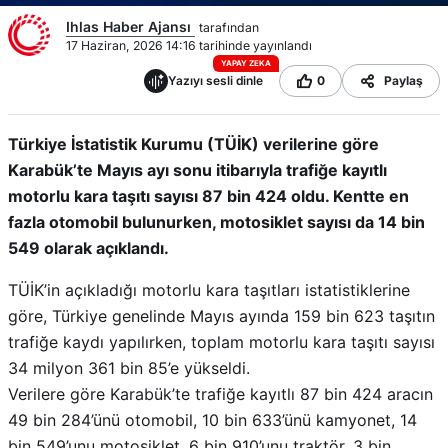
Ihlas Haber Ajansı
tarafından
17 Haziran, 2026 14:16 tarihinde yayınlandı
YAPAY ZEKA
Yazıyı sesli dinle
0
Paylaş
Türkiye İstatistik Kurumu (TÜİK) verilerine göre
Karabük’te Mayıs ayı sonu itibarıyla trafiğe kayıtlı
motorlu kara taşıtı sayısı 87 bin 424 oldu. Kentte en
fazla otomobil bulunurken, motosiklet sayısı da 14 bin
549 olarak açıklandı.
TÜİK’in açıkladığı motorlu kara taşıtları istatistiklerine
göre, Türkiye genelinde Mayıs ayında 159 bin 623 taşıtın
trafiğe kaydı yapılırken, toplam motorlu kara taşıtı sayısı
34 milyon 361 bin 85’e yükseldi.
Verilere göre Karabük’te trafiğe kayıtlı 87 bin 424 aracın
49 bin 284’ünü otomobil, 10 bin 633’ünü kamyonet, 14
bin 549’unu motosiklet, 6 bin 910’unu traktör, 3 bin