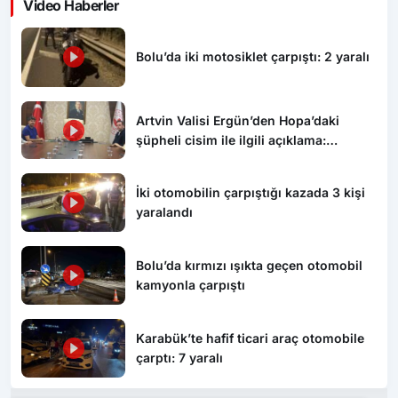
Video Haberler
Bolu’da iki motosiklet çarpıştı: 2 yaralı
Artvin Valisi Ergün’den Hopa’daki
şüpheli cisim ile ilgili açıklama:
“Endişe edilecek bir durum yok, yol
yeniden trafiğe açıldı”
İki otomobilin çarpıştığı kazada 3 kişi
yaralandı
Bolu’da kırmızı ışıkta geçen otomobil
kamyonla çarpıştı
Karabük’te hafif ticari araç otomobile
çarptı: 7 yaralı