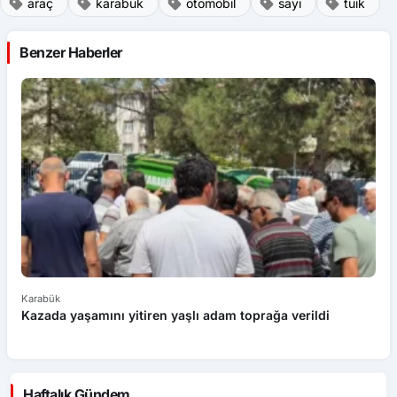
araç
karabük
otomobil
sayı
tüik
Benzer Haberler
Karabük
Ka
Kazada yaşamını yitiren yaşlı adam toprağa verildi
El
Haftalık Gündem