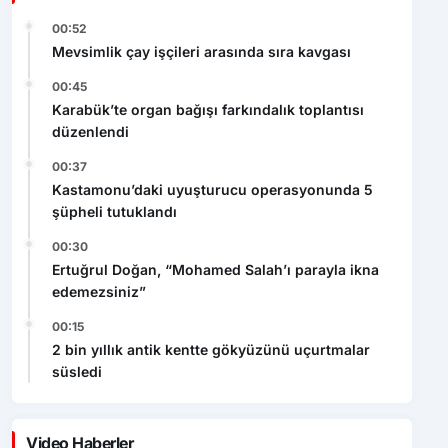
00:52
Mevsimlik çay işçileri arasında sıra kavgası
00:45
Karabük’te organ bağışı farkındalık toplantısı
düzenlendi
00:37
Kastamonu’daki uyuşturucu operasyonunda 5
şüpheli tutuklandı
00:30
Ertuğrul Doğan, “Mohamed Salah’ı parayla ikna
edemezsiniz”
00:15
2 bin yıllık antik kentte gökyüzünü uçurtmalar
süsledi
Video Haberler