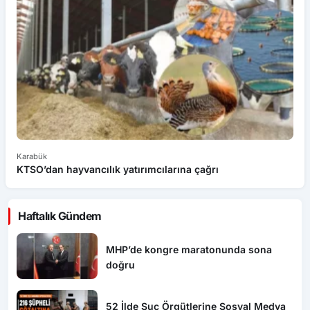
Karabük
Ka
KTSO’dan hayvancılık yatırımcılarına çağrı
T
Haftalık Gündem
MHP’de kongre maratonunda sona
doğru
52 İlde Suç Örgütlerine Sosyal Medya