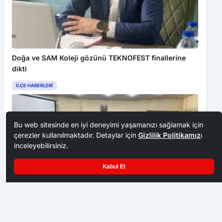
Doğa ve SAM Koleji gözünü TEKNOFEST finallerine
dikti
İLÇE HABERLERI
Bu web sitesinde en iyi deneyimi yaşamanızı sağlamak için
çerezler kullanılmaktadır. Detaylar için
Gizlilik Politikamız
ı
inceleyebilirsiniz.
Kabul Et
Karabük’te otomobilin çarptığı yaya yaralandı
Bağçe: “Planlı yatırımlarla Karabük’ün geleceğini inşa
ediyoruz”