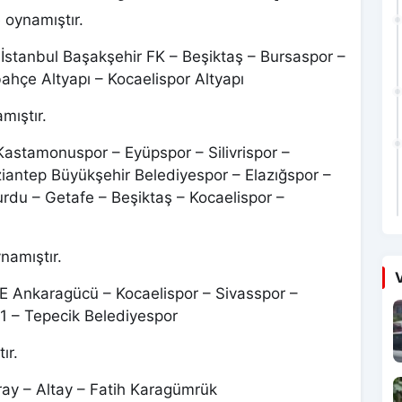
 oynamıştır.
İstanbul Başakşehir FK – Beşiktaş – Bursaspor –
hçe Altyapı – Kocaelispor Altyapı
mıştır.
stamonuspor – Eyüpspor – Silivrispor –
antep Büyükşehir Belediyespor – Elazığspor –
du – Getafe – Beşiktaş – Kocaelispor –
namıştır.
V
 Ankaragücü – Kocaelispor – Sivasspor –
21 – Tepecik Belediyespor
ır.
ay – Altay – Fatih Karagümrük