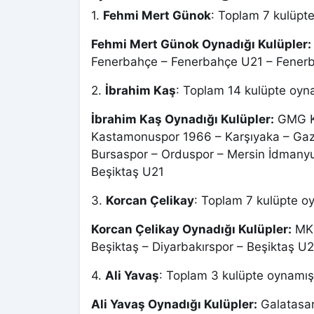
1.
Fehmi Mert Günok
: Toplam 7 kulüpte
Fehmi Mert Günok Oynadığı Kulüpler:
Fenerbahçe – Fenerbahçe U21 – Fenerba
2.
İbrahim Kaş
: Toplam 14 kulüpte oyna
İbrahim Kaş Oynadığı Kulüpler:
GMG Ka
Kastamonuspor 1966 – Karşıyaka – Gazi
Bursaspor – Orduspor – Mersin İdmanyur
Beşiktaş U21
3.
Korcan Çelikay
: Toplam 7 kulüpte oy
Korcan Çelikay Oynadığı Kulüpler:
MKE
Beşiktaş – Diyarbakırspor – Beşiktaş U
4.
Ali Yavaş
: Toplam 3 kulüpte oynamışt
Ali Yavaş Oynadığı Kulüpler:
Galatasar