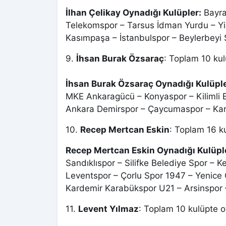
İlhan Çelikay Oynadığı Kulüpler:
Bayra
Telekomspor – Tarsus İdman Yurdu – Y
Kasımpaşa – İstanbulspor – Beylerbeyi
9.
İhsan Burak Özsaraç
: Toplam 10 kul
İhsan Burak Özsaraç Oynadığı Kulüple
MKE Ankaragücü – Konyaspor – Kilimli 
Ankara Demirspor – Çaycumaspor – Kar
10.
Recep Mertcan Eskin
: Toplam 16 k
Recep Mertcan Eskin Oynadığı Kulüpl
Sandıklıspor – Silifke Belediye Spor – Ke
Leventspor – Çorlu Spor 1947 – Yenice
Kardemir Karabükspor U21 – Arsinspor –
11.
Levent Yılmaz
: Toplam 10 kulüpte o