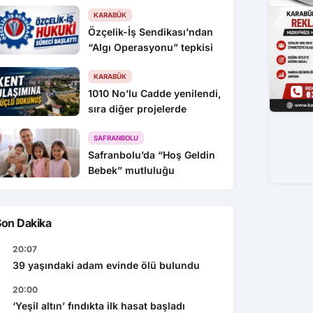
KARABÜK
Özçelik-İş Sendikası’ndan
“Algı Operasyonu” tepkisi
KARABÜK
1010 No’lu Cadde yenilendi,
sıra diğer projelerde
SAFRANBOLU
Safranbolu’da “Hoş Geldin
Bebek” mutluluğu
Son Dakika
20:07
39 yaşındaki adam evinde ölü bulundu
20:00
‘Yeşil altın’ fındıkta ilk hasat başladı