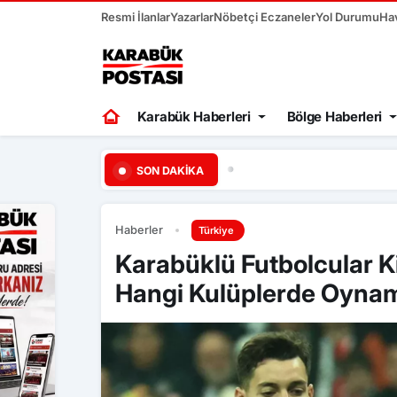
Resmi İlanlar
Yazarlar
Nöbetçi Eczaneler
Yol Durumu
Ha
Karabük Haberleri
Bölge Haberleri
16:45
Trabzonspor’da neşel
SON DAKIKA
Haberler
Türkiye
Karabüklü Futbolcular K
Hangi Kulüplerde Oynam