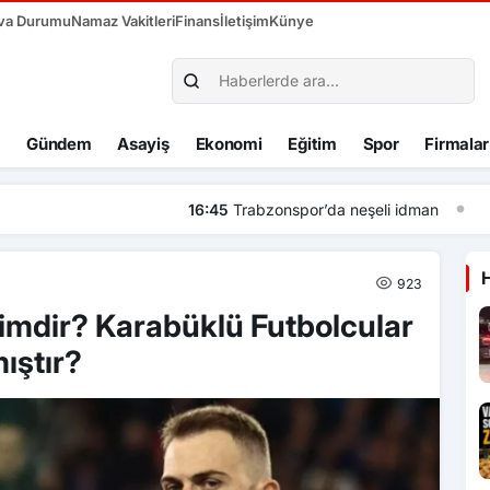
va Durumu
Namaz Vakitleri
Finans
İletişim
Künye
Gündem
Asayiş
Ekonomi
Eğitim
Spor
Firmalar
i idman
923
imdir? Karabüklü Futbolcular
ıştır?