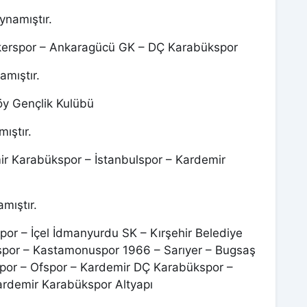
ynamıştır.
erspor – Ankaragücü GK – DÇ Karabükspor
amıştır.
öy Gençlik Kulübü
ıştır.
r Karabükspor – İstanbulspor – Kardemir
mıştır.
or – İçel İdmanyurdu SK – Kırşehir Belediye
espor – Kastamonuspor 1966 – Sarıyer – Bugsaş
Spor – Ofspor – Kardemir DÇ Karabükspor –
rdemir Karabükspor Altyapı