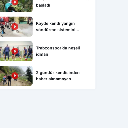
başladı
Köyde kendi yangın
söndürme sistemini
kurdular, itfaiyeden eğitim
aldılar
Trabzonspor’da neşeli
idman
2 gündür kendisinden
haber alınamayan
vatandaşın kazada hayatını
kaybettiği ortaya çıktı