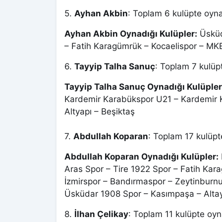
5.
Ayhan Akbin
: Toplam 6 kulüpte oyna
Ayhan Akbin Oynadığı Kulüpler:
Üsküd
– Fatih Karagümrük – Kocaelispor – M
6.
Tayyip Talha Sanuç
: Toplam 7 kulüp
Tayyip Talha Sanuç Oynadığı Kulüpler
Kardemir Karabükspor U21 – Kardemir 
Altyapı – Beşiktaş
7.
Abdullah Koparan
: Toplam 17 kulüpt
Abdullah Koparan Oynadığı Kulüpler:
Aras Spor – Tire 1922 Spor – Fatih Kar
İzmirspor – Bandırmaspor – Zeytinburn
Üsküdar 1908 Spor – Kasımpaşa – Altay
8.
İlhan Çelikay
: Toplam 11 kulüpte oyn