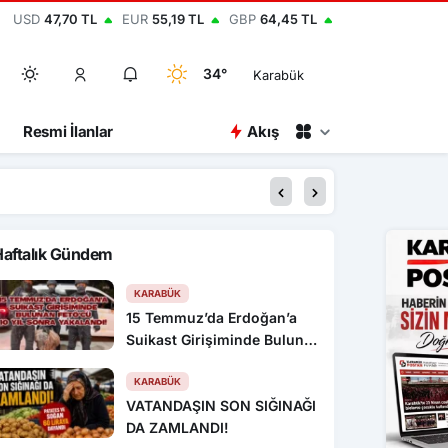
USD
47,70 TL
EUR
55,19 TL
GBP
64,45 TL
34°
Karabük
Resmi İlanlar
Akış
16:37
2 gündür kendisinden 
Haftalık Gündem
KARABÜK
15 Temmuz’da Erdoğan’a
Suikast Girişiminde Bulunan
FETÖ’cü 10 Yıl Sonra
Yakalandı!
KARABÜK
VATANDAŞIN SON SIĞINAĞI
DA ZAMLANDI!