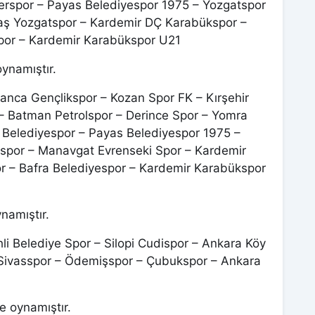
rspor – Payas Belediyespor 1975 – Yozgatspor
paş Yozgatspor – Kardemir DÇ Karabükspor –
por – Kardemir Karabükspor U21
ynamıştır.
nca Gençlikspor – Kozan Spor FK – Kırşehir
– Batman Petrolspor – Derince Spor – Yomra
 Belediyespor – Payas Belediyespor 1975 –
yespor – Manavgat Evrenseki Spor – Kardemir
or – Bafra Belediyespor – Kardemir Karabükspor
namıştır.
hli Belediye Spor – Silopi Cudispor – Ankara Köy
– Sivasspor – Ödemişspor – Çubukspor – Ankara
e oynamıştır.