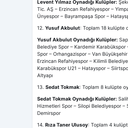
Levent Yılmaz Oynadığı Kulüpler:
Şeke
Tic. AŞ – Erzincan Refahiyespor – Yim
Ünyespor – Bayrampaşa Spor – Hatays
12.
Yusuf Akbulut
: Toplam 18 kulüpte o
Yusuf Akbulut Oynadığı Kulüpler:
Sapa
Belediye Spor – Kardemir Karabükspor 
Spor – Orhangazispor – Van Büyükşehir
Erzincan Refahiyespor – Kilimli Beledi
Karabükspor U21 – Hatayspor – Siirtsp
Altyapı
13.
Sedat Tokmak
: Toplam 8 kulüpte oy
Sedat Tokmak Oynadığı Kulüpler:
Sali
Hizmetleri Spor – Silopi Belediyespor 
Demirspor
14.
Rıza Taner Ulusoy
: Toplam 4 kulüpt