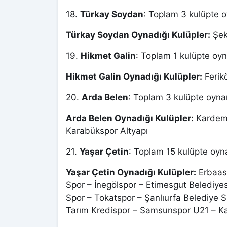
18.
Türkay Soydan
: Toplam 3 kulüpte o
Türkay Soydan Oynadığı Kulüpler:
Şek
19.
Hikmet Galin
: Toplam 1 kulüpte oyn
Hikmet Galin Oynadığı Kulüpler:
Ferik
20.
Arda Belen
: Toplam 3 kulüpte oynam
Arda Belen Oynadığı Kulüpler:
Kardemi
Karabükspor Altyapı
21.
Yaşar Çetin
: Toplam 15 kulüpte oyna
Yaşar Çetin Oynadığı Kulüpler:
Erbaasp
Spor – İnegölspor – Etimesgut Belediy
Spor – Tokatspor – Şanlıurfa Belediye 
Tarım Kredispor – Samsunspor U21 – Ka