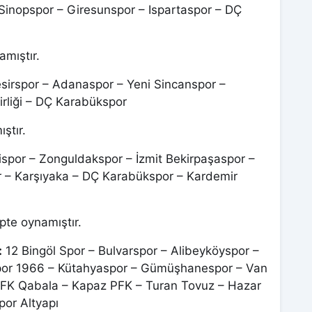
Sinopspor – Giresunspor – Ispartaspor – DÇ
amıştır.
sirspor – Adanaspor – Yeni Sincanspor –
rliği – DÇ Karabükspor
ştır.
lispor – Zonguldakspor – İzmit Bekirpaşaspor –
r – Karşıyaka – DÇ Karabükspor – Kardemir
pte oynamıştır.
:
12 Bingöl Spor – Bulvarspor – Alibeyköyspor –
por 1966 – Kütahyaspor – Gümüşhanespor – Van
– FK Qabala – Kapaz PFK – Turan Tovuz – Hazar
por Altyapı