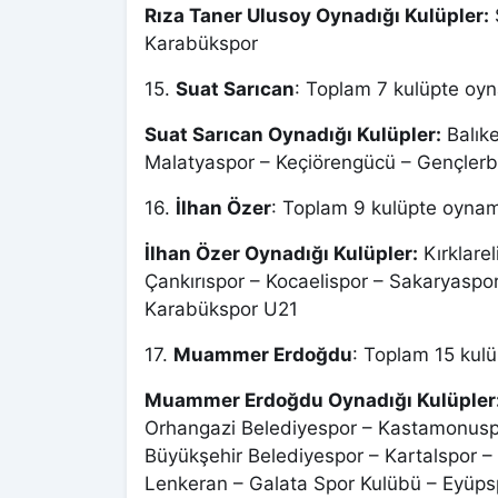
Rıza Taner Ulusoy Oynadığı Kulüpler:
Karabükspor
15.
Suat Sarıcan
: Toplam 7 kulüpte oyn
Suat Sarıcan Oynadığı Kulüpler:
Balıke
Malatyaspor – Keçiörengücü – Gençlerbi
16.
İlhan Özer
: Toplam 9 kulüpte oynamı
İlhan Özer Oynadığı Kulüpler:
Kırklare
Çankırıspor – Kocaelispor – Sakaryaspo
Karabükspor U21
17.
Muammer Erdoğdu
: Toplam 15 kulü
Muammer Erdoğdu Oynadığı Kulüpler
Orhangazi Belediyespor – Kastamonus
Büyükşehir Belediyespor – Kartalspor 
Lenkeran – Galata Spor Kulübü – Eyüps